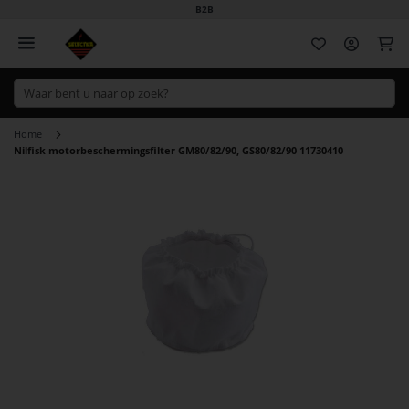
B2B
Wi
Home
Nilfisk motorbeschermingsfilter GM80/82/90, GS80/82/90 11730410
Ga
naar
het
einde
van
de
afbeeldingen-
gallerij