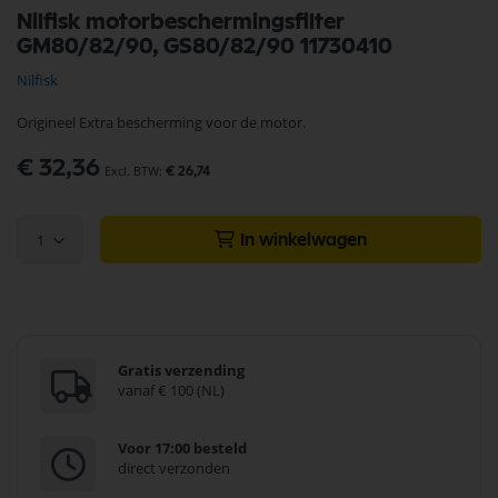
Ga
Nilfisk motorbeschermingsfilter
naar
GM80/82/90, GS80/82/90 11730410
het
begin
Nilfisk
van
de
Origineel Extra bescherming voor de motor.
afbeeldingen-
gallerij
€ 32,36
€ 26,74
1
In winkelwagen
Gratis verzending
vanaf € 100 (NL)
Voor 17:00 besteld
direct verzonden