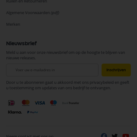
Ruilen en Retourneren
Algemene Voorwaarden
(pdf)
Merken
Nieuwsbrief
Meld u aan voor onze nieuwsbrief om op de hoogte te blijven van
nieuwe releases.
Abonneer
Inschrijven
u
op
Door u te abonneren gaat u akkoord met ons privacybeleid en geeft
onze
u toestemming om updates van ons bedrijf te ontvangen.
nieuwsbrief
Neem contact met ons op