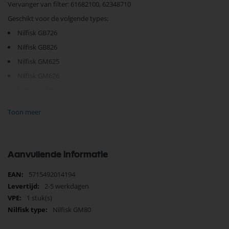
Vervanger van filter: 61682100, 62348710
Geschikt voor de volgende types:
Nilfisk GB726
Nilfisk GB826
Nilfisk GM625
Nilfisk GM626
Nilfisk GM80
Nilfisk GM81
Toon meer
Nilfisk GM82
Nilfisk GM83
Nilfisk GS82
Aanvullende informatie
Nilfisk GS83
Meer
5715492014194
Nilfisk GS90
informatie
2-5 werkdagen
1 stuk(s)
Nilfisk GM80
Je vindt dit product in;