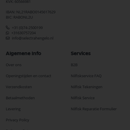
KVK: 60566981
IBAN: NL21RABO0145617629
BIC: RABONL2U
+31 (0)74-2500199
+31630757204
info@selectrahengelo.nl
Algemene Info
Services
Over ons
B2B
Openingstijden en contact
Nilfiskservice FAQ
Verzendkosten
Nilfisk Tekeningen
Betaalmethoden
Nilfisk Service
Levering
Nilfisk Reparatie Formulier
Privacy Policy