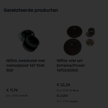
Gerelateerde producten
Nilfisk zwenkwiel met
Nilfisk wiel set
metaalplaat 147 1040
Extreme/Power
500
1470242500
Speciale
€ 22,28
prijs
€ 11,74
€ 18,41
€ 27,59
€ 9,70
€ 22,80