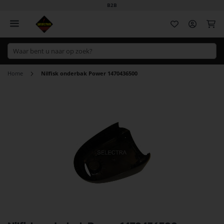
B2B
Wi
Home
Nilfisk onderbak Power 1470436500
Ga
naar
het
einde
van
de
afbeeldingen-
gallerij
Ga