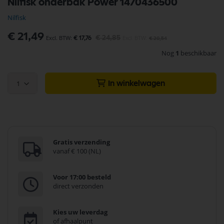
Nilfisk onderbak Power 1470436500
naar
het
Nilfisk
begin
van
Speciale
€ 21,49
€ 24,85
€ 17,76
€ 20,54
de
prijs
afbeeldingen-
Nog
1
beschikbaar
gallerij
1
In winkelwagen
Gratis verzending
vanaf € 100 (NL)
Voor 17:00 besteld
direct verzonden
Kies uw leverdag
of afhaalpunt