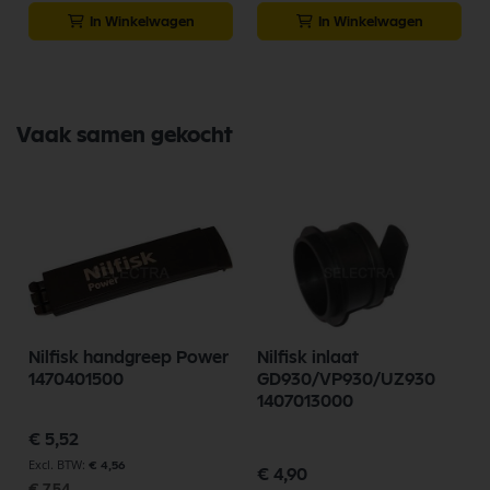
In Winkelwagen
In Winkelwagen
Vaak samen gekocht
Nilfisk handgreep Power
Nilfisk inlaat
1470401500
GD930/VP930/UZ930
1407013000
Speciale
€ 5,52
prijs
€ 4,56
€ 4,90
€ 7,54