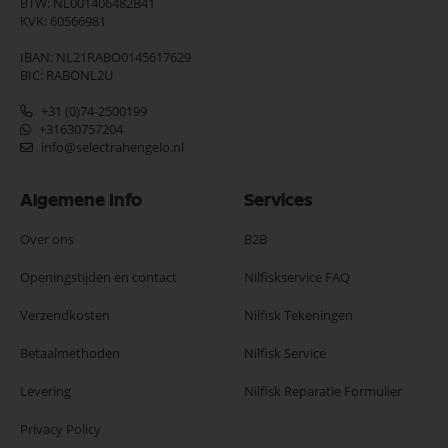
BTW: NL001406482B41
KVK: 60566981
IBAN: NL21RABO0145617629
BIC: RABONL2U
+31 (0)74-2500199
+31630757204
info@selectrahengelo.nl
Algemene Info
Services
Over ons
B2B
Openingstijden en contact
Nilfiskservice FAQ
Verzendkosten
Nilfisk Tekeningen
Betaalmethoden
Nilfisk Service
Levering
Nilfisk Reparatie Formulier
Privacy Policy