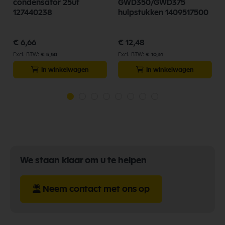
condensator 25uf
GWD350/GWD375
127440238
hulpstukken 1409517500
€ 6,66
€ 12,48
€ 5,50
€ 10,31
In winkelwagen
In winkelwagen
We staan klaar om u te helpen
Neem contact met ons op