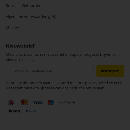
Ruilen en Retourneren
Algemene Voorwaarden
(pdf)
Merken
Nieuwsbrief
Meld u aan voor onze nieuwsbrief om op de hoogte te blijven van
nieuwe releases.
Abonneer
Inschrijven
u
op
Door u te abonneren gaat u akkoord met ons privacybeleid en geeft
onze
u toestemming om updates van ons bedrijf te ontvangen.
nieuwsbrief