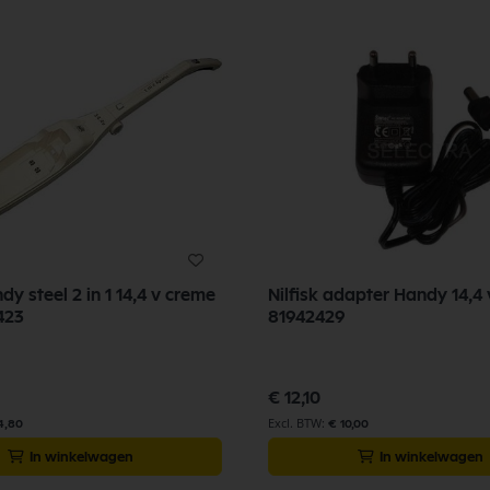
ndy steel 2 in 1 14,4 v creme
Nilfisk adapter Handy 14,4 
423
81942429
€ 12,10
4,80
€ 10,00
In winkelwagen
In winkelwagen