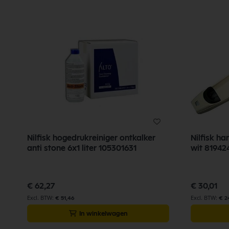
Nilfisk hogedrukreiniger ontkalker
Nilfisk ha
anti stone 6x1 liter 105301631
wit 81942
€ 62,27
€ 30,01
€ 51,46
€ 2
In winkelwagen