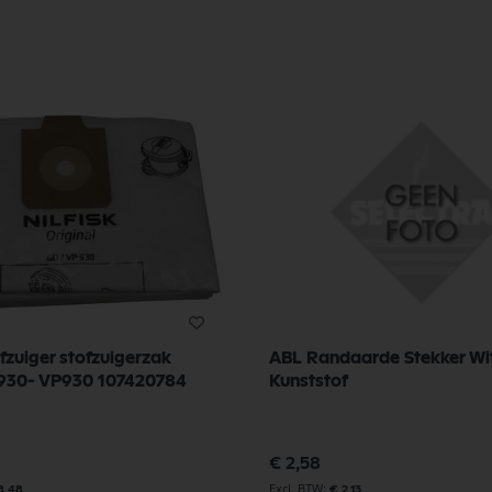
ofzuiger stofzuigerzak
ABL Randaarde Stekker Wi
D930- VP930 107420784
Kunststof
€ 2,58
8,48
€ 2,13