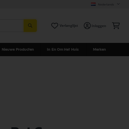
Nederlands
Zoeken
Win
Verlanglijst
Inloggen
Nieuwe Producten
In En Om Het Huis
Merken