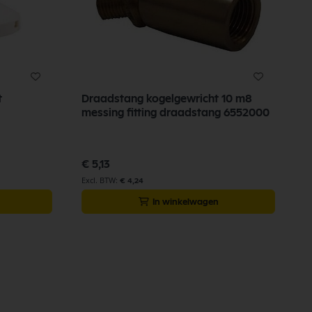
t
Draadstang kogelgewricht 10 m8
messing fitting draadstang 6552000
€ 5,13
€ 4,24
In winkelwagen