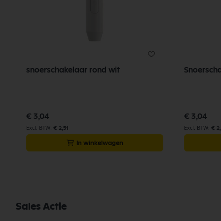
snoerschakelaar rond wit
Snoerscha
€ 3,04
€ 3,04
€ 2,51
€ 2,
In winkelwagen
Sales Actie