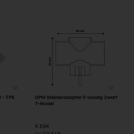
t - TPE
DPM Stekkeradapter 3-voudig Zwart
R
T-Model
€
€ 3,04
€ 2,51