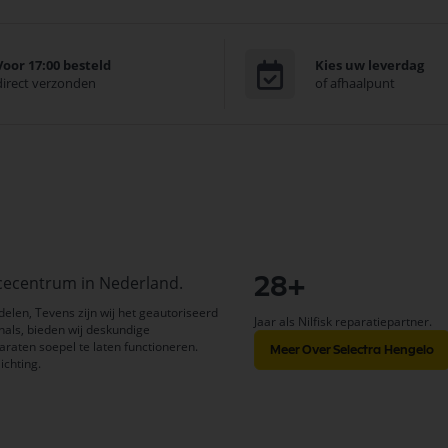
Voor 17:00 besteld
Kies uw leverdag
direct verzonden
of afhaalpunt
vicecentrum in Nederland.
28+
delen, Tevens zijn wij het geautoriseerd
Jaar als Nilfisk reparatiepartner.
nals, bieden wij deskundige
aten soepel te laten functioneren.
Meer Over Selectra Hengelo
ichting.