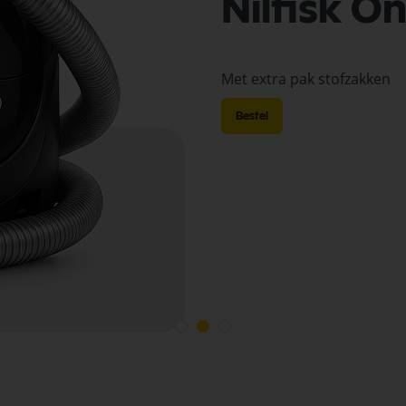
Nilfisk O
Met extra pak stofzakken
Bestel