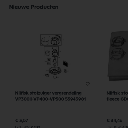
Nieuwe Producten
Nilfisk stofzuiger vergrendeling
Nilfisk st
VP300II-VP400-VP500 55943981
fleece G
€ 3,57
€ 34,46
€ 2,95
€ 2