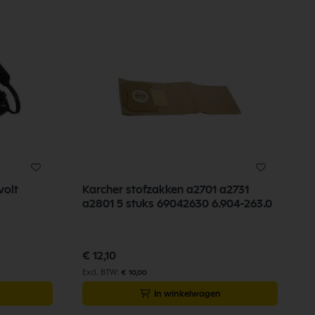
volt
Karcher stofzakken a2701 a2731
a2801 5 stuks 69042630 6.904-263.0
€ 12,10
€ 10,00
In winkelwagen