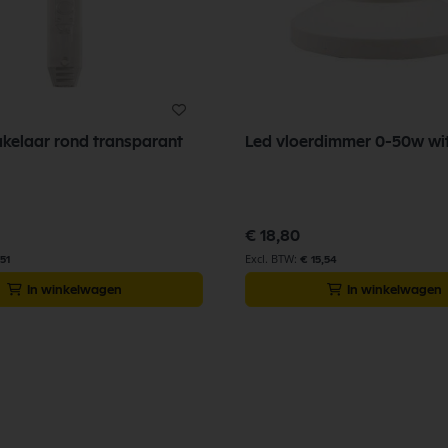
kelaar rond transparant
Led vloerdimmer 0-50w wi
€ 18,80
51
€ 15,54
In winkelwagen
In winkelwagen