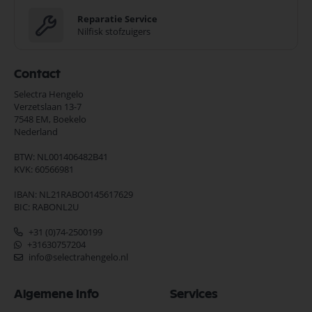
Reparatie Service
Nilfisk stofzuigers
Contact
Selectra Hengelo
Verzetslaan 13-7
7548 EM,
Boekelo
Nederland
BTW: NL001406482B41
KVK: 60566981
IBAN: NL21RABO0145617629
BIC: RABONL2U
+31 (0)74-2500199
+31630757204
info@selectrahengelo.nl
Algemene Info
Services