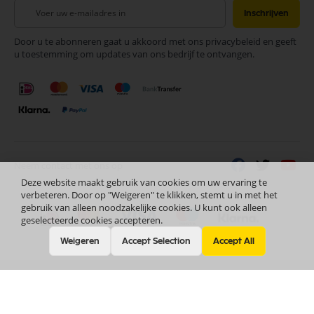
Abonneer
Inschrijven
u
op
Door u te abonneren gaat u akkoord met ons privacybeleid en geeft
onze
u toestemming om updates van ons bedrijf te ontvangen.
nieuwsbrief
Neem contact met ons op
Deze website maakt gebruik van cookies om uw ervaring te
verbeteren. Door op "Weigeren" te klikken, stemt u in met het
gebruik van alleen noodzakelijke cookies. U kunt ook alleen
geselecteerde cookies accepteren.
Weigeren
Accept Selection
Accept All
Nederlands
Copyright © 2024 Selectra Hengelo