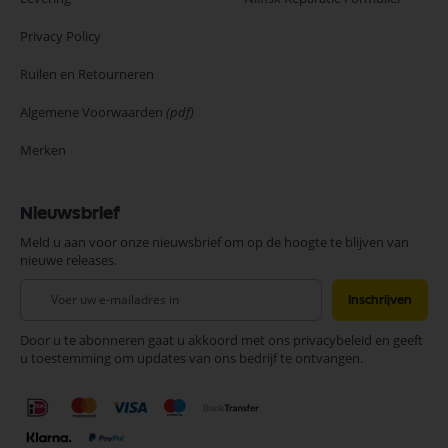
Privacy Policy
Ruilen en Retourneren
Algemene Voorwaarden
(pdf)
Merken
Nieuwsbrief
Meld u aan voor onze nieuwsbrief om op de hoogte te blijven van
nieuwe releases.
Abonneer
Inschrijven
u
op
Door u te abonneren gaat u akkoord met ons privacybeleid en geeft
onze
u toestemming om updates van ons bedrijf te ontvangen.
nieuwsbrief