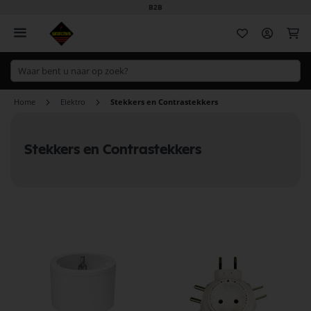
B2B
Wi
Home
Elektro
Stekkers en Contrastekkers
Stekkers en Contrastekkers