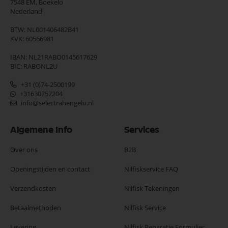
7548 EM,
Boekelo
Nederland
BTW: NL001406482B41
KVK: 60566981
IBAN: NL21RABO0145617629
BIC: RABONL2U
+31 (0)74-2500199
+31630757204
info@selectrahengelo.nl
Algemene Info
Services
Over ons
B2B
Openingstijden en contact
Nilfiskservice FAQ
Verzendkosten
Nilfisk Tekeningen
Betaalmethoden
Nilfisk Service
Levering
Nilfisk Reparatie Formulier