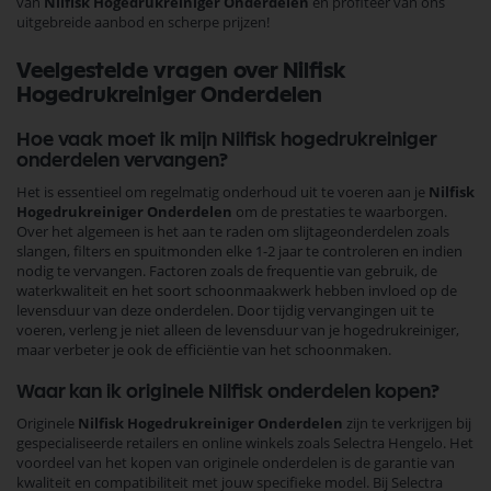
van
Nilfisk Hogedrukreiniger Onderdelen
en profiteer van ons
uitgebreide aanbod en scherpe prijzen!
Veelgestelde vragen over Nilfisk
Hogedrukreiniger Onderdelen
Hoe vaak moet ik mijn Nilfisk hogedrukreiniger
onderdelen vervangen?
Het is essentieel om regelmatig onderhoud uit te voeren aan je
Nilfisk
Hogedrukreiniger Onderdelen
om de prestaties te waarborgen.
Over het algemeen is het aan te raden om slijtageonderdelen zoals
slangen, filters en spuitmonden elke 1-2 jaar te controleren en indien
nodig te vervangen. Factoren zoals de frequentie van gebruik, de
waterkwaliteit en het soort schoonmaakwerk hebben invloed op de
levensduur van deze onderdelen. Door tijdig vervangingen uit te
voeren, verleng je niet alleen de levensduur van je hogedrukreiniger,
maar verbeter je ook de efficiëntie van het schoonmaken.
Waar kan ik originele Nilfisk onderdelen kopen?
Originele
Nilfisk Hogedrukreiniger Onderdelen
zijn te verkrijgen bij
gespecialiseerde retailers en online winkels zoals Selectra Hengelo. Het
voordeel van het kopen van originele onderdelen is de garantie van
kwaliteit en compatibiliteit met jouw specifieke model. Bij Selectra