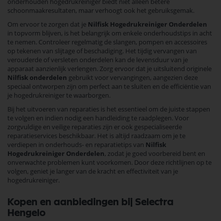
onderhouden hogedrukreiniger biedt niet alleen betere
schoonmaakresultaten, maar verhoogt ook het gebruiksgemak.
Om ervoor te zorgen dat je
Nilfisk Hogedrukreiniger Onderdelen
in topvorm blijven, is het belangrijk om enkele onderhoudstips in acht
te nemen. Controleer regelmatig de slangen, pompen en accessoires
op tekenen van slijtage of beschadiging. Het tijdig vervangen van
verouderde of versleten onderdelen kan de levensduur van je
apparaat aanzienlijk verlengen. Zorg ervoor dat je uitsluitend originele
Nilfisk onderdelen
gebruikt voor vervangingen, aangezien deze
speciaal ontworpen zijn om perfect aan te sluiten en de efficiëntie van
je hogedrukreiniger te waarborgen.
Bij het uitvoeren van reparaties is het essentieel om de juiste stappen
te volgen en indien nodig een handleiding te raadplegen. Voor
zorgvuldige en veilige reparaties zijn er ook gespecialiseerde
reparatieservices beschikbaar. Het is altijd raadzaam om je te
verdiepen in onderhouds- en reparatietips van
Nilfisk
Hogedrukreiniger Onderdelen
, zodat je goed voorbereid bent en
onverwachte problemen kunt voorkomen. Door deze richtlijnen op te
volgen, geniet je langer van de kracht en effectiviteit van je
hogedrukreiniger.
Kopen en aanbiedingen bij Selectra
Hengelo