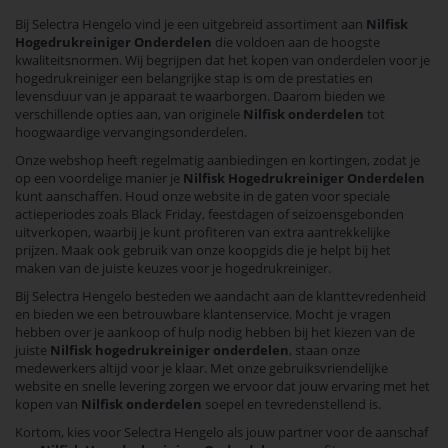
Bij Selectra Hengelo vind je een uitgebreid assortiment aan
Nilfisk
Hogedrukreiniger Onderdelen
die voldoen aan de hoogste
kwaliteitsnormen. Wij begrijpen dat het kopen van onderdelen voor je
hogedrukreiniger een belangrijke stap is om de prestaties en
levensduur van je apparaat te waarborgen. Daarom bieden we
verschillende opties aan, van originele
Nilfisk onderdelen
tot
hoogwaardige vervangingsonderdelen.
Onze webshop heeft regelmatig aanbiedingen en kortingen, zodat je
op een voordelige manier je
Nilfisk Hogedrukreiniger Onderdelen
kunt aanschaffen. Houd onze website in de gaten voor speciale
actieperiodes zoals Black Friday, feestdagen of seizoensgebonden
uitverkopen, waarbij je kunt profiteren van extra aantrekkelijke
prijzen. Maak ook gebruik van onze koopgids die je helpt bij het
maken van de juiste keuzes voor je hogedrukreiniger.
Bij Selectra Hengelo besteden we aandacht aan de klanttevredenheid
en bieden we een betrouwbare klantenservice. Mocht je vragen
hebben over je aankoop of hulp nodig hebben bij het kiezen van de
juiste
Nilfisk hogedrukreiniger onderdelen
, staan onze
medewerkers altijd voor je klaar. Met onze gebruiksvriendelijke
website en snelle levering zorgen we ervoor dat jouw ervaring met het
kopen van
Nilfisk onderdelen
soepel en tevredenstellend is.
Kortom, kies voor Selectra Hengelo als jouw partner voor de aanschaf