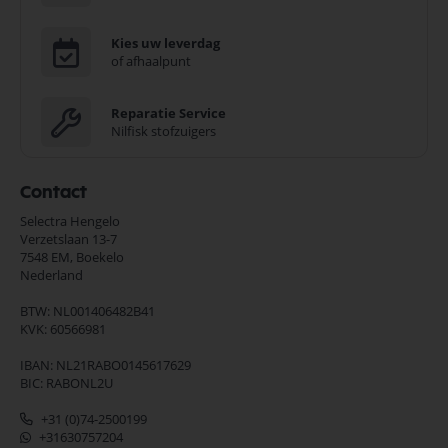
Kies uw leverdag
of afhaalpunt
Reparatie Service
Nilfisk stofzuigers
Contact
Selectra Hengelo
Verzetslaan 13-7
7548 EM,
Boekelo
Nederland
BTW: NL001406482B41
KVK: 60566981
IBAN: NL21RABO0145617629
BIC: RABONL2U
+31 (0)74-2500199
+31630757204