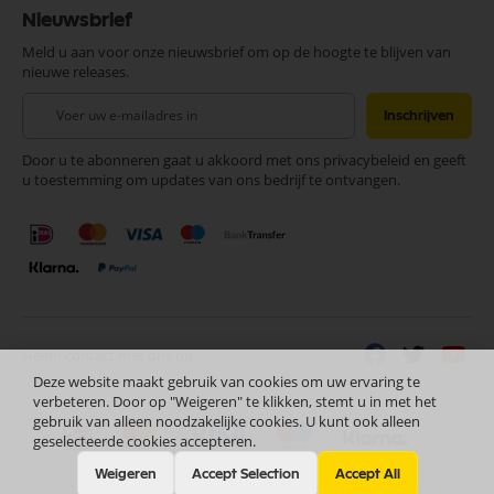
Nieuwsbrief
Meld u aan voor onze nieuwsbrief om op de hoogte te blijven van
nieuwe releases.
Abonneer
Inschrijven
u
op
Door u te abonneren gaat u akkoord met ons privacybeleid en geeft
onze
u toestemming om updates van ons bedrijf te ontvangen.
nieuwsbrief
Neem contact met ons op
Deze website maakt gebruik van cookies om uw ervaring te
verbeteren. Door op "Weigeren" te klikken, stemt u in met het
gebruik van alleen noodzakelijke cookies. U kunt ook alleen
geselecteerde cookies accepteren.
Weigeren
Accept Selection
Accept All