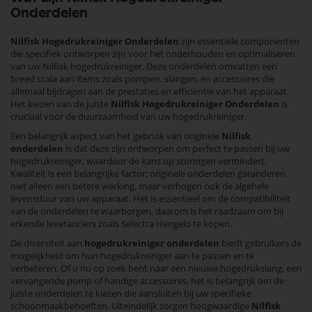
Onderdelen
Nilfisk Hogedrukreiniger Onderdelen
zijn essentiële componenten
die specifiek ontworpen zijn voor het onderhouden en optimaliseren
van uw Nilfisk hogedrukreiniger. Deze onderdelen omvatten een
breed scala aan items zoals pompen, slangen, en accessoires die
allemaal bijdragen aan de prestaties en efficiëntie van het apparaat.
Het kiezen van de juiste
Nilfisk Hogedrukreiniger Onderdelen
is
cruciaal voor de duurzaamheid van uw hogedrukreiniger.
Een belangrijk aspect van het gebruik van originele
Nilfisk
onderdelen
is dat deze zijn ontworpen om perfect te passen bij uw
hogedrukreiniger, waardoor de kans op storingen vermindert.
Kwaliteit is een belangrijke factor; originele onderdelen garanderen
niet alleen een betere werking, maar verhogen ook de algehele
levensduur van uw apparaat. Het is essentieel om de compatibiliteit
van de onderdelen te waarborgen, daarom is het raadzaam om bij
erkende leveranciers zoals Selectra Hengelo te kopen.
De diversiteit aan
hogedrukreiniger onderdelen
biedt gebruikers de
mogelijkheid om hun hogedrukreiniger aan te passen en te
verbeteren. Of u nu op zoek bent naar een nieuwe hogedrukslang, een
vervangende pomp of handige accessoires, het is belangrijk om de
juiste onderdelen te kiezen die aansluiten bij uw specifieke
schoonmaakbehoeften. Uiteindelijk zorgen hoogwaardige
Nilfisk