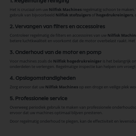
1. Regelmatige reiniging
Het is cruciaal om uw
Nilfisk Machines
regelmatig schoon te maken. 
gebruik van bijvoorbeeld
Nilfisk stofzuigers
of
hogedrukreinigers
,
2. Vervangen van filters en accessoires
Controleer regelmatig de filters en accessoires van uw
Nilfisk Machi
betere luchtkwaliteit en voorkomt dat de motor overbelast raakt. Het
3. Onderhoud van de motor en pomp
Voor machines zoals de
Nilfisk hogedrukreiniger
is het belangrijk 
onderdelen te verlengen. Regelmatige inspectie kan helpen om vroegti
4. Opslagomstandigheden
Zorg ervoor dat uw
Nilfisk Machines
op een droge en veilige plek wo
5. Professionele service
Overweeg periodiek gebruik te maken van professionele onderhouds
ervoor dat uw machines optimaal blijven presteren.
Door regelmatig onderhoud te plegen, kan de effectiviteit en levens