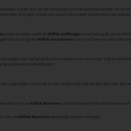
Verwijder vuil en stof van de buitenkant en interne componenten om te 
 controleer of er geen resten van vuil of chemicaliën achterblijven die scha
nes
. Voor modellen zoals de
Nilfisk stoffzuiger
is het belangrijk om de filt
 gebruik van originele
Nilfisk accessoires
is aan te raden voor een optimale 
om te zorgen voor een goed functionerende motor en pomp. Volg de onderho
jdig problemen te identificeren.
rden opgeslagen, vooral als ze voor langere tijd niet worden gebruikt. Dit 
diensten voor uw
Nilfisk Machines
. Dit kan helpen bij het identificeren v
duur van uw
Nilfisk Machines
aanzienlijk worden verlengd.