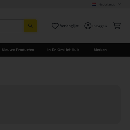
Nederlands
Zoeken
Win
Verlanglijst
Inloggen
Nieuwe Producten
In En Om Het Huis
Merken