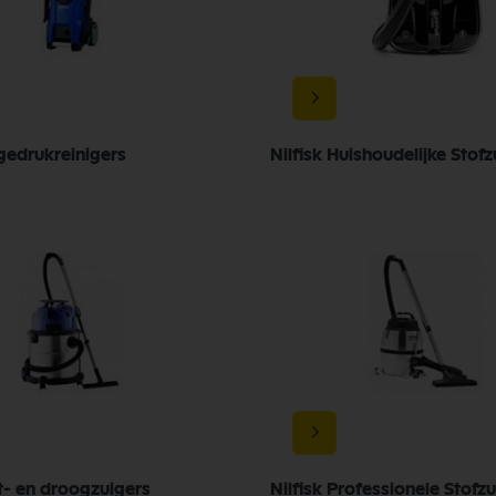
gedrukreinigers
Nilfisk Huishoudelijke Stofz
t- en droogzuigers
Nilfisk Professionele Stofz