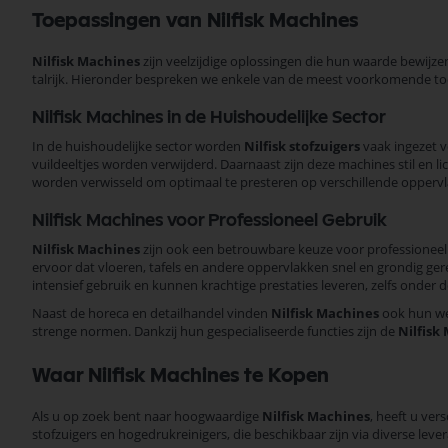
Toepassingen van Nilfisk Machines
Nilfisk Machines
zijn veelzijdige oplossingen die hun waarde bewijz
talrijk. Hieronder bespreken we enkele van de meest voorkomende to
Nilfisk Machines in de Huishoudelijke Sector
In de huishoudelijke sector worden
Nilfisk stofzuigers
vaak ingezet v
vuildeeltjes worden verwijderd. Daarnaast zijn deze machines stil en l
worden verwisseld om optimaal te presteren op verschillende opperv
Nilfisk Machines voor Professioneel Gebruik
Nilfisk Machines
zijn ook een betrouwbare keuze voor professioneel 
ervoor dat vloeren, tafels en andere oppervlakken snel en grondig ge
intensief gebruik en kunnen krachtige prestaties leveren, zelfs onde
Naast de horeca en detailhandel vinden
Nilfisk Machines
ook hun weg
strenge normen. Dankzij hun gespecialiseerde functies zijn de
Nilfisk
Waar Nilfisk Machines te Kopen
Als u op zoek bent naar hoogwaardige
Nilfisk Machines
, heeft u ve
stofzuigers en hogedrukreinigers, die beschikbaar zijn via diverse lev