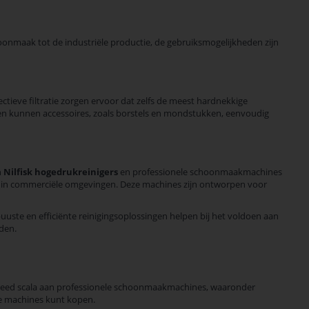
oonmaak tot de industriële productie, de gebruiksmogelijkheden zijn
tieve filtratie zorgen ervoor dat zelfs de meest hardnekkige
allen kunnen accessoires, zoals borstels en mondstukken, eenvoudig
n
Nilfisk hogedrukreinigers
en professionele schoonmaakmachines
ing in commerciële omgevingen. Deze machines zijn ontworpen voor
uuste en efficiënte reinigingsoplossingen helpen bij het voldoen aan
jden.
en breed scala aan professionele schoonmaakmachines, waaronder
eze machines kunt kopen.