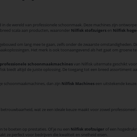
in de wereld van professionele schoonmaak. Deze machines zijn ontworpen 
n breed scala aan producten, waaronder
Nilfisk stofzuigers
en
Nilfisk hog
n gebouwd om lang mee te gaan, zelfs onder de zwaarste omstandigheden. Di
maakoplossingen. Het merk is ook toonaangevend als het gaat om groene tech
professionele schoonmaakmachines
van Nilfisk uitermate geschikt voo
sk biedt altijd de juiste oplossing. De toegang tot een breed assortiment a
tige schoonmaakmachines, dan zijn
Nilfisk Machines
een uitstekende keuze
etrouwbaarheid, wat ze een ideale keuze maakt voor zowel professioneel als
n te boeten op prestaties. Of je nu een
Nilfisk stofzuiger
of een hogedrukre
t ze perfect voor bedrijven die kwaliteit en snelheid eisen.