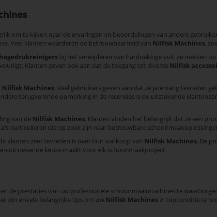
chines
grijk om te kijken naar de ervaringen en beoordelingen van andere gebruiker
nes. Veel klanten waarderen de betrouwbaarheid van
Nilfisk Machines
, zo
 hogedrukreinigers
bij het verwijderen van hardnekkige vuil. Ze merken op
nvoudigt. Klanten geven ook aan dat de toegang tot diverse
Nilfisk accesso
n
Nilfisk Machines
. Veel gebruikers geven aan dat ze jarenlang tevreden 
andere terugkerende opmerking in de recensies is de uitstekende klantens
uding van de
Nilfisk Machines
. Klanten vinden het belangrijk dat ze een prod
 als particulieren die op zoek zijn naar betrouwbare schoonmaakoplossinge
e klanten zeer tevreden is over hun aankoop van
Nilfisk Machines
. De po
een uitstekende keuze maakt voor elk schoonmaakproject.
 en de prestaties van uw professionele schoonmaakmachines te waarborgen.
er zijn enkele belangrijke tips om uw
Nilfisk Machines
in topconditie te h