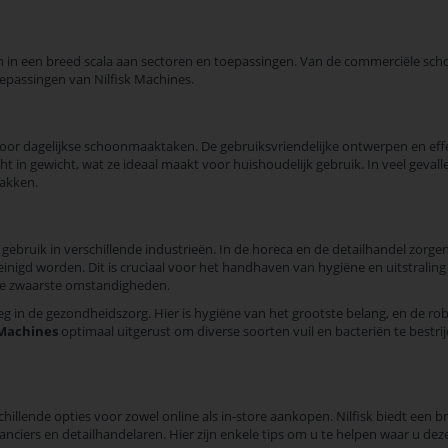
en in een breed scala aan sectoren en toepassingen. Van de commerciële sch
epassingen van Nilfisk Machines.
oor dagelijkse schoonmaaktaken. De gebruiksvriendelijke ontwerpen en effec
icht in gewicht, wat ze ideaal maakt voor huishoudelijk gebruik. In veel gev
lakken.
gebruik in verschillende industrieën. In de horeca en de detailhandel zorge
reinigd worden. Dit is cruciaal voor het handhaven van hygiëne en uitstral
r de zwaarste omstandigheden.
 in de gezondheidszorg. Hier is hygiëne van het grootste belang, en de rob
 Machines
optimaal uitgerust om diverse soorten vuil en bacteriën te bestri
rschillende opties voor zowel online als in-store aankopen. Nilfisk biedt e
eranciers en detailhandelaren. Hier zijn enkele tips om u te helpen waar u d