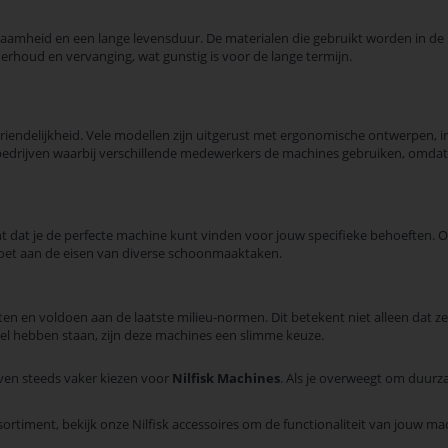
amheid en een lange levensduur. De materialen die gebruikt worden in de pro
derhoud en vervanging, wat gunstig is voor de lange termijn.
riendelijkheid. Vele modellen zijn uitgerust met ergonomische ontwerpen, i
edrijven waarbij verschillende medewerkers de machines gebruiken, omdat e
t dat je de perfecte machine kunt vinden voor jouw specifieke behoeften. Of
ldoet aan de eisen van diverse schoonmaaktaken.
ten en voldoen aan de laatste milieu-normen. Dit betekent niet alleen dat z
el hebben staan, zijn deze machines een slimme keuze.
ven steeds vaker kiezen voor
Nilfisk Machines
. Als je overweegt om duurz
ortiment, bekijk onze Nilfisk accessoires om de functionaliteit van jouw ma