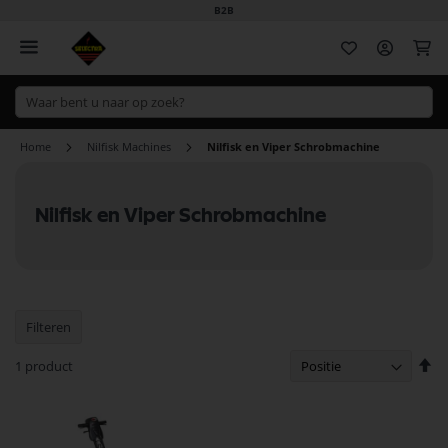
B2B
Wi
Home
Nilfisk Machines
Nilfisk en Viper Schrobmachine
Nilfisk en Viper Schrobmachine
Filteren
Va
1
product
ho
na
la
so