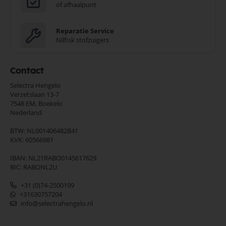
of afhaalpunt
Reparatie Service
Nilfisk stofzuigers
Contact
Selectra Hengelo
Verzetslaan 13-7
7548 EM,
Boekelo
Nederland
BTW: NL001406482B41
KVK: 60566981
IBAN: NL21RABO0145617629
BIC: RABONL2U
+31 (0)74-2500199
+31630757204
info@selectrahengelo.nl