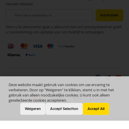
nieuwe releases.
Abonneer
Inschrijven
u
op
Door u te abonneren gaat u akkoord met ons privacybeleid en geeft
onze
u toestemming om updates van ons bedrijf te ontvangen.
nieuwsbrief
Neem contact met ons op
Deze website maakt gebruik van cookies om uw ervaring te
verbeteren. Door op "Weigeren" te klikken, stemt u in met het
gebruik van alleen noodzakelijke cookies. U kunt ook alleen
geselecteerde cookies accepteren.
Weigeren
Accept Selection
Accept All
Nederlands
Copyright © 2024 Selectra Hengelo