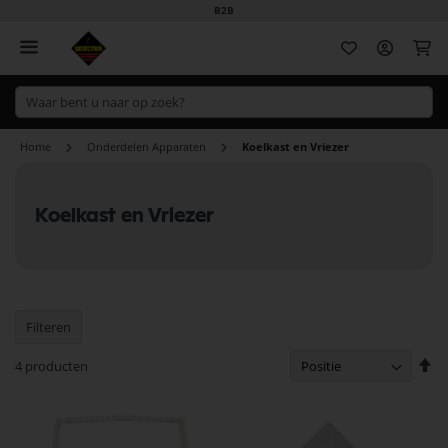
B2B
Wi
Home
Onderdelen Apparaten
Koelkast en Vriezer
Koelkast en Vriezer
Filteren
Va
4
producten
ho
na
la
so