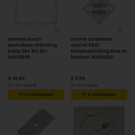
siemens bosch
ariston schakelaar
deurrubber afdichting
aan/uit 8867
balay 3ke 3kf 3kv
binnenverlichting blue air
00473895
koelkast 40254020
€ 46,89
€ 3,94
€ 38,75
€ 3,26
In winkelwagen
In winkelwagen