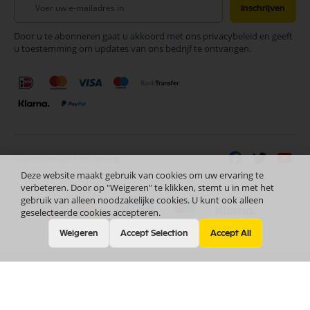
Inschrijven
u
op
Door u te abonneren gaat u akkoord met ons privacybeleid en geeft
onze
u toestemming om updates van ons bedrijf te ontvangen.
nieuwsbrief
Neem contact met ons op
Deze website maakt gebruik van cookies om uw ervaring te
verbeteren. Door op "Weigeren" te klikken, stemt u in met het
gebruik van alleen noodzakelijke cookies. U kunt ook alleen
geselecteerde cookies accepteren.
Weigeren
Accept Selection
Accept All
Nederlands
Copyright © 2024 Selectra Hengelo