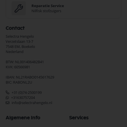
Reparatie Service
Nilfisk stofzuigers
Contact
Selectra Hengelo
Verzetslaan 13-7
7548 EM,
Boekelo
Nederland
BTW: NL001406482B41
KVK: 60566981
IBAN: NL21RABO0145617629
BIC: RABONL2U
+31 (0)74-2500199
+31630757204
info@selectrahengelo.nl
Algemene Info
Services