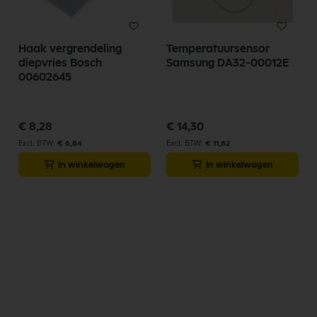
Haak vergrendeling
Temperatuursensor
diepvries Bosch
Samsung DA32-00012E
00602645
€ 8,28
€ 14,30
€ 6,84
€ 11,82
In winkelwagen
In winkelwagen