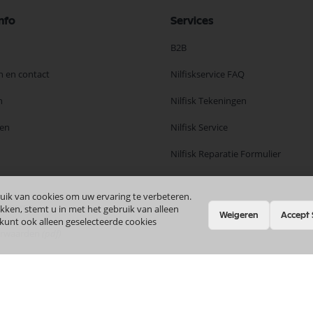
nfo
Services
B2B
n en contact
Nilfiskservice FAQ
n
Nilfisk Tekeningen
en
Nilfisk Service
Nilfisk Reparatie Formulier
uik van cookies om uw ervaring te verbeteren.
ourneren
kken, stemt u in met het gebruik van alleen
Weigeren
Accept 
 kunt ook alleen geselecteerde cookies
orwaarden
(pdf)