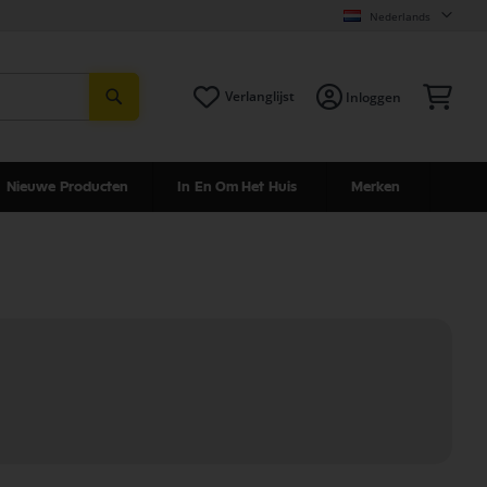
Nederlands
Zoeken
Win
Verlanglijst
Inloggen
Nieuwe Producten
In En Om Het Huis
Merken