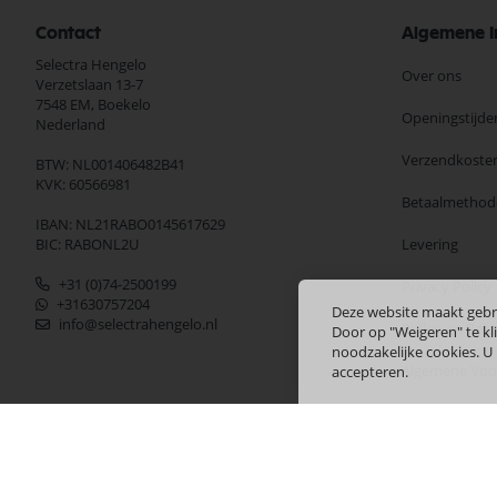
Contact
Algemene I
Selectra Hengelo
Over ons
Verzetslaan 13-7
7548 EM,
Boekelo
Openingstijde
Nederland
Verzendkoste
BTW: NL001406482B41
KVK: 60566981
Betaalmethod
IBAN: NL21RABO0145617629
BIC: RABONL2U
Levering
+31 (0)74-2500199
Privacy Policy
+31630757204
Deze website maakt gebr
info@selectrahengelo.nl
Ruilen en Ret
Door op "Weigeren" te kli
noodzakelijke cookies. U
Algemene Vo
accepteren.
Merken