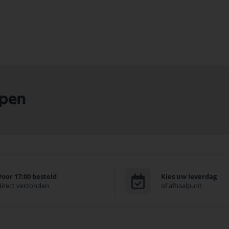
lpen
Voor 17:00 besteld
Kies uw leverdag
direct verzonden
of afhaalpunt