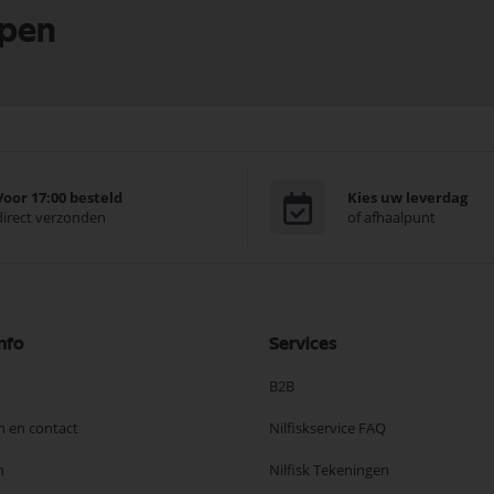
lpen
Voor 17:00 besteld
Kies uw leverdag
direct verzonden
of afhaalpunt
nfo
Services
B2B
n en contact
Nilfiskservice FAQ
n
Nilfisk Tekeningen