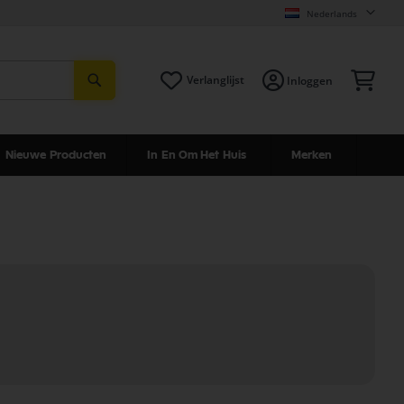
Nederlands
Zoeken
Win
Verlanglijst
Inloggen
Nieuwe Producten
In En Om Het Huis
Merken