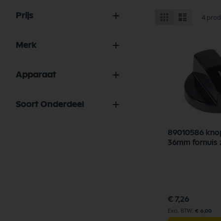
Tonen
Prijs
Foto-
Lijst
4
prod
tabel
als
Merk
Apparaat
Soort Onderdeel
89010586 kno
36mm fornu
€ 7,26
€ 6,00