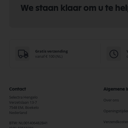
We staan klaar om u te he
Gratis verzending
vanaf € 100 (NL)
Contact
Algemene I
Selectra Hengelo
Over ons
Verzetslaan 13-7
7548 EM,
Boekelo
Openingstijde
Nederland
Verzendkoste
BTW: NL001406482B41