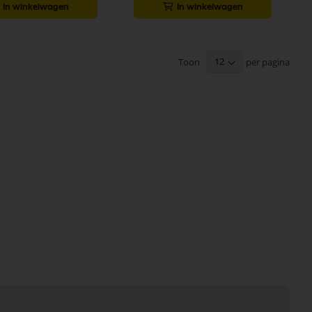
In winkelwagen
In winkelwagen
Toon
per pagina