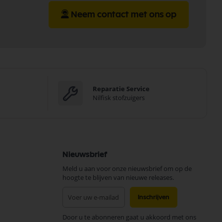
Neem contact met ons op
Reparatie Service
Nilfisk stofzuigers
Nieuwsbrief
Meld u aan voor onze nieuwsbrief om op de
hoogte te blijven van nieuwe releases.
Abonneer
Inschrijven
u
op
Door u te abonneren gaat u akkoord met ons
onze