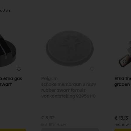
ucten
p etna gas
Pelgrim
Etna th
is zwart
schakelmembraan 37389
graden
rubber zwart fornuis
vonkontsteking 92956110
€ 3,52
€ 15,13
€ 2,91