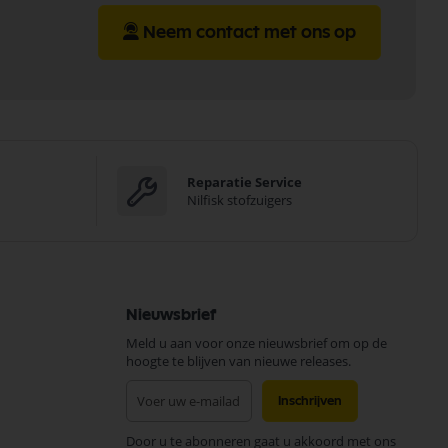
Neem contact met ons op
Reparatie Service
Nilfisk stofzuigers
Nieuwsbrief
Meld u aan voor onze nieuwsbrief om op de
hoogte te blijven van nieuwe releases.
Abonneer
Inschrijven
u
op
Door u te abonneren gaat u akkoord met ons
onze