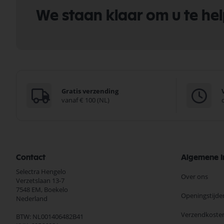
We staan klaar om u te he
Gratis verzending
vanaf € 100 (NL)
Contact
Algemene I
Selectra Hengelo
Over ons
Verzetslaan 13-7
7548 EM,
Boekelo
Openingstijde
Nederland
Verzendkoste
BTW: NL001406482B41