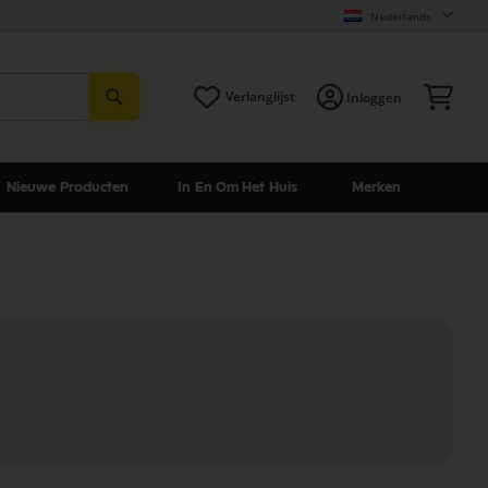
Nederlands
Zoeken
Win
Verlanglijst
Inloggen
Nieuwe Producten
In En Om Het Huis
Merken