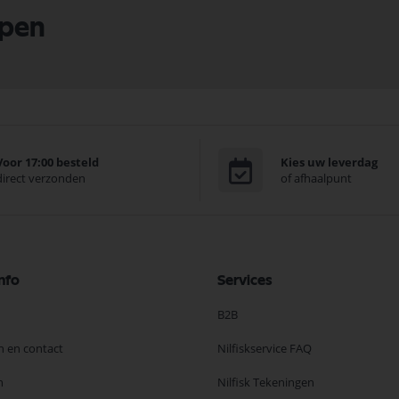
lpen
Voor 17:00 besteld
Kies uw leverdag
direct verzonden
of afhaalpunt
nfo
Services
B2B
n en contact
Nilfiskservice FAQ
n
Nilfisk Tekeningen