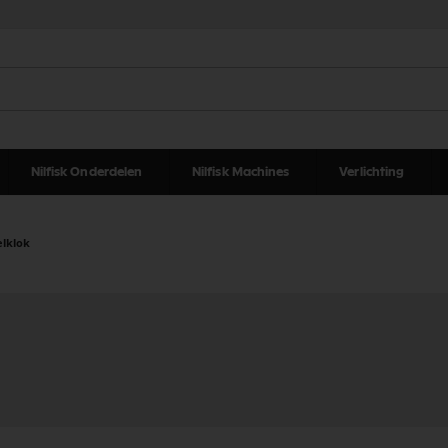
Nilfisk Onderdelen
Nilfisk Machines
Verlichting
elklok