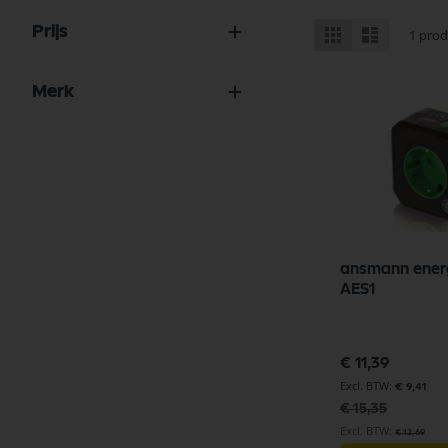
Tonen
Prijs
Foto-
Lijst
1
prod
tabel
als
Merk
ansmann ener
AES1
Speciale
€ 11,39
prijs
€ 9,41
€ 15,35
€ 12,69