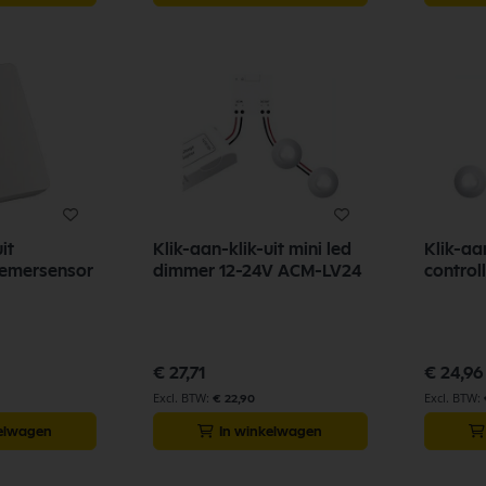
it
Klik-aan-klik-uit mini led
Klik-aan
hemersensor
dimmer 12-24V ACM-LV24
control
€ 27,71
€ 24,96
€ 22,90
kelwagen
In winkelwagen