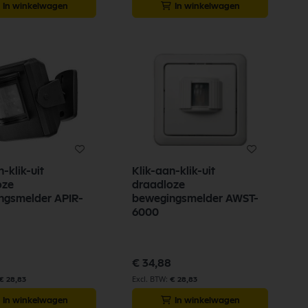
In winkelwagen
In winkelwagen
-klik-uit
Klik-aan-klik-uit
oze
draadloze
ngsmelder APIR-
bewegingsmelder AWST-
6000
€ 34,88
€ 28,83
€ 28,83
In winkelwagen
In winkelwagen