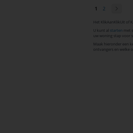
Pagina
U lees momente
Pagina
Pagin
Volge
1
2
Het KlikAanKlikUit of 
U kunt al
starten
met s
uw woning stap voor s
Maak hieronder een keu
ontvangers en welke o