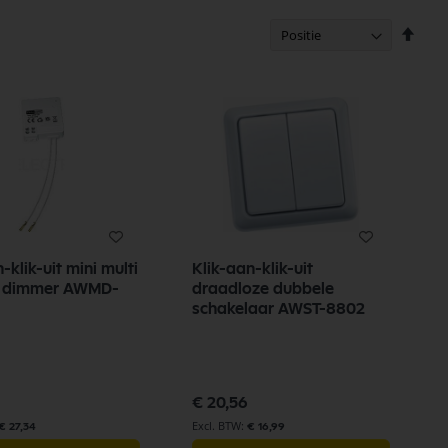
Van
hoog
naar
laag
sorte
-uit mini multi
Klik-aan-klik-uit
 dimmer AWMD-
draadloze dubbele
schakelaar AWST-8802
€ 20,56
€ 27,34
€ 16,99