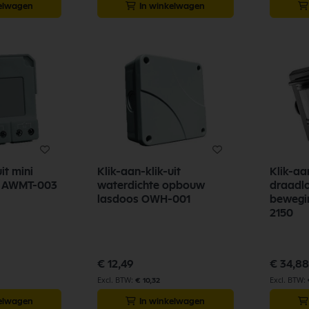
kelwagen
In winkelwagen
it mini
Klik-aan-klik-uit
Klik-aan
r AWMT-003
waterdichte opbouw
draadl
lasdoos OWH-001
bewegi
2150
€ 12,49
€ 34,88
€ 10,32
kelwagen
In winkelwagen