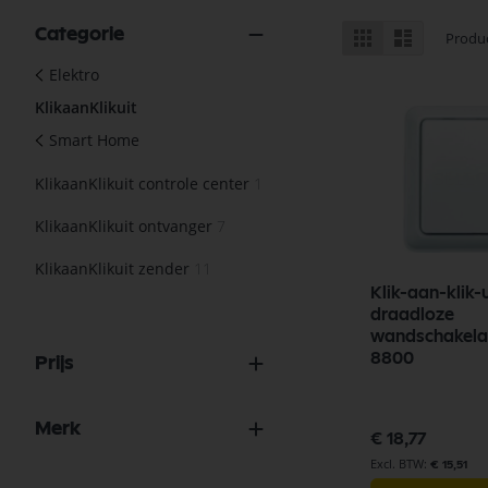
Tonen
Categorie
Foto-
Lijst
Produ
tabel
als
Elektro
KlikaanKlikuit
Smart Home
KlikaanKlikuit controle center
1
KlikaanKlikuit ontvanger
7
KlikaanKlikuit zender
11
Klik-aan-klik-u
draadloze
wandschakelaar A
8800
Prijs
Merk
€ 18,77
€ 15,51