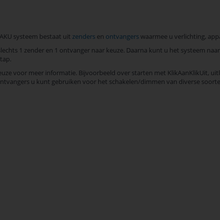
el pagina
a
nde
KAKU systeem bestaat uit
zenders
en
ontvangers
waarmee u verlichting, app
lechts 1 zender en 1 ontvanger naar keuze. Daarna kunt u het systeem naar
tap.
ze voor meer informatie. Bijvoorbeeld over starten met KlikAanKlikUit, uit
ntvangers u kunt gebruiken voor het schakelen/dimmen van diverse soorten