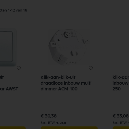
cten
1
-
12
van
18
it
Klik-aan-klik-uit
klik-aan-klik
draadloze inbouw multi
inbouw
WST-
dimmer ACM-100
250
€ 30,38
€ 33,08
€ 25,11