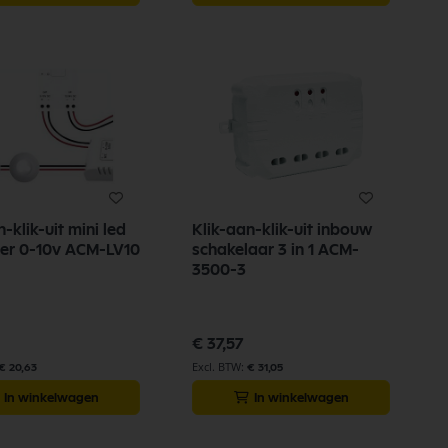
-klik-uit mini led
Klik-aan-klik-uit inbouw
ler 0-10v ACM-LV10
schakelaar 3 in 1 ACM-
3500-3
€ 37,57
€ 20,63
€ 31,05
In winkelwagen
In winkelwagen