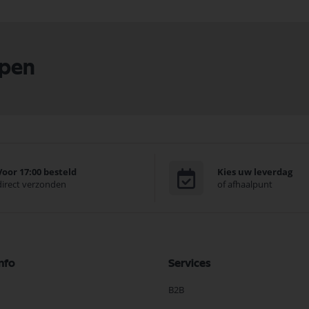
lpen
Voor 17:00 besteld
Kies uw leverdag
direct verzonden
of afhaalpunt
nfo
Services
B2B