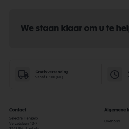
We staan klaar om u te he
Gratis verzending
vanaf € 100 (NL)
Contact
Algemene I
Selectra Hengelo
Over ons
Verzetslaan 13-7
7548 EM,
Boekelo