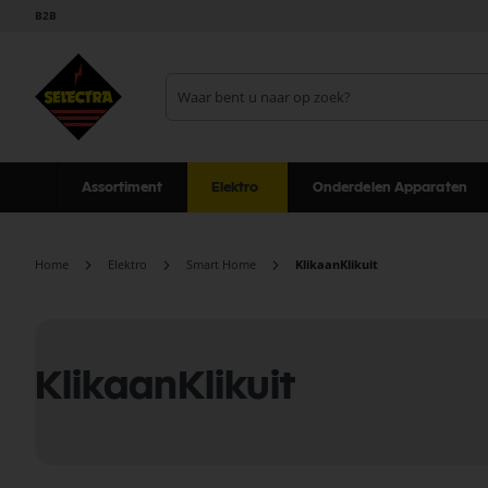
B2B
Assortiment
Elektro
Onderdelen Apparaten
Home
Elektro
Smart Home
KlikaanKlikuit
KlikaanKlikuit