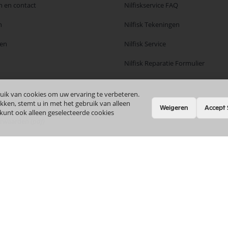
n en contact
Nilfiskservice FAQ
n
Nilfisk Tekeningen
en
Nilfisk Service
Nilfisk Reparatie Formulier
uik van cookies om uw ervaring te verbeteren.
ourneren
kken, stemt u in met het gebruik van alleen
Weigeren
Accept 
 kunt ook alleen geselecteerde cookies
orwaarden
(pdf)