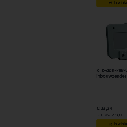
In win
Klik-aan-klik-u
inbouwzende
€ 23,24
€ 19,21
In win