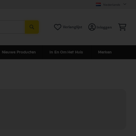
Nederlands
Zoeken
Win
Verlanglijst
Inloggen
Nieuwe Producten
In En Om Het Huis
Merken