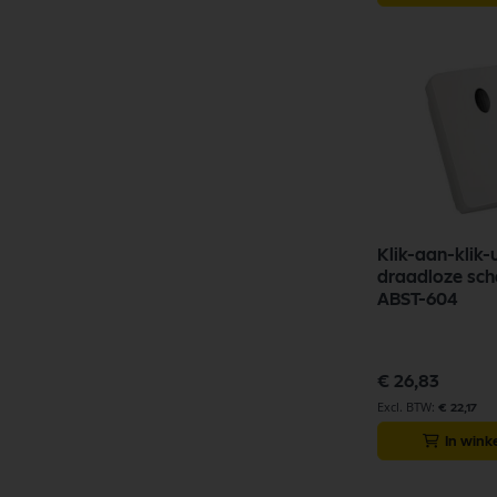
Klik-aan-klik-u
draadloze sc
ABST-604
€ 26,83
€ 22,17
In win