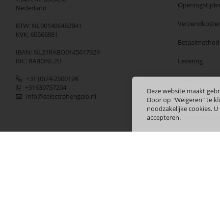
Openingstijde
Nederland
Verzendkoste
BTW: NL001406482B41
KVK: 60566981
Betaalmethod
IBAN: NL21RABO0145617629
BIC: RABONL2U
Levering
+31 (0)74-2500199
Privacy Policy
+31630757204
Deze website maakt gebr
info@selectrahengelo.nl
Ruilen en Ret
Door op "Weigeren" te kli
noodzakelijke cookies. U
Algemene Vo
accepteren.
Merken
Copyright © 2024 Selectra Hengelo