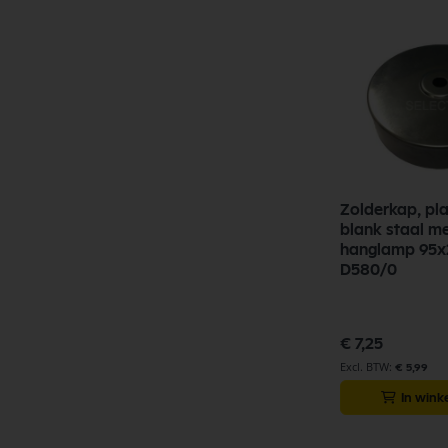
Zolderkap, pl
blank staal m
hanglamp 95
D580/0
€ 7,25
€ 5,99
In win