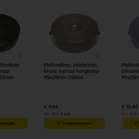
afondkap
Plafondkap, zolderkap,
Plafond
etaal
brons metaal hanglamp
chroom
x25mm
95x25mm D580A
95x25
€ 9,86
€ 12,44
€ 8,15
kelwagen
In winkelwagen