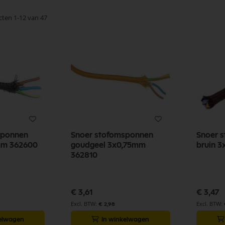
cten
1
-
12
van
47
sponnen
Snoer stofomsponnen
Snoer 
mm 362600
goudgeel 3x0,75mm
bruin 
362810
€ 3,61
€ 3,47
€ 2,98
kelwagen
In winkelwagen