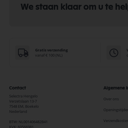
We staan klaar om u te he
Gratis verzending
vanaf € 100 (NL)
Contact
Algemene I
Selectra Hengelo
Over ons
Verzetslaan 13-7
7548 EM,
Boekelo
Openingstijde
Nederland
Verzendkoste
BTW: NL001406482B41
KVK: 60566981