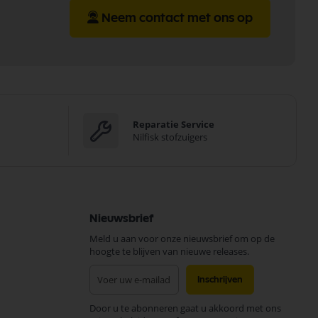
Neem contact met ons op
Reparatie Service
Nilfisk stofzuigers
Nieuwsbrief
Meld u aan voor onze nieuwsbrief om op de
hoogte te blijven van nieuwe releases.
Abonneer
Inschrijven
u
op
Door u te abonneren gaat u akkoord met ons
onze