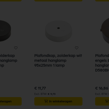
olderkap
Plafondkap, zolderkap wit
Plafond
 hanglamp
metaal hanglamp
engels 
mp
95x25mm 1 lamp
hangla
D580B
€ 11,77
€ 16,86
€ 9,73
kelwagen
In winkelwagen