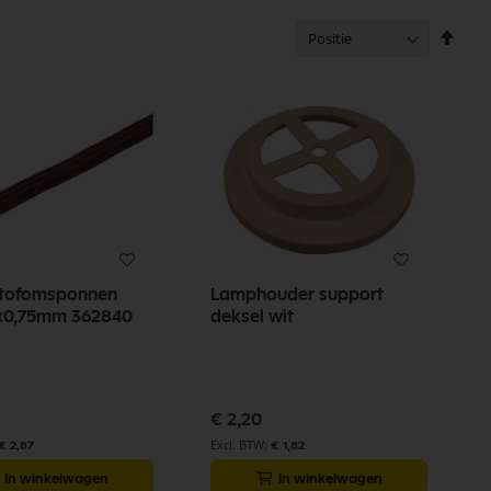
Van
hoog
naar
laag
sorte
stofomsponnen
Lamphouder support
3x0,75mm 362840
deksel wit
€ 2,20
€ 2,87
€ 1,82
In winkelwagen
In winkelwagen