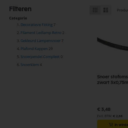
Tonen
Filteren
Foto-
Lijst
Produ
tabel
als
Categorie
Decoratieve Fitting
7
Filament Ledlamp Retro
2
Gekleurd Lampensnoer
7
Plafond Kappen
29
Snoerpendel Compleet
0
Snoerklem
4
Snoer stofom
zwart 3x0,75
€ 3,48
€ 2,88
In win