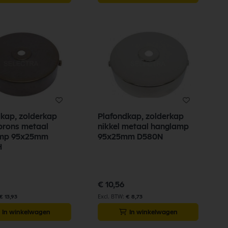
kap, zolderkap
Plafondkap, zolderkap
brons metaal
nikkel metaal hanglamp
mp 95x25mm
95x25mm D580N
H
€ 10,56
€ 13,93
€ 8,73
In winkelwagen
In winkelwagen