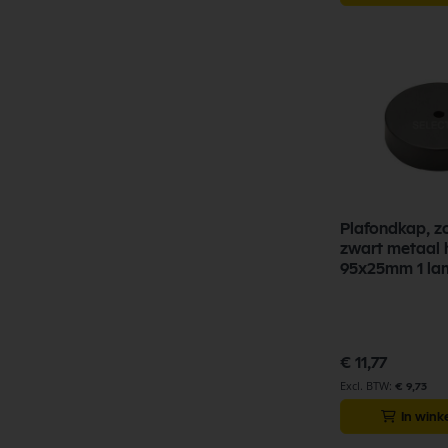
Plafondkap, z
zwart metaal
95x25mm 1 la
€ 11,77
€ 9,73
In win