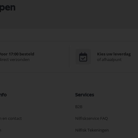
lpen
Voor 17:00 besteld
Kies uw leverdag
direct verzonden
of afhaalpunt
nfo
Services
B2B
n en contact
Nilfiskservice FAQ
n
Nilfisk Tekeningen