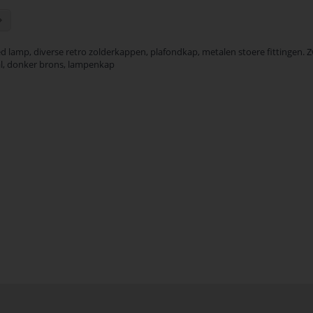
el pagina
a
Pagina
Volgende
ed lamp, diverse retro zolderkappen, plafondkap, metalen stoere fittingen. Zw
l, donker brons, lampenkap