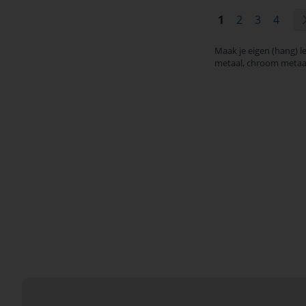
Pagina
U lees momente
Pagina
Pagina
Pagin
1
2
3
4
Maak je eigen (hang) l
metaal, chroom metaa