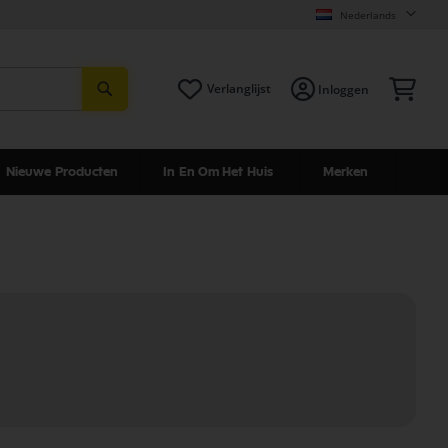
Nederlands
Zoeken
Win
Verlanglijst
Inloggen
Nieuwe Producten
In En Om Het Huis
Merken