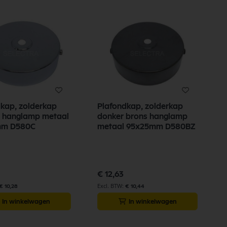
kap, zolderkap
Plafondkap, zolderkap
 hanglamp metaal
donker brons hanglamp
mm D580C
metaal 95x25mm D580BZ
€ 12,63
€ 10,28
€ 10,44
In winkelwagen
In winkelwagen