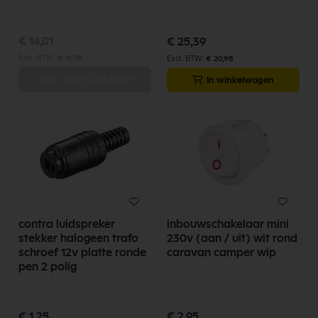
€ 14,01
€ 25,39
€ 11,58
€ 20,98
Geen voorraad meer
In winkelwagen
contra luidspreker
inbouwschakelaar mini
stekker halogeen trafo
230v (aan / uit) wit rond
schroef 12v platte ronde
caravan camper wip
pen 2 polig
€ 1,25
€ 2,95