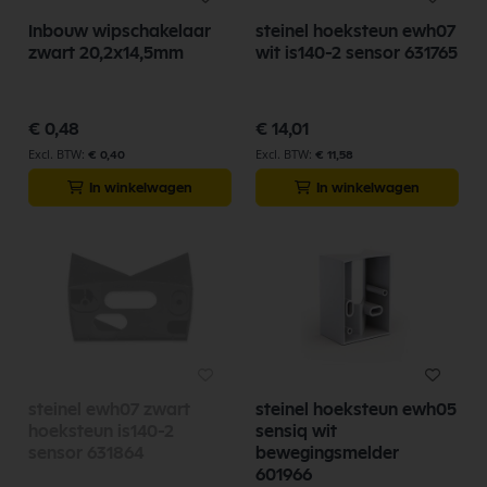
Inbouw wipschakelaar
steinel hoeksteun ewh07
zwart 20,2x14,5mm
wit is140-2 sensor 631765
€ 0,48
€ 14,01
€ 0,40
€ 11,58
In winkelwagen
In winkelwagen
steinel ewh07 zwart
steinel hoeksteun ewh05
hoeksteun is140-2
sensiq wit
sensor 631864
bewegingsmelder
601966