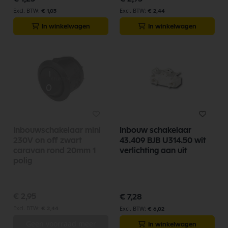
€ 1,03
€ 2,44
In winkelwagen
In winkelwagen
Inbouwschakelaar mini
Inbouw schakelaar
230V on off zwart
43.409 BJB U314.50 wit
caravan rond 20mm 1
verlichting aan uit
polig
€ 2,95
€ 7,28
€ 2,44
€ 6,02
Geen voorraad meer
In winkelwagen