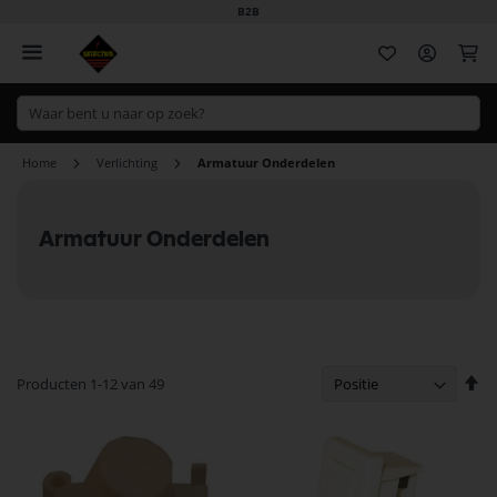
B2B
Wi
Home
Verlichting
Armatuur Onderdelen
Armatuur Onderdelen
Va
Producten
1
-
12
van
49
ho
na
la
so