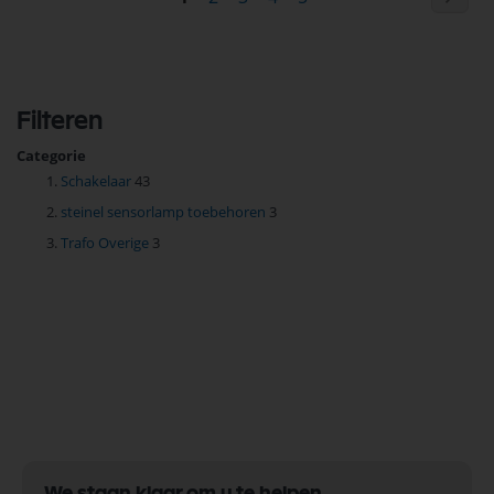
lees
momenteel
pagina
Filteren
Categorie
Schakelaar
43
steinel sensorlamp toebehoren
3
Trafo Overige
3
We staan klaar om u te helpen