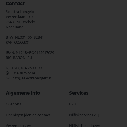
Contact
Selectra Hengelo
Verzetslaan 13-7
7548 EM,
Boekelo
Nederland
BTW: NL001406482B41
KVK: 60566981
IBAN: NL21RABO0145617629
BIC: RABONL2U
+31 (0)74-2500199
+31630757204
info@selectrahengelo.nl
Algemene Info
Services
Over ons
B2B
Openingstijden en contact
Nilfiskservice FAQ
Verzendkosten
Nilfisk Tekeningen