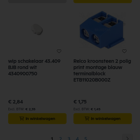
wip schakelaar 43.409
Relco kroonsteen 2 polig
BJB rond wit
print montage blauw
4340900750
terminalblock
ETB11020B000Z
€ 2,84
€ 1,75
€ 2,35
€ 1,45
In winkelwagen
In winkelwagen
Pagina
Pag
Vol
U
Pagina
Pagina
Pagina
Pagina
1
2
3
4
5