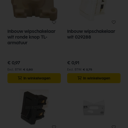
Inbouw wipschakelaar
Inbouw wipschakelaar
wit ronde knop TL-
wit 029288
armatuur
€ 0,97
€ 0,91
€ 0,80
€ 0,75
In winkelwagen
In winkelwagen