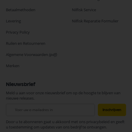
Betaalmethoden
Nilfisk Service
Levering
Nilfisk Reparatie Formulier
Privacy Policy
Ruilen en Retourneren
Algemene Voorwaarden
(pdf)
Merken
Nieuwsbrief
Meld u aan voor onze nieuwsbrief om op de hoogte te blijven van
nieuwe releases.
Abonneer
Inschrijven
u
op
Door u te abonneren gaat u akkoord met ons privacybeleid en geeft
onze
u toestemming om updates van ons bedrijf te ontvangen.
nieuwsbrief