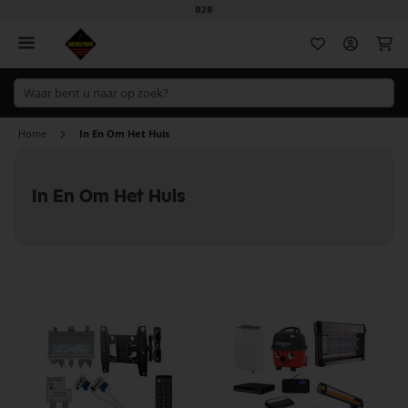
B2B
Wi
Home
In En Om Het Huis
In En Om Het Huis