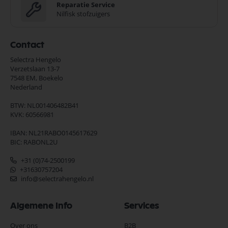
Reparatie Service
Nilfisk stofzuigers
Contact
Selectra Hengelo
Verzetslaan 13-7
7548 EM,
Boekelo
Nederland
BTW: NL001406482B41
KVK: 60566981
IBAN: NL21RABO0145617629
BIC: RABONL2U
+31 (0)74-2500199
+31630757204
info@selectrahengelo.nl
Algemene Info
Services
Over ons
B2B