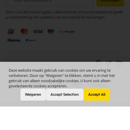
Inschrijven
u
op
Door u te abonneren gaat u akkoord met ons privacybeleid en geeft
onze
u toestemming om updates van ons bedrijf te ontvangen.
nieuwsbrief
Neem contact met ons op
Deze website maakt gebruik van cookies om uw ervaring te
verbeteren. Door op "Weigeren" te klikken, stemt u in met het
gebruik van alleen noodzakelijke cookies. U kunt ook alleen
geselecteerde cookies accepteren.
Weigeren
Accept Selection
Accept All
Nederlands
Copyright © 2024 Selectra Hengelo