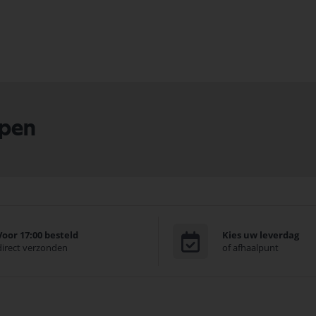
lpen
Voor 17:00 besteld
Kies uw leverdag
direct verzonden
of afhaalpunt