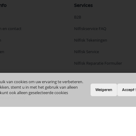
nfo
Services
B2B
n en contact
Nilfiskservice FAQ
n
Nilfisk Tekeningen
en
Nilfisk Service
Nilfisk Reparatie Formulier
uik van cookies om uw ervaring te verbeteren.
ourneren
kken, stemt u in met het gebruik van alleen
Weigeren
Accept 
 kunt ook alleen geselecteerde cookies
orwaarden
(pdf)