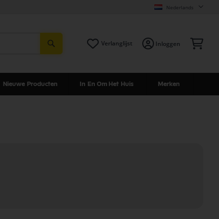
Nederlands
Zoeken
Win
Verlanglijst
Inloggen
Nieuwe Producten
In En Om Het Huis
Merken