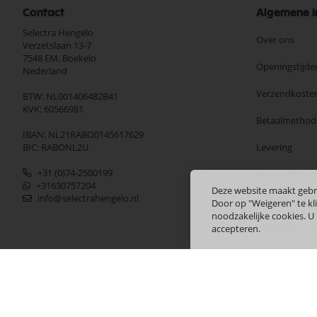
Contact
Algemene I
Selectra Hengelo
Over ons
Verzetslaan 13-7
7548 EM,
Boekelo
Openingstijde
Nederland
Verzendkoste
BTW: NL001406482B41
KVK: 60566981
Betaalmethod
IBAN: NL21RABO0145617629
BIC: RABONL2U
Levering
+31 (0)74-2500199
Privacy Policy
+31630757204
Deze website maakt gebr
info@selectrahengelo.nl
Ruilen en Ret
Door op "Weigeren" te kli
noodzakelijke cookies. U
Algemene Vo
accepteren.
Merken