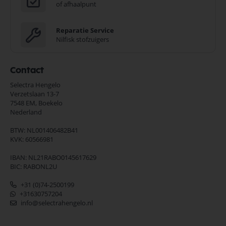
of afhaalpunt
Reparatie Service
Nilfisk stofzuigers
Contact
Selectra Hengelo
Verzetslaan 13-7
7548 EM,
Boekelo
Nederland
BTW: NL001406482B41
KVK: 60566981
IBAN: NL21RABO0145617629
BIC: RABONL2U
+31 (0)74-2500199
+31630757204
info@selectrahengelo.nl