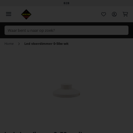
B2B
Wi
Home
Led vloerdimmer 0-50w wit
Ga
naar
het
einde
van
de
afbeeldingen-
gallerij
Ga