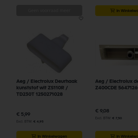
Geen voorraad meer
In Winkelw
Aeg / Electrolux Deurhaak
Aeg / Electrolux d
kunststof wit ZS110R /
Z400CDE 5647126
TD230T 1250271028
€ 9,08
€ 5,99
€ 7,50
€ 4,95
In Winkelwagen
In Winkelw