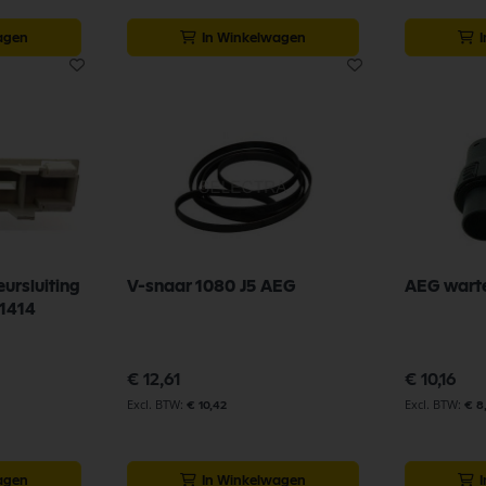
agen
In Winkelwagen
eursluiting
V-snaar 1080 J5 AEG
AEG wart
1414
€ 12,61
€ 10,16
€ 10,42
€ 8
agen
In Winkelwagen