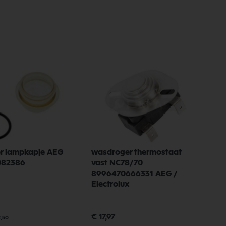
r lampkapje AEG
wasdroger thermostaat
082386
vast NC78/70
8996470666331 AEG /
Electrolux
€ 17,97
2,50