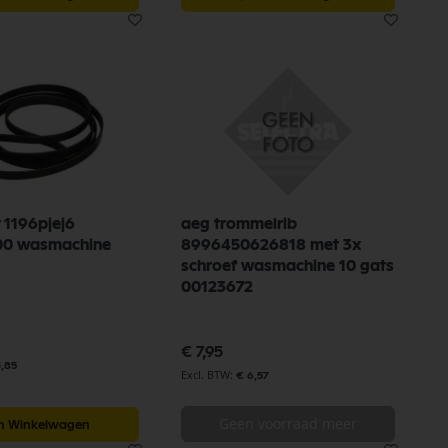
 1196pjej6
aeg trommelrib
00 wasmachine
8996450626818 met 3x
schroef wasmachine 10 gats
00123672
€ 7,95
3,85
€ 6,57
Geen voorraad meer
In Winkelwagen