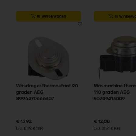
In Winkelwagen
In Winkelw
Wasdroger thermostaat 90
Wasmachine ther
graden AEG
110 graden AEG
8996470666307
50209413009
€ 13,92
€ 12,08
€ 11,50
€ 9,98