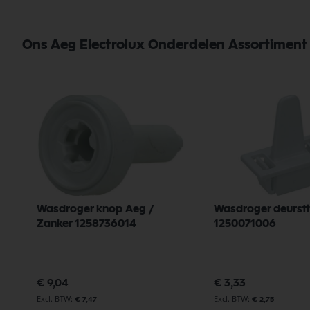
Ons Aeg Electrolux Onderdelen Assortiment
Wasdroger knop Aeg /
Wasdroger deursti
Zanker 1258736014
1250071006
€ 9,04
€ 3,33
€ 7,47
€ 2,75