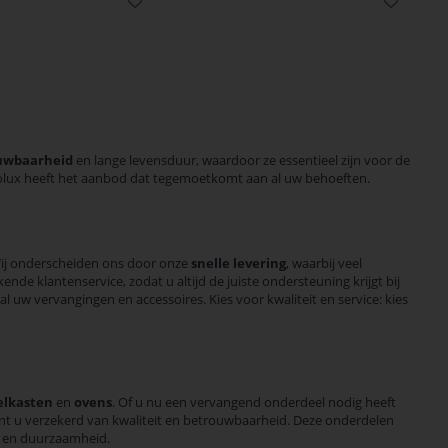
uwbaarheid
en lange levensduur, waardoor ze essentieel zijn voor de
rolux heeft het aanbod dat tegemoetkomt aan al uw behoeften.
Wij onderscheiden ons door onze
snelle levering
, waarbij veel
ende klantenservice, zodat u altijd de juiste ondersteuning krijgt bij
 uw vervangingen en accessoires. Kies voor kwaliteit en service: kies
elkasten
en
ovens
. Of u nu een vervangend onderdeel nodig heeft
bent u verzekerd van kwaliteit en betrouwbaarheid. Deze onderdelen
t en duurzaamheid.