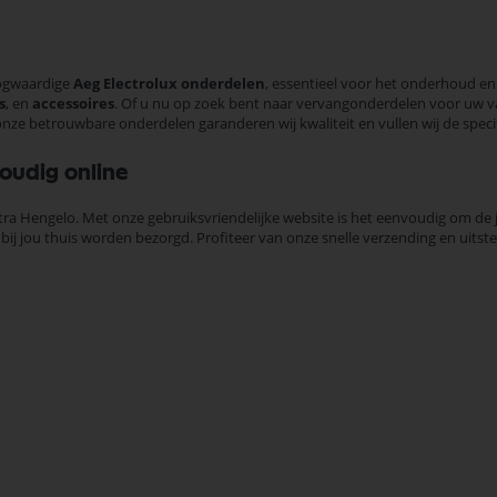
oogwaardige
Aeg Electrolux onderdelen
, essentieel voor het onderhoud en 
s
, en
accessoires
. Of u nu op zoek bent naar vervangonderdelen voor uw va
nze betrouwbare onderdelen garanderen wij kwaliteit en vullen wij de spec
oudig online
ctra Hengelo. Met onze gebruiksvriendelijke website is het eenvoudig om de
j jou thuis worden bezorgd. Profiteer van onze snelle verzending en uitst