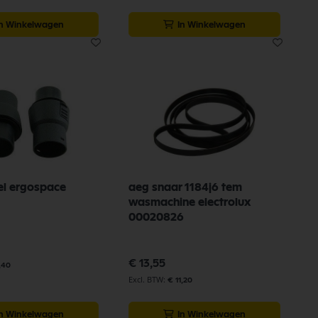
In Winkelwagen
In Winkelwagen
el ergospace
aeg snaar 1184j6 tem
wasmachine electrolux
00020826
€ 13,55
,40
€ 11,20
In Winkelwagen
In Winkelwagen