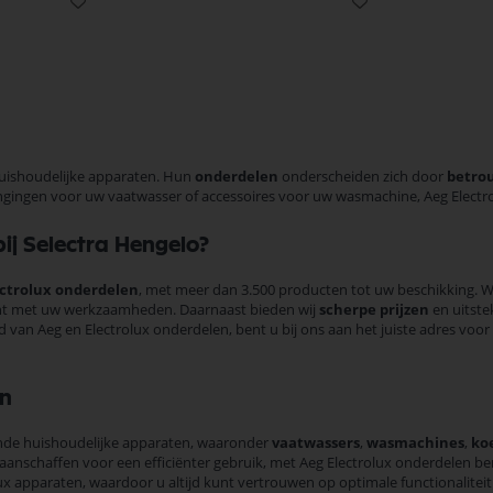
uishoudelijke apparaten. Hun
onderdelen
onderscheiden zich door
betro
ngingen voor uw vaatwasser of accessoires voor uw wasmachine, Aeg Elect
j Selectra Hengelo?
ectrolux onderdelen
, met meer dan 3.500 producten tot uw beschikking. 
kunt met uw werkzaamheden. Daarnaast bieden wij
scherpe prijzen
en uitstek
an Aeg en Electrolux onderdelen, bent u bij ons aan het juiste adres voor al
en
lende huishoudelijke apparaten, waaronder
vaatwassers
,
wasmachines
,
ko
t aanschaffen voor een efficiënter gebruik, met Aeg Electrolux onderdelen 
 apparaten, waardoor u altijd kunt vertrouwen op optimale functionalitei