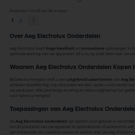
Producten 1 tot 20 van 36 in totaal
Pagina
U lees momenteel pagina
Pagina
Pagina
Volgende
1
2
Over Aeg Electrolux Onderdelen
Aeg Electrolux biedt
hoge kwaliteit
en
innovatieve
oplossingen in h
optimale werking van uw apparaten. Of u nu op zoek bent naar verva
Waarom Aeg Electrolux Onderdelen Kopen bi
Bij Selectra Hengelo vindt u een
uitgebreid assortiment
van
Aeg El
artikelen dezelfde dag nog verzonden worden, zodat u snel verder 
uw aankopen. Met jarenlange ervaring en deskundigheid op het gebied v
voor Selectra Hengelo!
Toepassingen van Aeg Electrolux Onderdel
De
Aeg Electrolux onderdelen
zijn perfect voor gebruik in verschil
om de prestaties van uw apparaat te optimaliseren of accessoires wil
zijn ontworpen om naadloos samen te werken met uw Aeg of Electrolux