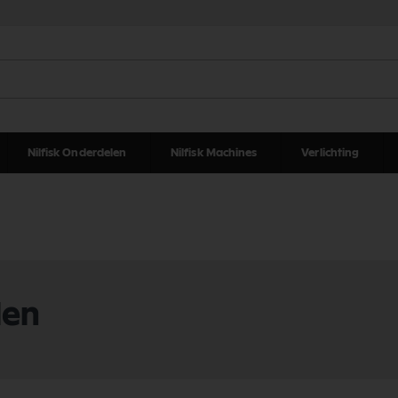
Nilfisk Onderdelen
Nilfisk Machines
Verlichting
len