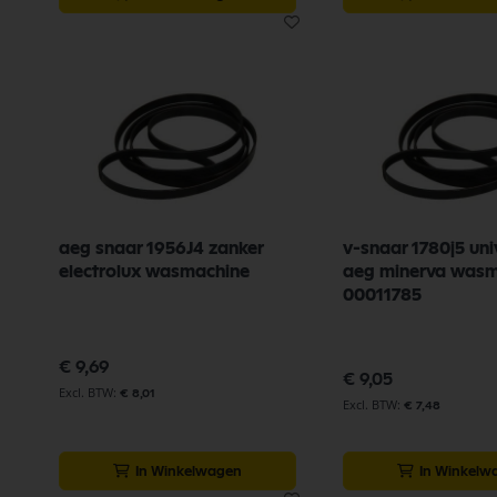
aeg snaar 1956J4 zanker
v-snaar 1780j5 uni
electrolux wasmachine
aeg minerva wasm
00011785
€ 9,69
€ 9,05
€ 8,01
€ 7,48
In Winkelwagen
In Winkelw