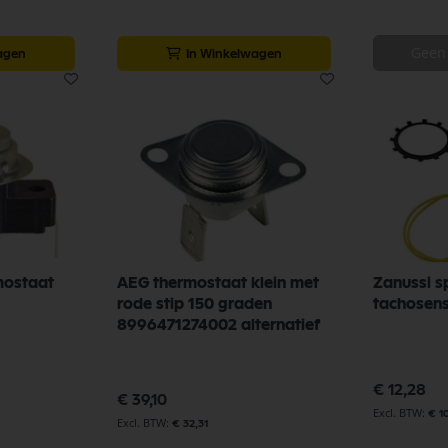
Geen
agen
In Winkelwagen
mostaat
AEG thermostaat klein met
Zanussi s
rode stip 150 graden
tachosen
8996471274002 alternatief
€ 12,28
€ 39,10
€ 10
€ 32,31