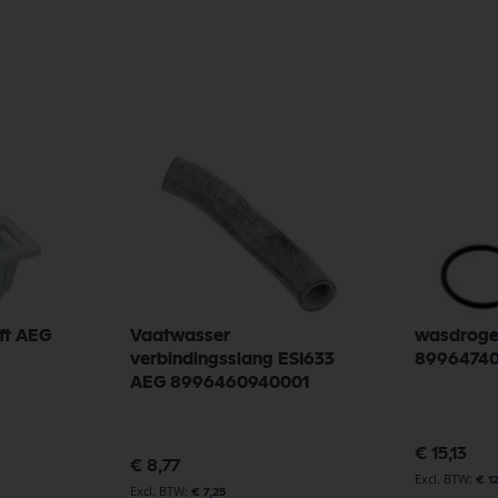
ft AEG
Vaatwasser
wasdroge
verbindingsslang ESI633
8996474
AEG 8996460940001
€ 15,13
€ 8,77
€ 1
€ 7,25