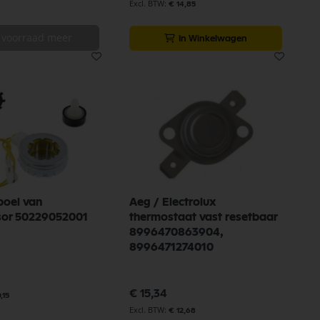
€ 14,85
 voorraad meer
In Winkelwagen
poel van
Aeg / Electrolux
sor 50229052001
thermostaat vast resetbaar
8996470863904,
8996471274010
€ 15,34
,15
€ 12,68