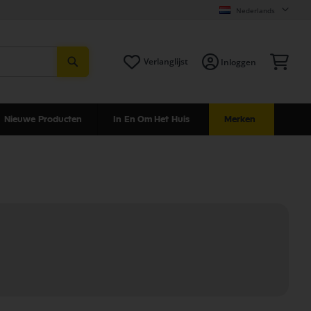
Nederlands
Zoeken
Win
Verlanglijst
Inloggen
Nieuwe Producten
In En Om Het Huis
Merken