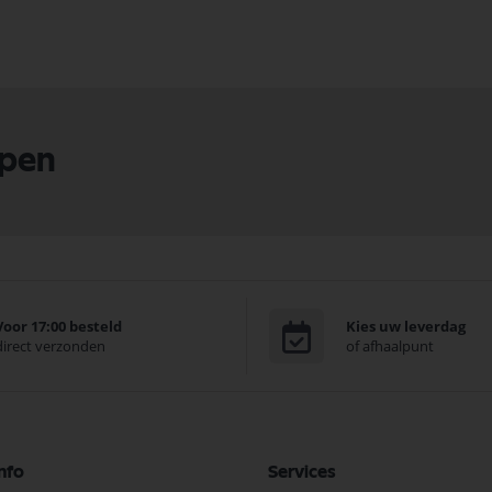
lpen
Voor 17:00 besteld
Kies uw leverdag
direct verzonden
of afhaalpunt
nfo
Services