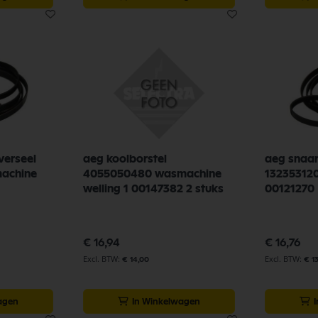
verseel
aeg koolborstel
aeg snaar
achine
4055050480 wasmachine
13235312
welling 1 00147382 2 stuks
00121270
€ 16,94
€ 16,76
€ 14,00
€ 1
agen
In Winkelwagen