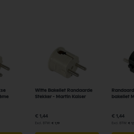
kse
Witte Bakeliet Randaarde
Randaard
rème
Stekker - Martin Kaiser
bakeliet 
€ 1,44
€ 1,44
€ 1,19
€ 1,