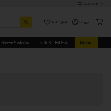
Nederlands
Zoeken
Win
Verlanglijst
Inloggen
Nieuwe Producten
In En Om Het Huis
Merken