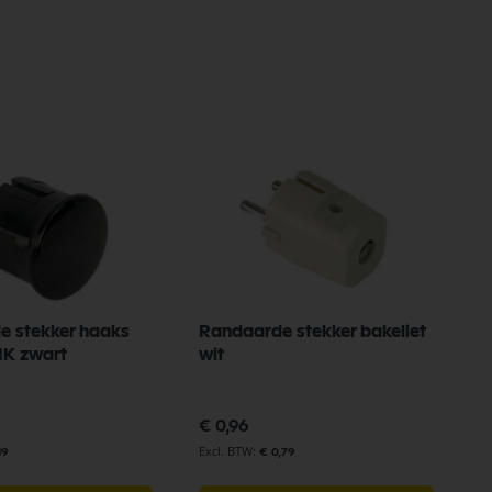
e stekker haaks
Randaarde stekker bakeliet
MK zwart
wit
€ 0,96
19
€ 0,79