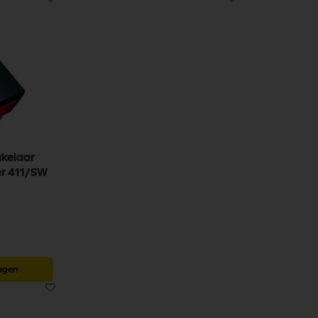
kelaar
er 411/SW
agen