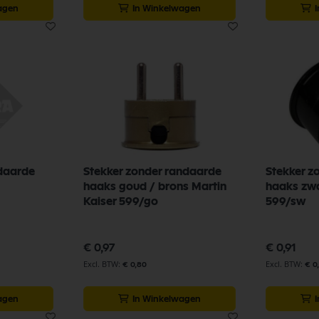
agen
In Winkelwagen
daarde
Stekker zonder randaarde
Stekker z
haaks goud / brons Martin
haaks zwa
Kaiser 599/go
599/sw
€ 0,97
€ 0,91
€ 0,80
€ 0
agen
In Winkelwagen