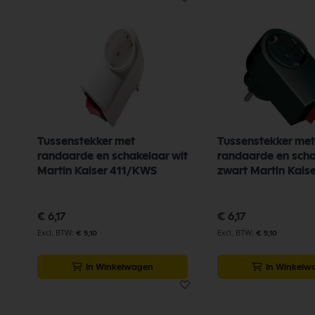
Tussenstekker met
Tussenstekker met
randaarde en schakelaar wit
randaarde en scha
Martin Kaiser 411/KWS
zwart Martin Kais
€ 6,17
€ 6,17
€ 5,10
€ 5,10
In Winkelwagen
In Winkelw