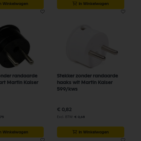
In Winkelwagen
In Winkelwagen
onder randaarde
Stekker zonder randaarde
rt Martin Kaiser
haaks wit Martin Kaiser
599/kws
€ 0,82
,75
€ 0,68
In Winkelwagen
In Winkelwagen