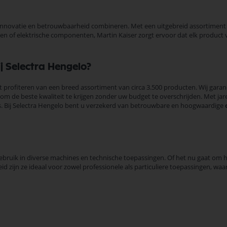
nnovatie en betrouwbaarheid combineren. Met een uitgebreid assortiment a
elen of elektrische componenten, Martin Kaiser zorgt ervoor dat elk produ
 Selectra Hengelo?
t profiteren van een breed assortiment van circa 3.500 producten. Wij garan
 de beste kwaliteit te krijgen zonder uw budget te overschrijden. Met jare
es. Bij Selectra Hengelo bent u verzekerd van betrouwbare en hoogwaardige
n
bruik in diverse machines en technische toepassingen. Of het nu gaat om hu
id zijn ze ideaal voor zowel professionele als particuliere toepassingen, waar