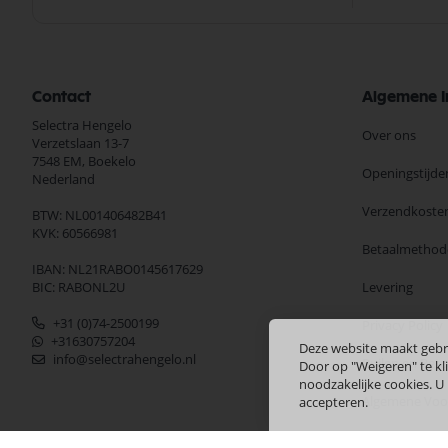
Contact
Algemene I
Selectra Hengelo
Over ons
Verzetslaan 13-7
7548 EM,
Boekelo
Openingstijde
Nederland
Verzendkoste
BTW: NL001406482B41
KVK: 60566981
Betaalmethod
IBAN: NL21RABO0145617629
BIC: RABONL2U
Levering
+31 (0)74-2500199
Privacy Policy
+31630757204
Deze website maakt gebr
info@selectrahengelo.nl
Ruilen en Ret
Door op "Weigeren" te kli
noodzakelijke cookies. U
Algemene Vo
accepteren.
Merken