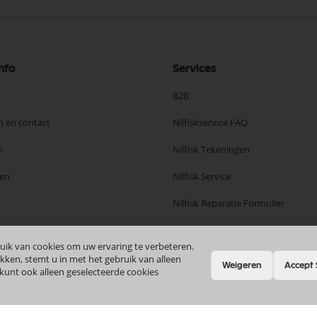
nfo
Services
B2B
n en contact
Nilfiskservice FAQ
n
Nilfisk Tekeningen
en
Nilfisk Service
Nilfisk Reparatie Formulier
uik van cookies om uw ervaring te verbeteren.
ourneren
kken, stemt u in met het gebruik van alleen
Weigeren
Accept 
 kunt ook alleen geselecteerde cookies
orwaarden
(pdf)