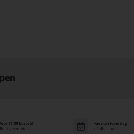
lpen
Voor 17:00 besteld
Kies uw leverdag
direct verzonden
of afhaalpunt