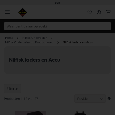
B2B
Wi
Home
Nilfisk Onderdelen
Nilfisk Onderdelen op Productgroep
Nilfisk laders en Accu
Nilfisk laders en Accu
Filteren
Va
Producten
1
-
12
van
27
ho
na
la