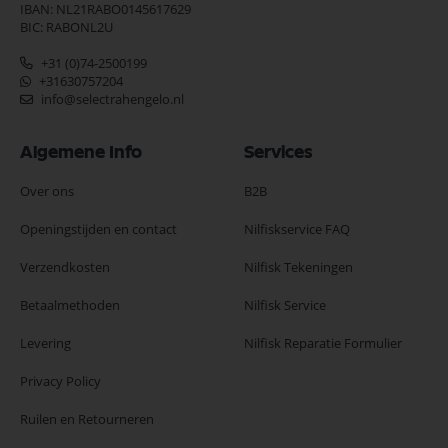
IBAN: NL21RABO0145617629
BIC: RABONL2U
+31 (0)74-2500199
+31630757204
info@selectrahengelo.nl
Algemene Info
Services
Over ons
B2B
Openingstijden en contact
Nilfiskservice FAQ
Verzendkosten
Nilfisk Tekeningen
Betaalmethoden
Nilfisk Service
Levering
Nilfisk Reparatie Formulier
Privacy Policy
Ruilen en Retourneren