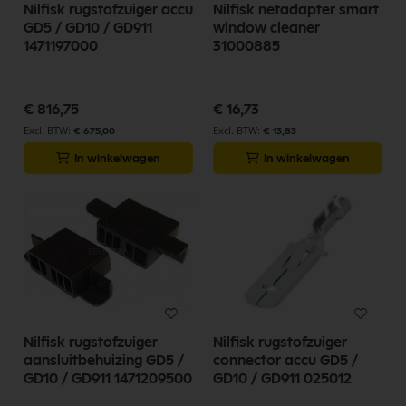
Nilfisk rugstofzuiger accu
Nilfisk netadapter smart
GD5 / GD10 / GD911
window cleaner
1471197000
31000885
€ 816,75
€ 16,73
€ 675,00
€ 13,83
In winkelwagen
In winkelwagen
Nilfisk rugstofzuiger
Nilfisk rugstofzuiger
aansluitbehuizing GD5 /
connector accu GD5 /
GD10 / GD911 1471209500
GD10 / GD911 025012