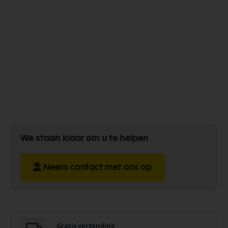
lees
momenteel
pagina
We staan klaar om u te helpen
Neem contact met ons op
Gratis verzending