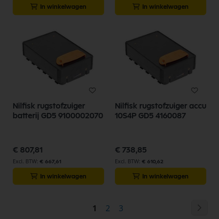
In winkelwagen
In winkelwagen
Nilfisk rugstofzuiger
Nilfisk rugstofzuiger accu
batterij GD5 9100002070
10S4P GD5 4160087
€ 807,81
€ 738,85
€ 667,61
€ 610,62
In winkelwagen
In winkelwagen
Pagina
Pag
Vol
U
Pagina
Pagina
1
2
3