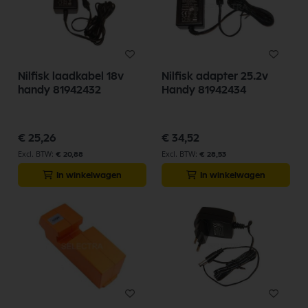
Nilfisk laadkabel 18v
Nilfisk adapter 25.2v
handy 81942432
Handy 81942434
€ 25,26
€ 34,52
€ 20,88
€ 28,53
In winkelwagen
In winkelwagen