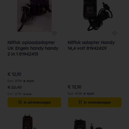
so
Nilfisk oplaadadapter
Nilfisk adapter Handy
UK Engels handy handy
14,4 volt 81942429
2 in 1 81942413
Speciale
€ 12,10
prijs
€ 10,00
€ 12,10
€ 22,40
€ 10,00
€ 18,51
In winkelwagen
In winkelwagen