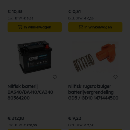
€ 10,43
€ 0,31
€ 8,62
€ 0,26
In winkelwagen
In winkelwagen
Nilfisk batterij
Nilfisk rugstofzuiger
BA340/BA410/CA340
batterijvergrendeling
80564200
GD5 / GD10 1471444500
€ 312,18
€ 9,22
€ 258,00
€ 7,62