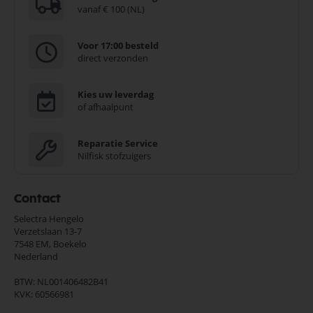
vanaf € 100 (NL)
Voor 17:00 besteld
direct verzonden
Kies uw leverdag
of afhaalpunt
Reparatie Service
Nilfisk stofzuigers
Contact
Selectra Hengelo
Verzetslaan 13-7
7548 EM,
Boekelo
Nederland
BTW: NL001406482B41
KVK: 60566981