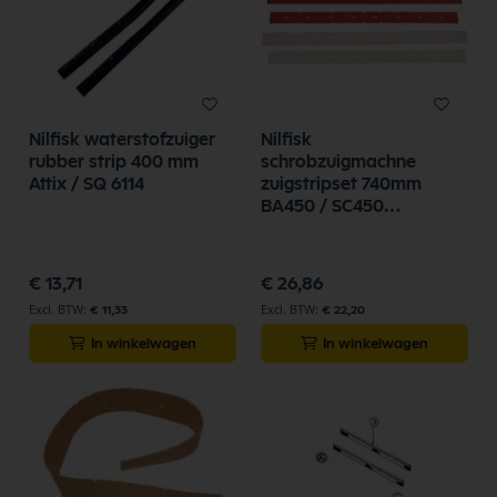
Nilfisk waterstofzuiger
Nilfisk
rubber strip 400 mm
schrobzuigmachne
Attix / SQ 6114
zuigstripset 740mm
BA450 / SC450
9100000279
€ 13,71
€ 26,86
€ 11,33
€ 22,20
In winkelwagen
In winkelwagen