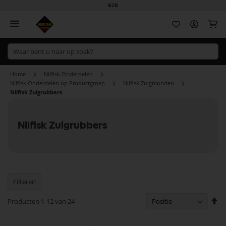
B2B
Wi
Home
Nilfisk Onderdelen
Nilfisk Onderdelen op Productgroep
Nilfisk Zuigmonden
Nilfisk Zuigrubbers
Nilfisk Zuigrubbers
Filteren
Va
Producten
1
-
12
van
24
ho
na