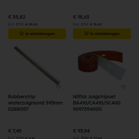
56391342
€ 35,82
€ 18,63
€ 29,60
€ 15,40
In winkelwagen
In winkelwagen
Rubberstrip
Nilfisk zuigstripset
waterzuigmond 395mm
BA410/CA410/SC400
0288057
9097354000
€ 7,45
€ 93,94
€ 6,16
€ 77,64