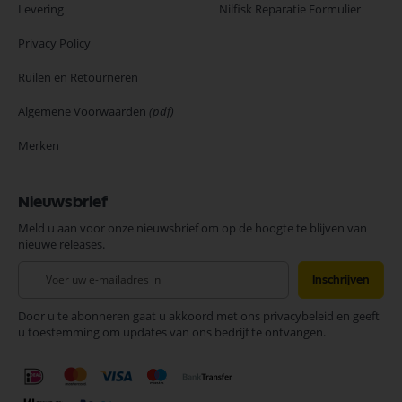
Levering
Nilfisk Reparatie Formulier
Privacy Policy
Ruilen en Retourneren
Algemene Voorwaarden
(pdf)
Merken
Nieuwsbrief
Meld u aan voor onze nieuwsbrief om op de hoogte te blijven van
nieuwe releases.
Abonneer
Inschrijven
u
op
Door u te abonneren gaat u akkoord met ons privacybeleid en geeft
onze
u toestemming om updates van ons bedrijf te ontvangen.
nieuwsbrief