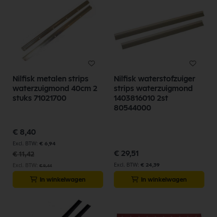
la
so
Nilfisk metalen strips
Nilfisk waterstofzuiger
waterzuigmond 40cm 2
strips waterzuigmond
stuks 71021700
1403816010 2st
80544000
Speciale
€ 8,40
prijs
€ 6,94
€ 29,51
€ 11,42
€ 24,39
€ 9,44
In winkelwagen
In winkelwagen