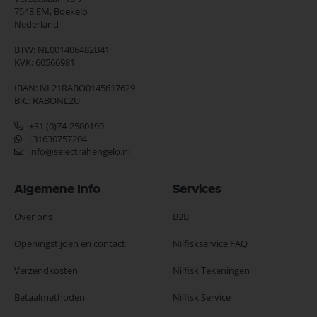
7548 EM,
Boekelo
Nederland
BTW: NL001406482B41
KVK: 60566981
IBAN: NL21RABO0145617629
BIC: RABONL2U
+31 (0)74-2500199
+31630757204
info@selectrahengelo.nl
Algemene Info
Services
Over ons
B2B
Openingstijden en contact
Nilfiskservice FAQ
Verzendkosten
Nilfisk Tekeningen
Betaalmethoden
Nilfisk Service