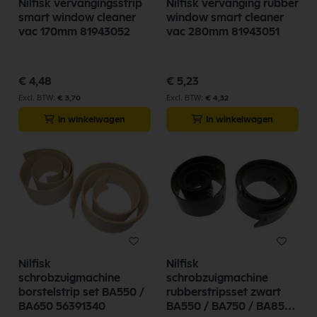
Nilfisk vervangingsstrip
Nilfisk vervanging rubber
smart window cleaner
window smart cleaner
vac 170mm 81943052
vac 280mm 81943051
€ 4,48
€ 5,23
€ 3,70
€ 4,32
In winkelwagen
In winkelwagen
Nilfisk
Nilfisk
schrobzuigmachine
schrobzuigmachine
borstelstrip set BA550 /
rubberstripsset zwart
BA650 56391340
BA550 / BA750 / BA850