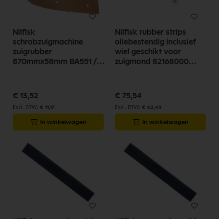
Nilfisk
Nilfisk rubber strips
schrobzuigmachine
oliebestendig inclusief
zuigrubber
wiel geschikt voor
870mmx58mm BA551 /
zuigmond 82168000
BA600 9095629000
22167000
€ 13,52
€ 75,54
€ 11,17
€ 62,43
In winkelwagen
In winkelwagen