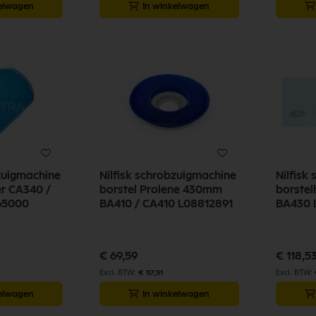
kelwagen
In winkelwagen
bzuigmachine
Nilfisk schrobzuigmachine
Nilfisk
er CA340 /
borstel Prolene 430mm
borstel
65000
BA410 / CA410 L08812891
€ 69,59
€ 118,5
€ 57,51
kelwagen
In winkelwagen