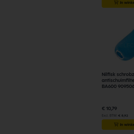
In win
Nilfisk schro
antischuimfilt
BA600 90950
€ 10,79
€ 8,92
In win