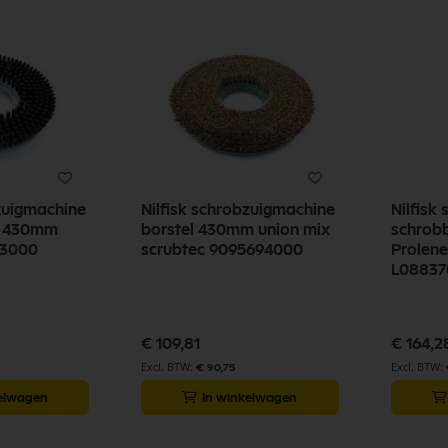
bzuigmachine
Nilfisk schrobzuigmachine
Nilfisk
te 430mm
borstel 430mm union mix
schrobb
93000
scrubtec 9095694000
Prolene
L08837
€ 109,81
€ 164,2
€ 90,75
kelwagen
In winkelwagen