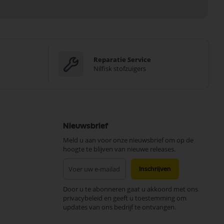
Reparatie Service
Nilfisk stofzuigers
Nieuwsbrief
Meld u aan voor onze nieuwsbrief om op de
hoogte te blijven van nieuwe releases.
Abonneer
Inschrijven
u
op
Door u te abonneren gaat u akkoord met ons
onze
privacybeleid en geeft u toestemming om
nieuwsbrief
updates van ons bedrijf te ontvangen.