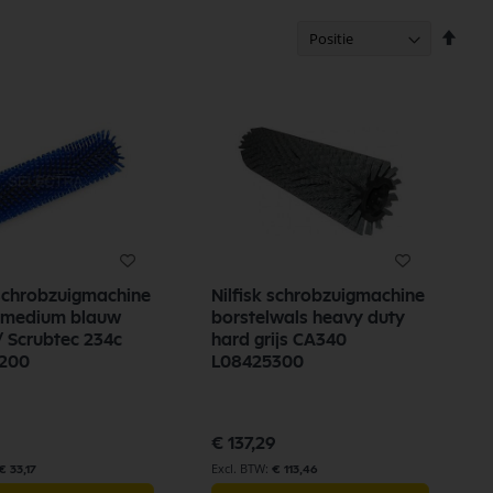
Van
hoog
naar
laag
sorte
 schrobzuigmachine
Nilfisk schrobzuigmachine
l medium blauw
borstelwals heavy duty
 Scrubtec 234c
hard grijs CA340
200
L08425300
€ 137,29
€ 33,17
€ 113,46