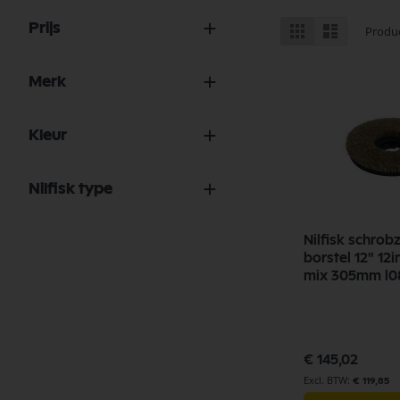
Tonen
Prijs
Foto-
Lijst
Produ
tabel
als
Merk
Kleur
Nilfisk type
Nilfisk schro
borstel 12" 12i
mix 305mm l0
€ 145,02
€ 119,85