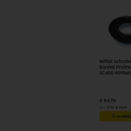
Nilfisk schro
borstel Proli
SC400 90956
€ 84,70
€ 70,00
In win