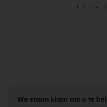
Pagina
U lees momente
Pagina
Pagina
Pagin
1
2
3
4
We staan klaar om u te he