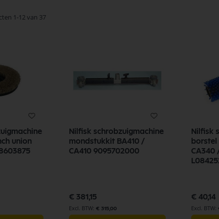
cten
1
-
12
van
37
bzuigmachine
Nilfisk schrobzuigmachine
Nilfisk
nch union
mondstukkit BA410 /
borste
8603875
CA410 9095702000
CA340 /
L08425
€ 381,15
€ 40,14
€ 315,00