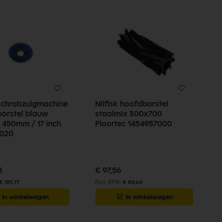
 schrobzuigmachine
Nilfisk hoofdborstel
orstel blauw
staalmix 300x700
 450mm / 17 inch
Floortec 1454957000
020
8
€ 97,56
€ 135,77
€ 80,63
In winkelwagen
In winkelwagen