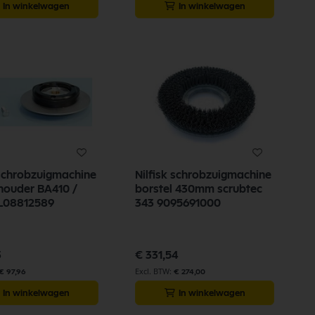
In winkelwagen
In winkelwagen
 schrobzuigmachine
Nilfisk schrobzuigmachine
houder BA410 /
borstel 430mm scrubtec
BA430 L08812589
343 9095691000
3
€ 331,54
€ 97,96
€ 274,00
In winkelwagen
In winkelwagen