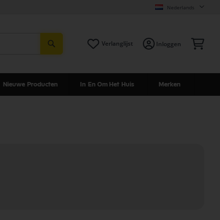
Nederlands
Zoeken
Win
Verlanglijst
Inloggen
Nieuwe Producten
In En Om Het Huis
Merken