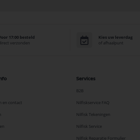
Voor 17:00 besteld
Kies uw leverdag
direct verzonden
of afhaalpunt
nfo
Services
B2B
n en contact
Nilfiskservice FAQ
n
Nilfisk Tekeningen
en
Nilfisk Service
Nilfisk Reparatie Formulier