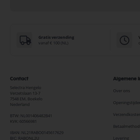
Gratis verzending
vanaf € 100 (NL)
Contact
Algemene I
Selectra Hengelo
Over ons
Verzetslaan 13-7
7548 EM,
Boekelo
Openingstijde
Nederland
Verzendkoste
BTW: NL001406482B41
KVK: 60566981
Betaalmethod
IBAN: NL21RABO0145617629
BIC: RABONL2U
Levering