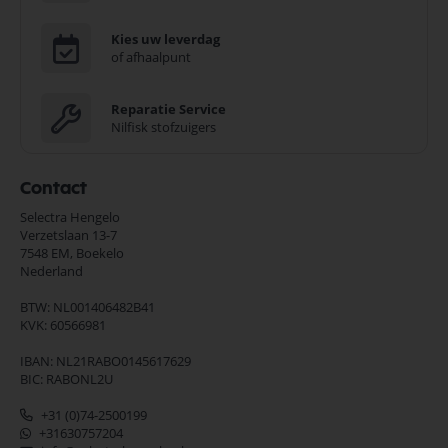
Kies uw leverdag
of afhaalpunt
Reparatie Service
Nilfisk stofzuigers
Contact
Selectra Hengelo
Verzetslaan 13-7
7548 EM,
Boekelo
Nederland
BTW: NL001406482B41
KVK: 60566981
IBAN: NL21RABO0145617629
BIC: RABONL2U
+31 (0)74-2500199
+31630757204