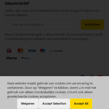
Nieuwsbrief
Meld u aan voor onze nieuwsbrief om op de hoogte te blijven van
nieuwe releases.
Abonneer
Inschrijven
u
op
Door u te abonneren gaat u akkoord met ons privacybeleid en geeft
onze
u toestemming om updates van ons bedrijf te ontvangen.
nieuwsbrief
Neem contact met ons op
Deze website maakt gebruik van cookies om uw ervaring te
verbeteren. Door op "Weigeren" te klikken, stemt u in met het
gebruik van alleen noodzakelijke cookies. U kunt ook alleen
geselecteerde cookies accepteren.
Weigeren
Accept Selection
Accept All