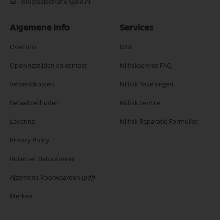
info@selectrahengelo.nl
Algemene Info
Services
Over ons
B2B
Openingstijden en contact
Nilfiskservice FAQ
Verzendkosten
Nilfisk Tekeningen
Betaalmethoden
Nilfisk Service
Levering
Nilfisk Reparatie Formulier
Privacy Policy
Ruilen en Retourneren
Algemene Voorwaarden
(pdf)
Merken