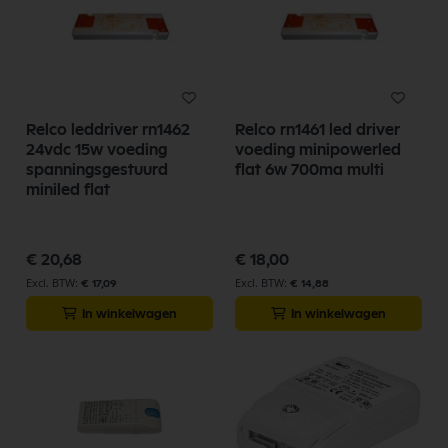
Relco leddriver rn1462
Relco rn1461 led driver
24vdc 15w voeding
voeding minipowerled
spanningsgestuurd
flat 6w 700ma multi
miniled flat
€ 20,68
€ 18,00
€ 17,09
€ 14,88
In winkelwagen
In winkelwagen