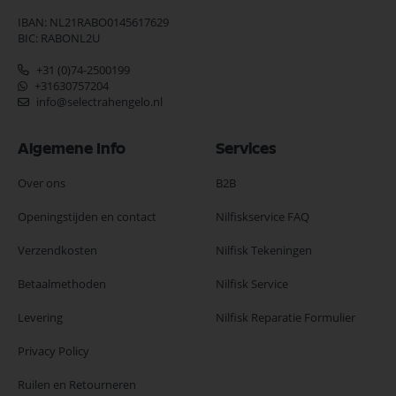
IBAN: NL21RABO0145617629
BIC: RABONL2U
+31 (0)74-2500199
+31630757204
info@selectrahengelo.nl
Algemene Info
Services
Over ons
B2B
Openingstijden en contact
Nilfiskservice FAQ
Verzendkosten
Nilfisk Tekeningen
Betaalmethoden
Nilfisk Service
Levering
Nilfisk Reparatie Formulier
Privacy Policy
Ruilen en Retourneren