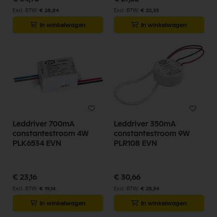
€ 28,84
€ 22,33
In winkelwagen
In winkelwagen
Leddriver 700mA
Leddriver 350mA
constantestroom 4W
constantestroom 9W
PLK6534 EVN
PLR108 EVN
€ 23,16
€ 30,66
€ 19,14
€ 25,34
In winkelwagen
In winkelwagen