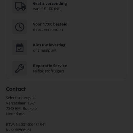
Gratis verzending
vanaf € 100 (NL)
Voor 17:00 besteld
direct verzonden
Kies uw leverdag
of afhaalpunt
Reparatie Service
Nilfisk stofzuigers
Contact
Selectra Hengelo
Verzetslaan 13-7
7548 EM,
Boekelo
Nederland
BTW: NL001406482B41
KVK: 60566981