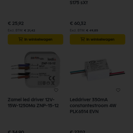
S175 sXt
€ 25,92
€ 60,32
€ 21,42
€ 49,85
In winkelwagen
In winkelwagen
Zamel led driver 12V-
Leddriver 350mA
15W-1250Ma ZNP-15-12
constantestroom 4W
PLK6514 EVN
€ 34,90
€ 27,02