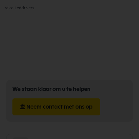
momenteel
relco Leddrivers
pagina
We staan klaar om u te helpen
Neem contact met ons op