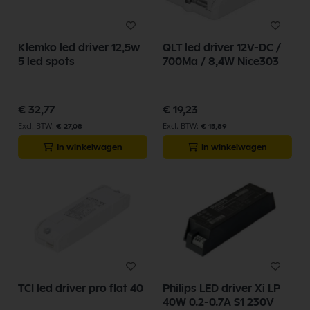
Klemko led driver 12,5w
QLT led driver 12V-DC /
5 led spots
700Ma / 8,4W Nice303
€ 32,77
€ 19,23
€ 27,08
€ 15,89
In winkelwagen
In winkelwagen
TCI led driver pro flat 40
Philips LED driver Xi LP
40W 0.2-0.7A S1 230V