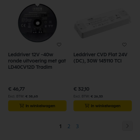
Leddriver 12V -40w
Leddriver CVD Flat 24V
ronde uitvoering met gat
(DC), 30W 145110 TCI
LD40CV12D Tradim
€ 46,77
€ 32,10
€ 38,65
€ 26,53
In winkelwagen
In winkelwagen
Pagina
Pag
Vol
U
Pagina
Pagina
1
2
3
lees