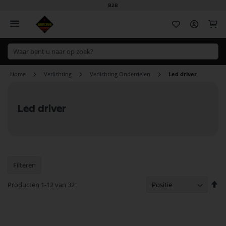
B2B
Wi
Home
Verlichting
Verlichting Onderdelen
Led driver
Led driver
Filteren
Va
Producten
1
-
12
van
32
ho
na
la
so