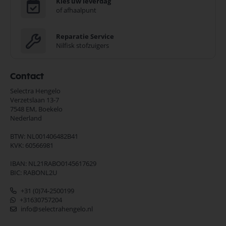
Kies uw leverdag
of afhaalpunt
Reparatie Service
Nilfisk stofzuigers
Contact
Selectra Hengelo
Verzetslaan 13-7
7548 EM,
Boekelo
Nederland
BTW: NL001406482B41
KVK: 60566981
IBAN: NL21RABO0145617629
BIC: RABONL2U
+31 (0)74-2500199
+31630757204
info@selectrahengelo.nl