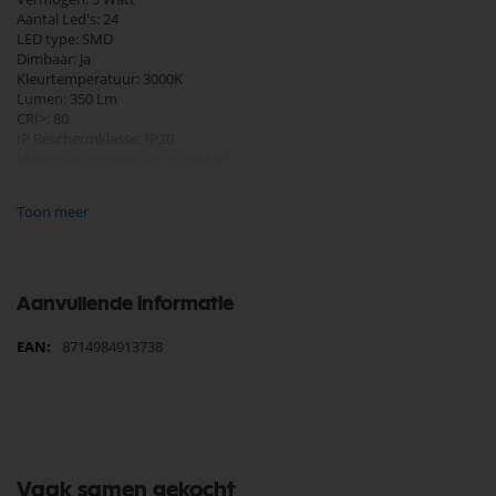
Aantal Led's: 24
LED type: SMD
Dimbaar: Ja
Kleurtemperatuur: 3000K
Lumen: 350 Lm
CRI>: 80
IP Beschermklasse: IP20
Maximaal koppelbaar: 10 meter
Lengte: 30 cm
Breedte: 30 mm
Toon meer
Hoogte: 10 mm
Aansluiting: DC Plug
Draadlengte: 100 cm
Behuizing: Aluminium + PC
Aanvullende informatie
Artikelnummer van de voeding: 4379320
Meer
8714984913738
informatie
Vaak samen gekocht