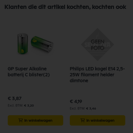
Klanten die dit artikel kochten, kochten ook
GP Super Alkaline
Philips LED kogel E14 2,5-
G
batterij C blister(2)
25W filament helder
dimtone
€ 3,87
€ 4,19
€ 3,20
€ 3,46
In winkelwagen
In winkelwagen