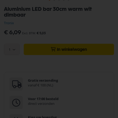
Ga
Aluminium LED bar 30cm warm wit
naar
dimbaar
het
begin
Tronix
van
de
€ 6,09
€ 5,03
afbeeldingen-
gallerij
1
In winkelwagen
Gratis verzending
vanaf € 100 (NL)
Voor 17:00 besteld
direct verzonden
Kies uw leverdag