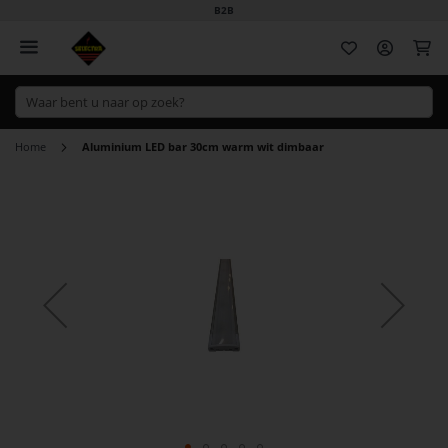
B2B
Wi
Home
Aluminium LED bar 30cm warm wit dimbaar
Ga
naar
het
einde
van
de
afbeeldingen-
gallerij