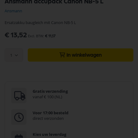
Ansmann accupack Canon NB-5 L
naar
het
Ansmann
begin
van
Ersatzakku baugleich mit Canon NB-5 L
de
afbeeldingen-
€ 13,52
gallerij
€ 11,17
1
In winkelwagen
Gratis verzending
vanaf € 100 (NL)
Voor 17:00 besteld
direct verzonden
Kies uw leverdag