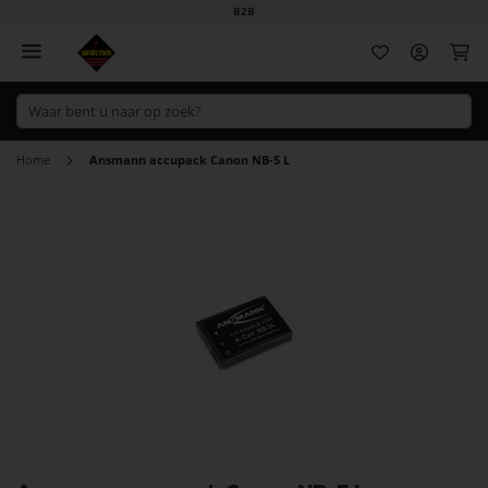
B2B
Wi
Home
Ansmann accupack Canon NB-5 L
Ga
naar
het
einde
van
de
afbeeldingen-
gallerij
Ga