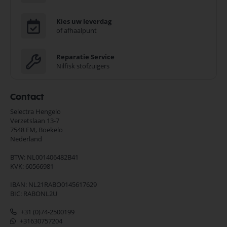
Kies uw leverdag
of afhaalpunt
Reparatie Service
Nilfisk stofzuigers
Contact
Selectra Hengelo
Verzetslaan 13-7
7548 EM,
Boekelo
Nederland
BTW: NL001406482B41
KVK: 60566981
IBAN: NL21RABO0145617629
BIC: RABONL2U
+31 (0)74-2500199
+31630757204