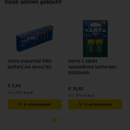
Vaak samen gekocht
Varta Industrial PRO
Varta C NiMH
batterij AA doos(10)
oplaadbare batterijen
3000mAh
€ 3,94
€ 10,43
€ 3,26
€ 8,62
In winkelwagen
In winkelwagen