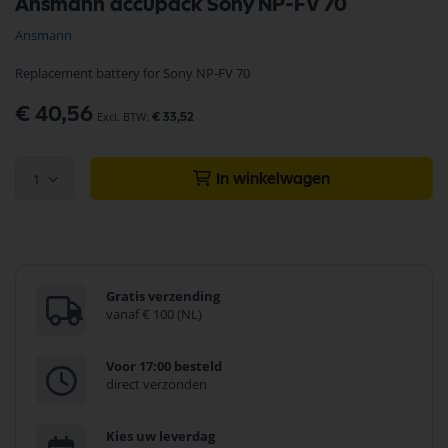
Ansmann accupack Sony NP-FV 70
naar
het
Ansmann
begin
van
Replacement battery for Sony NP-FV 70
de
afbeeldingen-
€ 40,56
gallerij
€ 33,52
1
In winkelwagen
Gratis verzending
vanaf € 100 (NL)
Voor 17:00 besteld
direct verzonden
Kies uw leverdag