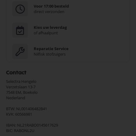
Voor 17:00 besteld
direct verzonden
Kies uw leverdag
of afhaalpunt
Reparatie Service
Nilfisk stofzuigers
Contact
Selectra Hengelo
Verzetslaan 13-7
7548 EM,
Boekelo
Nederland
BTW: NL001406482B41
KVK: 60566981
IBAN: NL21RABO0145617629
BIC: RABONL2U