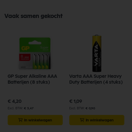
Je vindt dit product in;
Batterijen
Camera Accupack
Vaak samen gekocht
In en om het huis
Ansmann Onderdelen
Koop nu de Ansmann accupack Sony NP-FV
70 van het merk Ansmann. Ansmann
Onderdelen biedt hoogwaardige
oplossingen voor diverse toepassingen. Bij
Selectra Hengelo vindt u een uitgebreid
assortiment, scherpe prijzen, en snelle
GP Super Alkaline AAA
Varta AAA Super Heavy
levering. Ontdek de kwaliteit en
Batterijen (8 stuks)
Duty Batterijen (4 stuks)
betrouwbaarheid van Ansmann
Onderdelen vandaag nog en bestel
eenvoudig online.
€ 4,20
€ 1,09
€ 3,47
€ 0,90
Bekijk meer Ansmann Onderdelen
In winkelwagen
In winkelwagen