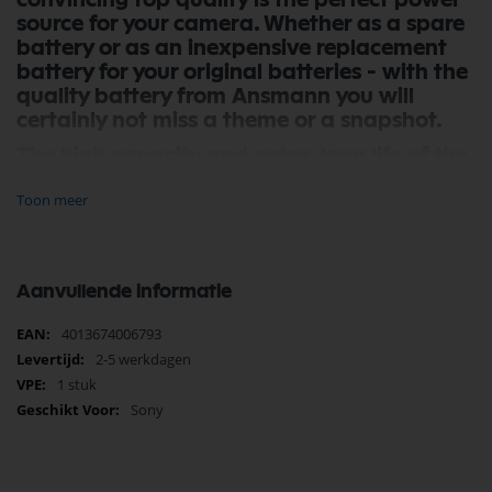
convincing top quality is the perfect power
source for your camera. Whether as a spare
battery or as an inexpensive replacement
battery for your original batteries - with the
quality battery from Ansmann you will
certainly not miss a theme or a snapshot.
The high capacity and extra-long life of the
Ansmann batteries will allow you to enjoy
Toon meer
energy-intensive technology for a long time.
The integrated protection circuit provides
comprehensive protection against overload,
overvoltage and short-circuits. In addition
Aanvullende informatie
to the excellent price-performance ratio,
the battery also impresses with its fitting
Meer
4013674006793
accuracy.
informatie
2-5 werkdagen
Of course, the battery pack can be charged
1 stuk
with any conventional and with the original
Sony
battery charger.