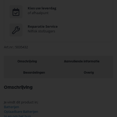
Kies uw leverdag
of afhaalpunt
Reparatie Service
Nilfisk stofzuigers
Art.nr.
5035432
Omschrijving
Aanvullende informatie
Beoordelingen
Overig
Omschrijving
Je vindt dit product in;
Batterijen
Oplaadbare Batterijen
In en om het huis