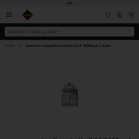
B2B
Wi
Home
ansmann oplaadbare batterij AA 2400mah 2 stuks
Ga
naar
het
einde
van
de
afbeeldingen-
gallerij
Ga