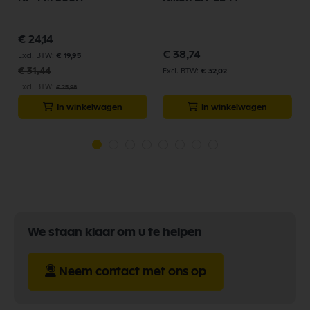
Speciale
€ 24,14
prijs
€ 38,74
€ 19,95
€ 31,44
€ 32,02
€ 25,98
In winkelwagen
In winkelwagen
We staan klaar om u te helpen
Neem contact met ons op