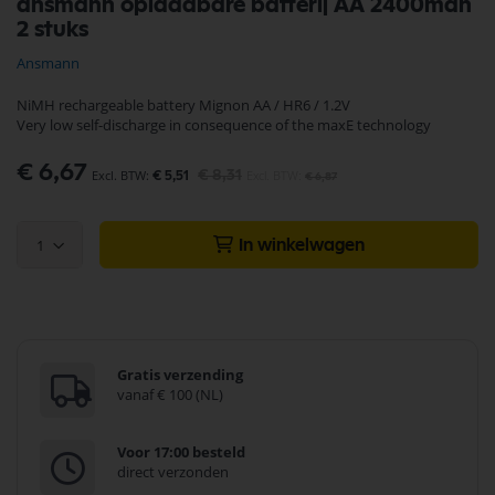
ansmann oplaadbare batterij AA 2400mah
naar
2 stuks
het
begin
Ansmann
van
de
NiMH rechargeable battery Mignon AA / HR6 / 1.2V
afbeeldingen-
Very low self-discharge in consequence of the maxE technology
gallerij
Speciale
€ 6,67
€ 8,31
€ 5,51
€ 6,87
prijs
1
In winkelwagen
Gratis verzending
vanaf € 100 (NL)
Voor 17:00 besteld
direct verzonden