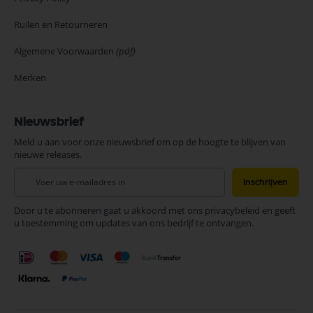
Ruilen en Retourneren
Algemene Voorwaarden
(pdf)
Merken
Nieuwsbrief
Meld u aan voor onze nieuwsbrief om op de hoogte te blijven van
nieuwe releases.
Abonneer
Inschrijven
u
op
Door u te abonneren gaat u akkoord met ons privacybeleid en geeft
onze
u toestemming om updates van ons bedrijf te ontvangen.
nieuwsbrief