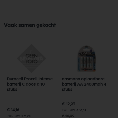
Vaak samen gekocht
Duracell Procell Intense
ansmann oplaadbare
batterij C doos a 10
batterij AA 2400mah 4
stuks
stuks
Speciale
€ 12,93
prijs
€ 14,16
€ 10,69
€ 16,09
€ 11,70