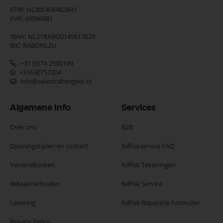
BTW: NL001406482B41
KVK: 60566981
IBAN: NL21RABO0145617629
BIC: RABONL2U
+31 (0)74-2500199
+31630757204
info@selectrahengelo.nl
Algemene Info
Services
Over ons
B2B
Openingstijden en contact
Nilfiskservice FAQ
Verzendkosten
Nilfisk Tekeningen
Betaalmethoden
Nilfisk Service
Levering
Nilfisk Reparatie Formulier
Privacy Policy