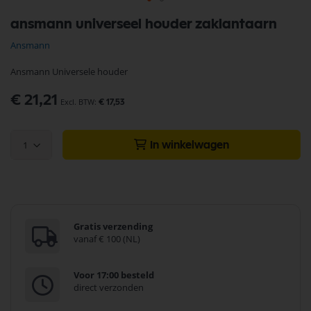
Ga
ansmann universeel houder zaklantaarn
naar
het
Ansmann
begin
van
Ansmann Universele houder
de
afbeeldingen-
€ 21,21
gallerij
€ 17,53
1
In winkelwagen
Gratis verzending
vanaf € 100 (NL)
Voor 17:00 besteld
direct verzonden