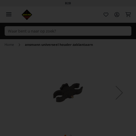
B2B
Wi
Home
ansmann universeel houder zaklantaarn
Ga
naar
het
einde
van
de
afbeeldingen-
gallerij