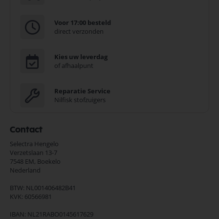
Voor 17:00 besteld
direct verzonden
Kies uw leverdag
of afhaalpunt
Reparatie Service
Nilfisk stofzuigers
Contact
Selectra Hengelo
Verzetslaan 13-7
7548 EM,
Boekelo
Nederland
BTW: NL001406482B41
KVK: 60566981
IBAN: NL21RABO0145617629