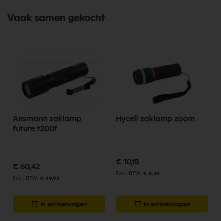
Vaak samen gekocht
Ansmann zaklamp
Hycell zaklamp zoom
H
future t200f
€ 10,15
€ 60,42
€ 8,39
€ 49,93
In winkelwagen
In winkelwagen