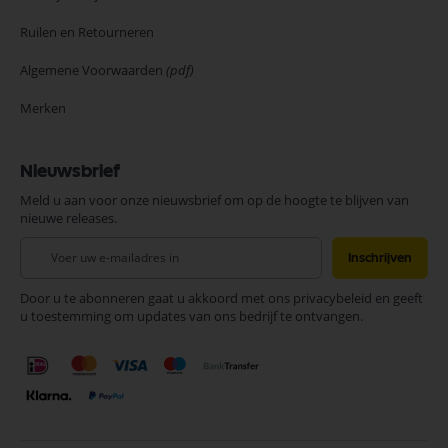
Ruilen en Retourneren
Algemene Voorwaarden
(pdf)
Merken
Nieuwsbrief
Meld u aan voor onze nieuwsbrief om op de hoogte te blijven van
nieuwe releases.
Abonneer
Inschrijven
u
op
Door u te abonneren gaat u akkoord met ons privacybeleid en geeft
onze
u toestemming om updates van ons bedrijf te ontvangen.
nieuwsbrief