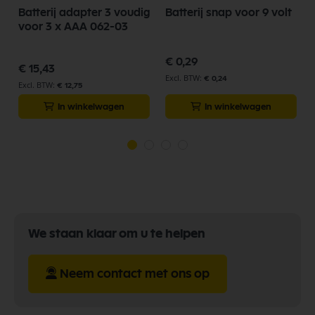
g
Batterij adapter 3 voudig
Batterij snap voor 9 volt
voor 3 x AAA 062-03
€ 0,29
€ 15,43
€ 0,24
€ 12,75
In winkelwagen
In winkelwagen
We staan klaar om u te helpen
Neem contact met ons op