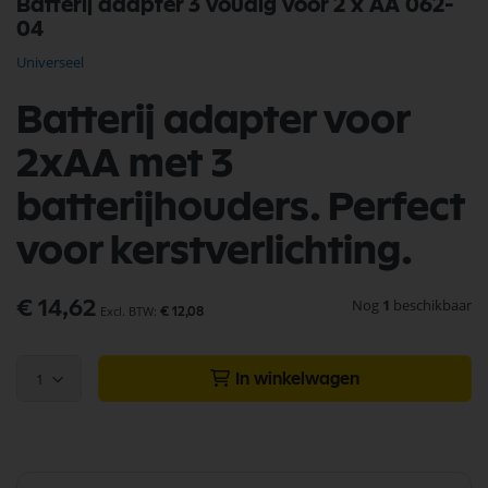
Batterij adapter 3 voudig voor 2 x AA 062-
naar
04
het
begin
Universeel
van
de
afbeeldingen-
Batterij adapter voor
gallerij
2xAA met 3
batterijhouders. Perfect
voor kerstverlichting.
Nog
1
beschikbaar
€ 14,62
€ 12,08
1
In winkelwagen