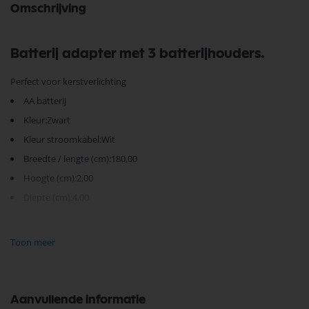
Omschrijving
Batterij adapter met 3 batterijhouders.
Perfect voor kerstverlichting
AA batterij
Kleur:Zwart
Kleur stroomkabel:Wit
Breedte / lengte (cm):180,00
Hoogte (cm):2,00
Diepte (cm):4,00
Toepassingsgebied:Binnen
Schakelaar:Nee Totaal effect (W):3,00
Toon meer
Transformator:3V DC 500mA IP20 eurostekker
Spanning:3V gelijkstroom
Stroomkabel Lengte (cm):180
Aanvullende informatie