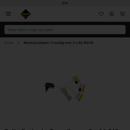
B2B
Wi
Home
Batterij adapter 3 voudig voor 2 x AA 062-04
Ga
naar
het
einde
van
de
afbeeldingen-
gallerij
Ga