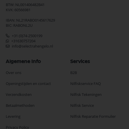
BTW: NL001406482B41
KVK: 60566981
IBAN: NL21RABO0145617629
BIC: RABONL2U
+31 (0)74-2500199
+31630757204
info@selectrahengelo.nl
Algemene Info
Services
Over ons
B2B
Openingstijden en contact
Nilfiskservice FAQ
Verzendkosten
Nilfisk Tekeningen
Betaalmethoden
Nilfisk Service
Levering
Nilfisk Reparatie Formulier
Privacy Policy