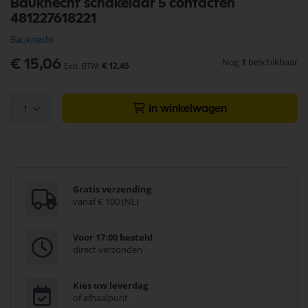
Bauknecht schakelaar 5 contacten
naar
481227618221
het
begin
Bauknecht
van
de
Nog
1
beschikbaar
€ 15,06
€ 12,45
afbeeldingen-
gallerij
1
In winkelwagen
Gratis verzending
vanaf € 100 (NL)
Voor 17:00 besteld
direct verzonden
Kies uw leverdag
of afhaalpunt