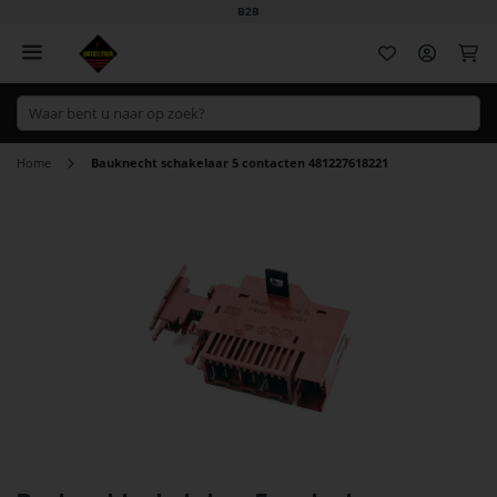
B2B
Wi
Home
Bauknecht schakelaar 5 contacten 481227618221
Ga
naar
het
einde
van
de
afbeeldingen-
gallerij
Ga