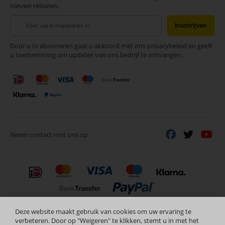
nieuwe releases.
Abonneer
Inschrijven
u
op
Door u te abonneren gaat u akkoord met ons privacybeleid en geeft
onze
u toestemming om updates van ons bedrijf te ontvangen.
nieuwsbrief
Neem contact met ons op
Deze website maakt gebruik van cookies om uw ervaring te
Nederlands
Copyright © 2024 Selectra Hengelo
verbeteren. Door op "Weigeren" te klikken, stemt u in met het