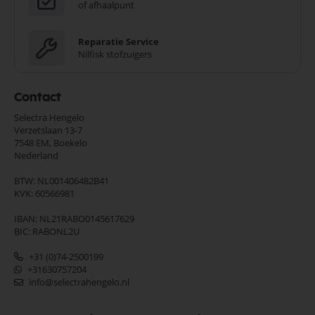
of afhaalpunt
Reparatie Service
Nilfisk stofzuigers
Contact
Selectra Hengelo
Verzetslaan 13-7
7548 EM,
Boekelo
Nederland
BTW: NL001406482B41
KVK: 60566981
IBAN: NL21RABO0145617629
BIC: RABONL2U
+31 (0)74-2500199
+31630757204
info@selectrahengelo.nl