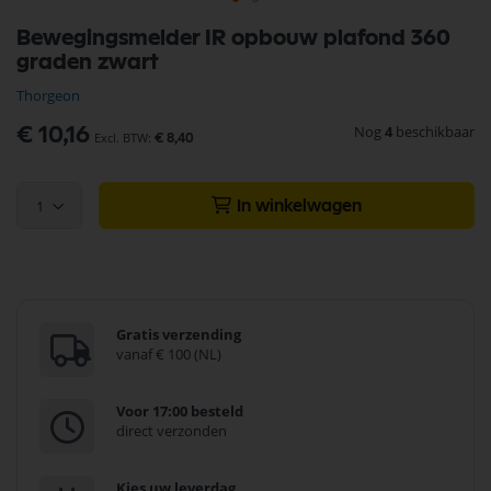
Ga
Bewegingsmelder IR opbouw plafond 360
naar
graden zwart
het
begin
Thorgeon
van
de
Nog
4
beschikbaar
€ 10,16
€ 8,40
afbeeldingen-
gallerij
1
In winkelwagen
Gratis verzending
vanaf € 100 (NL)
Voor 17:00 besteld
direct verzonden
Kies uw leverdag