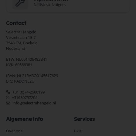
Nilfisk stofzuigers
Contact
Selectra Hengelo
Verzetslaan 13-7
7548 EM,
Boekelo
Nederland
BTW: NL001406482B41
KVK: 60566981
IBAN: NL21RABO0145617629
BIC: RABONL2U
+31 (0)74-2500199
+31630757204
info@selectrahengelo.nl
Algemene Info
Services
Over ons
B2B