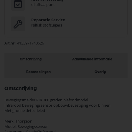
of afhaalpunt
Reparatie Service
Nilfisk stofzuigers
Art.nr.
4133971740626
Omschrijving
Aanvullende informatie
Beoordelingen
Overig
Omschrijving
Bewegingsmelder PIR 360 graden plafondmodel
Infrarood bewegingssensor opbouwbevestiging voor binnen
Met groene detectieled
Merk: Thorgeon
Model: Bewegingssensor
Sensortype: Passief infrarood