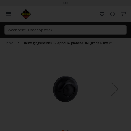
B2B
Wi
Home
Bewegingsmelder IR opbouw plafond 360 graden zwart
Ga
naar
het
einde
van
de
afbeeldingen-
gallerij