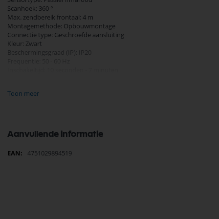
Scanhoek: 360 °
Max. zendbereik frontaal: 4 m
Montagemethode: Opbouwmontage
Connectie type: Geschroefde aansluiting
Kleur: Zwart
Beschermingsgraad (IP): IP20
Frequentie: 50 - 60 Hz
Inschakeltijd: 10 seconden - 7 minuten
Maximaal wattage: 300 W (LED) - 1200W (gloeilamp/halogeen)
Breedte: 115 mm
Toon meer
Lengte: 115 mm
Diepte: 54 mm
Nominale spanning: 220 - 240
Aanvullende informatie
Meer
4751029894519
informatie