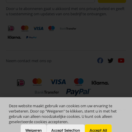
op
Door u te abonneren gaat u akkoord met ons privacybeleid en geeft
onze
u toestemming om updates van ons bedrijf te ontvangen.
nieuwsbrief
Neem contact met ons op
Deze website maakt gebruik van cookies om uw ervaring te
Nederlands
Copyright © 2024 Selectra Hengelo
verbeteren. Door op "Weigeren" te klikken, stemt u in met het
gebruik van alleen noodzakelijke cookies. U kunt ook alleen
geselecteerde cookies accepteren.
Weigeren
Accept Selection
Accept All