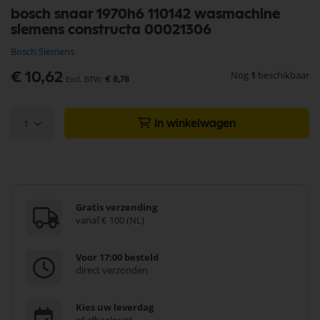
Ga
bosch snaar 1970h6 110142 wasmachine
naar
siemens constructa 00021306
het
begin
Bosch Siemens
van
de
Nog
1
beschikbaar
€ 10,62
€ 8,78
afbeeldingen-
gallerij
1
In winkelwagen
Gratis verzending
vanaf € 100 (NL)
Voor 17:00 besteld
direct verzonden
Kies uw leverdag