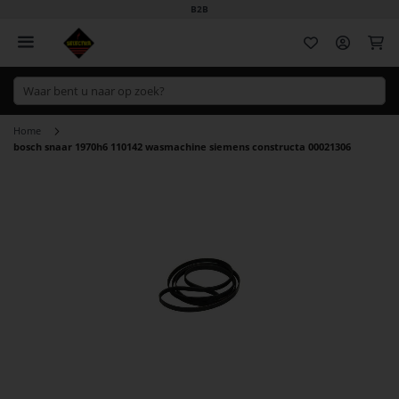
B2B
Wi
Home
bosch snaar 1970h6 110142 wasmachine siemens constructa 00021306
Ga
naar
het
einde
van
de
afbeeldingen-
gallerij