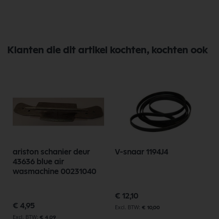
Klanten die dit artikel kochten, kochten ook
ariston schanier deur
V-snaar 1194J4
43636 blue air
wasmachine 00231040
€ 12,10
€ 4,95
€ 10,00
€ 4,09