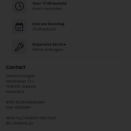
Voor 17:00 besteld
direct verzonden
Kies uw leverdag
of afhaalpunt
Reparatie Service
Nilfisk stofzuigers
Contact
Selectra Hengelo
Verzetslaan 13-7
7548 EM,
Boekelo
Nederland
BTW: NL001406482B41
KVK: 60566981
IBAN: NL21RABO0145617629
BIC: RABONL2U