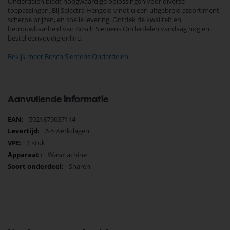
Onderdelen biedt hoogwaardige oplossingen voor diverse
toepassingen. Bij Selectra Hengelo vindt u een uitgebreid assortiment,
scherpe prijzen, en snelle levering. Ontdek de kwaliteit en
betrouwbaarheid van Bosch Siemens Onderdelen vandaag nog en
bestel eenvoudig online.
Bekijk meer Bosch Siemens Onderdelen
Aanvullende informatie
Meer
5021879037114
informatie
2-5 werkdagen
1 stuk
Wasmachine
Snaren