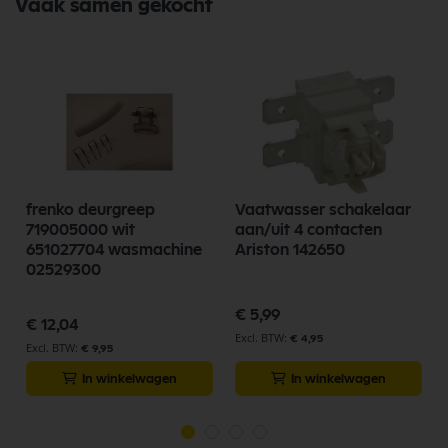
Vaak samen gekocht
frenko deurgreep
Vaatwasser schakelaar
719005000 wit
aan/uit 4 contacten
651027704 wasmachine
Ariston 142650
02529300
€ 5,99
€ 12,04
€ 4,95
€ 9,95
In winkelwagen
In winkelwagen