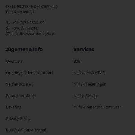
IBAN: NL21RABO0145617629
BIC: RABONL2U
+31 (0)74-2500199
+31630757204
info@selectrahengelo.nl
Algemene Info
Services
Over ons
B2B
Openingstijden en contact
Nilfiskservice FAQ
Verzendkosten
Nilfisk Tekeningen
Betaalmethoden
Nilfisk Service
Levering
Nilfisk Reparatie Formulier
Privacy Policy
Ruilen en Retourneren