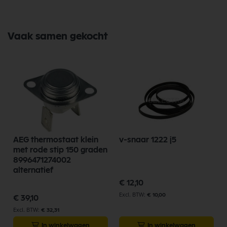
Vaak samen gekocht
AEG thermostaat klein
v-snaar 1222 j5
met rode stip 150 graden
8996471274002
alternatief
€ 12,10
€ 10,00
€ 39,10
€ 32,31
In winkelwagen
In winkelwagen