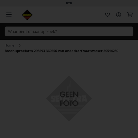
B2B
Wi
Home
Bosch sproeiarm 298593 369656 van onderkorf vaatwasser 30514280
Ga
naar
het
einde
van
de
afbeeldingen-
gallerij