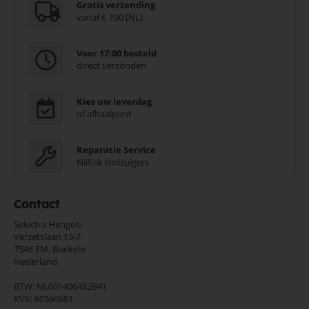
Gratis verzending
vanaf € 100 (NL)
Voor 17:00 besteld
direct verzonden
Kies uw leverdag
of afhaalpunt
Reparatie Service
Nilfisk stofzuigers
Contact
Selectra Hengelo
Verzetslaan 13-7
7548 EM,
Boekelo
Nederland
BTW: NL001406482B41
KVK: 60566981