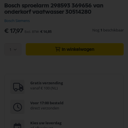
Ga
Bosch sproeiarm 298593 369656 van
naar
onderkorf vaatwasser 30514280
het
begin
Bosch Siemens
van
de
Nog
1
beschikbaar
€ 17,97
€ 14,85
afbeeldingen-
gallerij
1
In winkelwagen
Gratis verzending
vanaf € 100 (NL)
Voor 17:00 besteld
direct verzonden
Kies uw leverdag