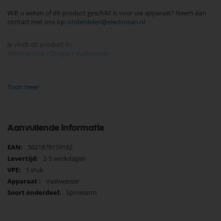
Wilt u weten of dit product geschikt is voor uw apparaat? Neem dan
contact met ons op:
onderdelen@electrosan.nl
Je vindt dit product in;
Wasmachine / Droger / Vaatwasser
Bosch Siemens Onderdelen
Koop nu de Bosch sproeiarm 298593 369656 van onderkorf
Toon meer
vaatwasser 30514280 van het merk Bosch Siemens. Bosch Siemens
Onderdelen biedt hoogwaardige oplossingen voor diverse
toepassingen. Bij Selectra Hengelo vindt u een uitgebreid assortiment,
scherpe prijzen, en snelle levering. Ontdek de kwaliteit en
betrouwbaarheid van Bosch Siemens Onderdelen vandaag nog en
Aanvullende informatie
bestel eenvoudig online.
Meer
5021879159182
Bekijk meer Bosch Siemens Onderdelen
informatie
2-5 werkdagen
1 stuk
Vaatwasser
Sproeiarm