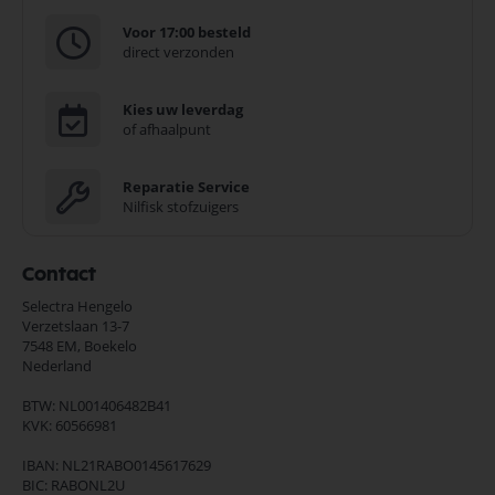
Voor 17:00 besteld
direct verzonden
Kies uw leverdag
of afhaalpunt
Reparatie Service
Nilfisk stofzuigers
Contact
Selectra Hengelo
Verzetslaan 13-7
7548 EM,
Boekelo
Nederland
BTW: NL001406482B41
KVK: 60566981
IBAN: NL21RABO0145617629
BIC: RABONL2U