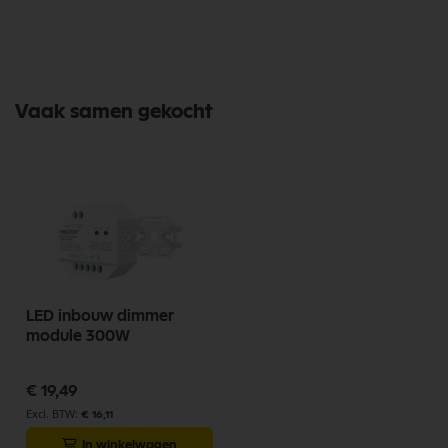
Wil je jouw verlichtingservaring naar een hoger niveau tillen? Maak
gebruik van de voordelen van het MiBoxer Dimmer Paneel en
transformeer je leefruimte vandaag nog.
Vaak samen gekocht
LED inbouw dimmer
module 300W
€ 19,49
€ 16,11
In winkelwagen