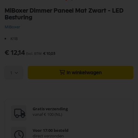
Ga
MiBoxer Dimmer Paneel Mat Zwart - LED
naar
Besturing
het
begin
MiBoxer
van
de
K1B
afbeeldingen-
gallerij
€ 12,14
€ 10,03
1
In winkelwagen
Gratis verzending
vanaf € 100 (NL)
Voor 17:00 besteld
direct verzonden