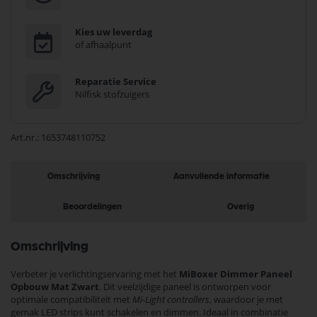
Kies uw leverdag
of afhaalpunt
Reparatie Service
Nilfisk stofzuigers
Art.nr.
1653748110752
Omschrijving
Aanvullende informatie
Beoordelingen
Overig
Omschrijving
Verbeter je verlichtingservaring met het
MiBoxer Dimmer Paneel
Opbouw Mat Zwart
. Dit veelzijdige paneel is ontworpen voor
optimale compatibiliteit met
Mi-Light controllers
, waardoor je met
gemak LED strips kunt schakelen en dimmen. Ideaal in combinatie