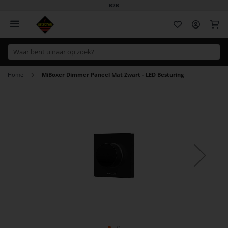
B2B
Wi
Home
MiBoxer Dimmer Paneel Mat Zwart - LED Besturing
Ga
naar
het
einde
van
de
afbeeldingen-
gallerij