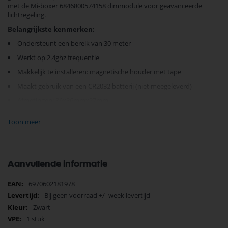
met de Mi-boxer 6846800574158 dimmodule voor geavanceerde
lichtregeling.
Belangrijkste kenmerken:
Ondersteunt een bereik van 30 meter
Werkt op 2.4ghz frequentie
Makkelijk te installeren: magnetische houder met tape
Maakt gebruik van een CR2032 batterij (niet meegeleverd)
Afmetingen: 86x86mmx27mm
Toon meer
Eenvoudige bediening:
Kort indrukken voor aan/uit
Draaien voor dimmen
Aanvullende informatie
Lang indrukken voor nachtmodus of CCT-kleuraanpassing
Meer
6970602181978
Perfect voor wie zijn verlichting met gemak wil personaliseren, biedt
informatie
Bij geen voorraad +/- week levertijd
dit dimmer paneel niet alleen functionaliteit, maar ook esthetiek met
zijn stijlvolle matte zwarte uitvoering. Ideaal voor elke moderne kamer
Zwart
waar sfeerlicht gewenst is.
1 stuk