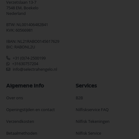
Verzetslaan 13-7
7548 EM,
Boekelo
Nederland
BTW: NL001406482B41
KVK: 60566981
IBAN: NL21RABO0145617629
BIC: RABONL2U
+31 (0)74-2500199
+31630757204
info@selectrahengelo.nl
Algemene Info
Services
Over ons
B2B
Openingstijden en contact
Nilfiskservice FAQ
Verzendkosten
Nilfisk Tekeningen
Betaalmethoden
Nilfisk Service