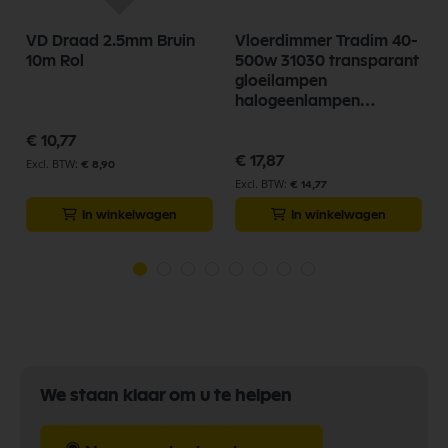
VD Draad 2.5mm Bruin
Vloerdimmer Tradim 40-
10m Rol
500w 31030 transparant
gloeilampen
halogeenlampen
hoogvolt
€ 10,77
€ 17,87
€ 8,90
€ 14,77
In winkelwagen
In winkelwagen
We staan klaar om u te helpen