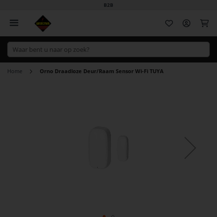
B2B
Wi
Home
Orno Draadloze Deur/Raam Sensor Wi-Fi TUYA
Ga
naar
het
einde
van
de
afbeeldingen-
gallerij