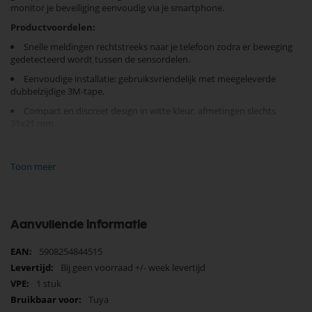
monitor je beveiliging eenvoudig via je smartphone.
Productvoordelen:
Snelle meldingen rechtstreeks naar je telefoon zodra er beweging
gedetecteerd wordt tussen de sensordelen.
Eenvoudige installatie: gebruiksvriendelijk met meegeleverde
dubbelzijdige 3M-tape.
Compact en discreet design in witte kleur, afmetingen slechts
31x21 mm.
Technische specificaties:
Toon meer
Detectiehoek horizontaal: 100°
Maximaal bereik: 4-8 m
Draadloos bereik: 18 m op 2,4 GHz Wi-Fi-frequentie
Aanvullende informatie
Voeding: 2 AAA-batterijen (niet inbegrepen)
Meer
Beschermingsniveau: IP20
5908254844515
informatie
Bij geen voorraad +/- week levertijd
Maak je leven veiliger en slimmer door vandaag nog de Orno
1 stuk
Draadloze Deur/Raam Sensor Wi-Fi TUYA aan jouw
Tuya
beveiligingssysteem toe te voegen. De eenvoudige installatie en