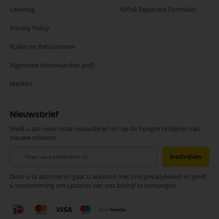
Levering
Nilfisk Reparatie Formulier
Privacy Policy
Ruilen en Retourneren
Algemene Voorwaarden
(pdf)
Merken
Nieuwsbrief
Meld u aan voor onze nieuwsbrief om op de hoogte te blijven van
nieuwe releases.
Abonneer
Inschrijven
u
op
Door u te abonneren gaat u akkoord met ons privacybeleid en geeft
onze
u toestemming om updates van ons bedrijf te ontvangen.
nieuwsbrief