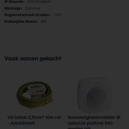
IP20 Stofdicht
directe meldingen maken het een onmisbare aanvulling voor elk
smart home.
Bestel nu en ervaar een nieuwe standaard in
Opbouw
huisbeveiliging!
100°
8M
Vaak samen gekocht
VD kabel 2,5mm² 10m rol
Aanwezigheidsmelder IR
- Aarddraad
opbouw plafond 360
graden wit