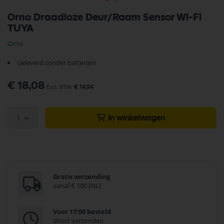
Ga
Orno Draadloze Deur/Raam Sensor Wi-Fi
naar
TUYA
het
begin
Orno
van
de
Geleverd zonder batterijen
afbeeldingen-
gallerij
€ 18,08
€ 14,94
1
In winkelwagen
Gratis verzending
vanaf € 100 (NL)
Voor 17:00 besteld
direct verzonden