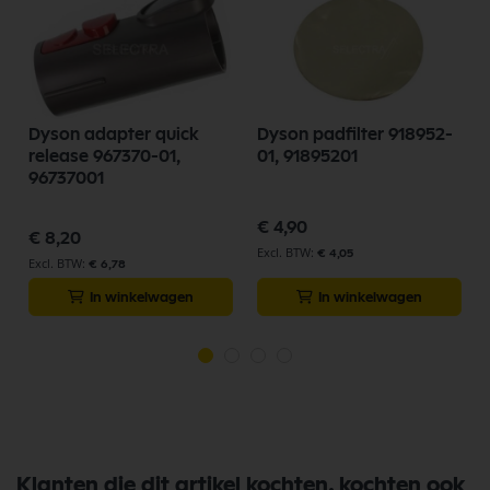
Dyson adapter quick
Dyson padfilter 918952-
release 967370-01,
01, 91895201
96737001
€ 4,90
€ 8,20
€ 4,05
€ 6,78
In winkelwagen
In winkelwagen
Klanten die dit artikel kochten, kochten ook