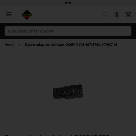
B2B
Wi
Home
Dyson adapter vierkant DC05/ DC08 90703703. 907037-03
Ga
naar
het
einde
van
de
afbeeldingen-
gallerij
Ga