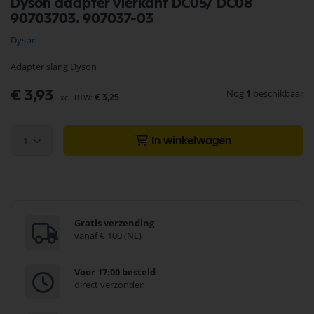
Dyson adapter vierkant DC05/ DC08
naar
90703703. 907037-03
het
begin
Dyson
van
de
Adapter slang Dyson
afbeeldingen-
gallerij
Nog
1
beschikbaar
€ 3,93
€ 3,25
1
In winkelwagen
Gratis verzending
vanaf € 100 (NL)
Voor 17:00 besteld
direct verzonden