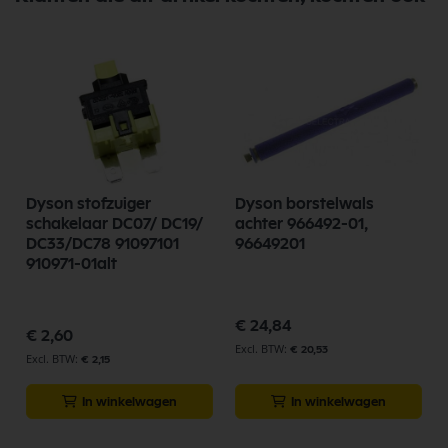
Dyson stofzuiger
Dyson borstelwals
schakelaar DC07/ DC19/
achter 966492-01,
DC33/DC78 91097101
96649201
910971-01alt
€ 24,84
€ 2,60
€ 20,53
€ 2,15
In winkelwagen
In winkelwagen