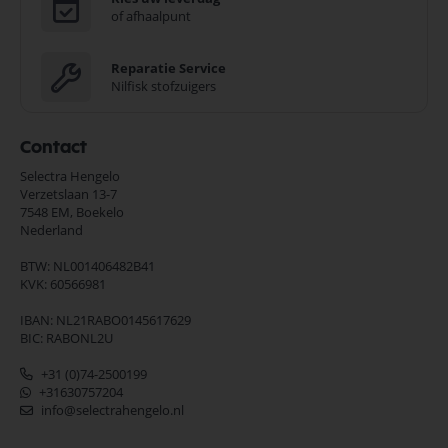
of afhaalpunt
Reparatie Service
Nilfisk stofzuigers
Contact
Selectra Hengelo
Verzetslaan 13-7
7548 EM,
Boekelo
Nederland
BTW: NL001406482B41
KVK: 60566981
IBAN: NL21RABO0145617629
BIC: RABONL2U
+31 (0)74-2500199
+31630757204
info@selectrahengelo.nl