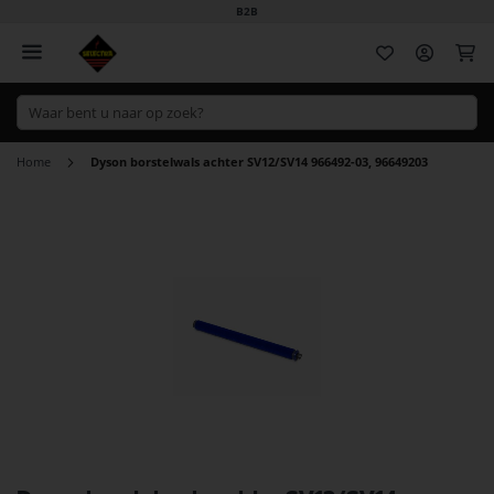
B2B
Wi
Home
Dyson borstelwals achter SV12/SV14 966492-03, 96649203
Ga
naar
het
einde
van
de
afbeeldingen-
gallerij
Ga