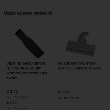
Bekijk meer Dyson Onderdelen
Vaak samen gekocht
Viper spleetzuigmond
Wasdroger deurhaak
l
lsu va20806 38mm
Bosch / Siemens 154243
waterzuiger stofzuiger
zwart
Speciale
€ 2,42
€ 5,99
prijs
€ 2,00
€ 4,95
€ 3,00
€ 2,48