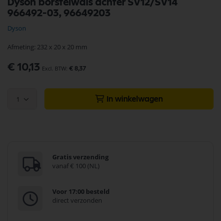
Dyson borstelwals achter SV12/SV14
naar
966492-03, 96649203
het
begin
Dyson
van
de
Afmeting: 232 x 20 x 20 mm
afbeeldingen-
gallerij
€ 10,13
€ 8,37
1
In winkelwagen
Gratis verzending
vanaf € 100 (NL)
Voor 17:00 besteld
direct verzonden