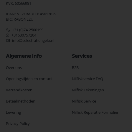
KVK: 60566981
IBAN: NL21RABO0145617629
BIC: RABONL2U
+31 (0)74-2500199
+31630757204
info@selectrahengelo.nl
Algemene Info
Services
Over ons
B2B
Openingstijden en contact
Nilfiskservice FAQ
Verzendkosten
Nilfisk Tekeningen
Betaalmethoden
Nilfisk Service
Levering
Nilfisk Reparatie Formulier
Privacy Policy