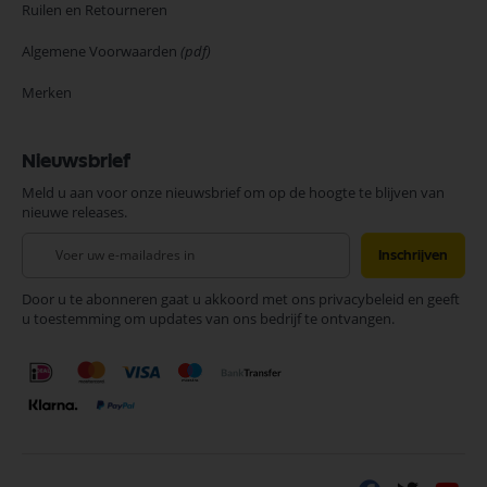
Ruilen en Retourneren
Algemene Voorwaarden
(pdf)
Merken
Nieuwsbrief
Meld u aan voor onze nieuwsbrief om op de hoogte te blijven van
nieuwe releases.
Abonneer
Inschrijven
u
op
Door u te abonneren gaat u akkoord met ons privacybeleid en geeft
onze
u toestemming om updates van ons bedrijf te ontvangen.
nieuwsbrief