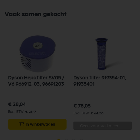
Vaak samen gekocht
Dyson Hepafilter SV05 /
Dyson filter 919354-01,
V6 966912-03, 96691203
91935401
€ 28,04
€ 78,05
€ 23,17
€ 64,50
In winkelwagen
Geen voorraad meer