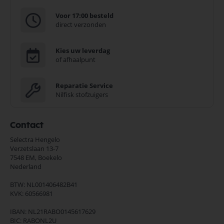
Voor 17:00 besteld
direct verzonden
Kies uw leverdag
of afhaalpunt
Reparatie Service
Nilfisk stofzuigers
Contact
Selectra Hengelo
Verzetslaan 13-7
7548 EM,
Boekelo
Nederland
BTW: NL001406482B41
KVK: 60566981
IBAN: NL21RABO0145617629
BIC: RABONL2U