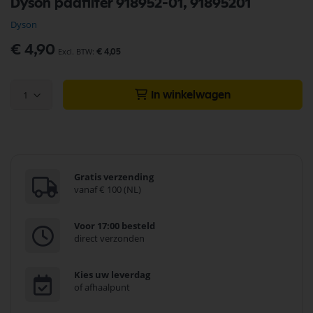
Dyson padfilter 918952-01, 91895201
naar
het
Dyson
begin
van
€ 4,90
€ 4,05
de
afbeeldingen-
gallerij
1
In winkelwagen
Gratis verzending
vanaf € 100 (NL)
Voor 17:00 besteld
direct verzonden
Kies uw leverdag
of afhaalpunt