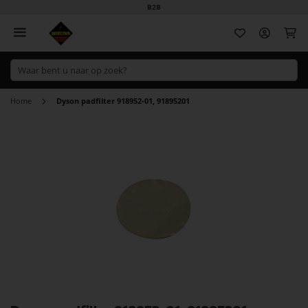
B2B
Wi
Home
Dyson padfilter 918952-01, 91895201
Ga
naar
het
einde
van
de
afbeeldingen-
gallerij
Ga