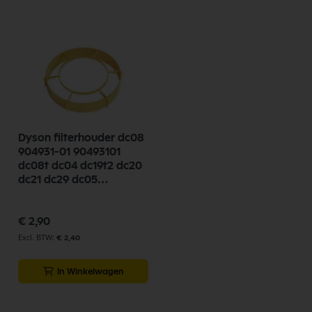
Dyson filterhouder dc08
904931-01 90493101
dc08t dc04 dc19t2 dc20
dc21 dc29 dc05
stofzuiger filter
€ 2,90
€ 2,40
In Winkelwagen