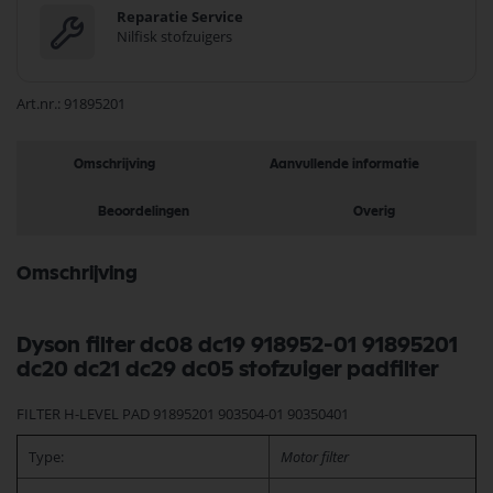
Reparatie Service
Nilfisk stofzuigers
Art.nr.
91895201
Omschrijving
Aanvullende informatie
Beoordelingen
Overig
Omschrijving
Dyson filter dc08 dc19 918952-01 91895201
dc20 dc21 dc29 dc05 stofzuiger padfilter
FILTER H-LEVEL PAD 91895201 903504-01 90350401
Type:
Motor filter