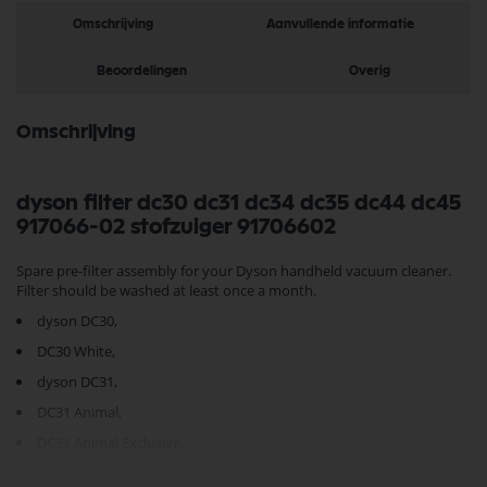
Omschrijving
Aanvullende informatie
Beoordelingen
Overig
Omschrijving
dyson filter dc30 dc31 dc34 dc35 dc44 dc45
917066-02 stofzuiger 91706602
Spare pre-filter assembly for your Dyson handheld vacuum cleaner.
Filter should be washed at least once a month.
dyson DC30,
DC30 White,
dyson DC31,
DC31 Animal,
DC31 Animal Exclusive,
dyson DC34,