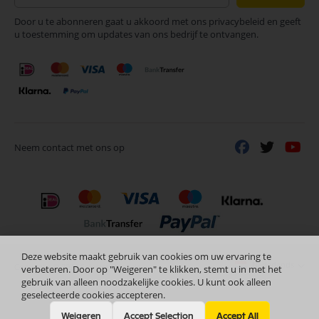
op
Door u te abonneren gaat u akkoord met ons privacybeleid en geeft
onze
u toestemming om updates van ons bedrijf te ontvangen.
nieuwsbrief
Neem contact met ons op
Deze website maakt gebruik van cookies om uw ervaring te
Nederlands
Copyright © 2024 Selectra Hengelo
verbeteren. Door op "Weigeren" te klikken, stemt u in met het
gebruik van alleen noodzakelijke cookies. U kunt ook alleen
geselecteerde cookies accepteren.
Weigeren
Accept Selection
Accept All