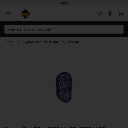
B2B
Wi
Home
Dyson Pre-filter 917066-02, 91706602
Ga
naar
het
einde
van
de
afbeeldingen-
gallerij
Ga