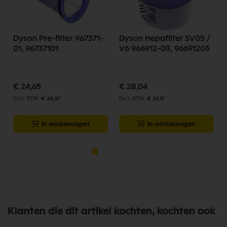
r
Dyson Pre-filter 967371-
Dyson Hepafilter SV05 /
01, 96737101
V6 966912-03, 96691203
€ 24,65
€ 28,04
€ 20,37
€ 23,17
In winkelwagen
In winkelwagen
Klanten die dit artikel kochten, kochten ook