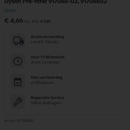
Dyson Pre-filter 917066-02, 91706602
naar
het
Dyson
begin
van
€ 4,66
€ 3,85
de
afbeeldingen-
gallerij
Gratis verzending
vanaf € 100 (NL)
Voor 17:00 besteld
direct verzonden
Kies uw leverdag
of afhaalpunt
Reparatie Service
Nilfisk stofzuigers
Art.nr.
91706602