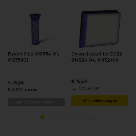
Dyson filter 919354-01,
Dyson hepafilter DC22
91935401
914324-04, 91432404
€ 18,09
€ 78,05
€ 14,95
€ 64,50
In winkelwagen
Geen voorraad meer