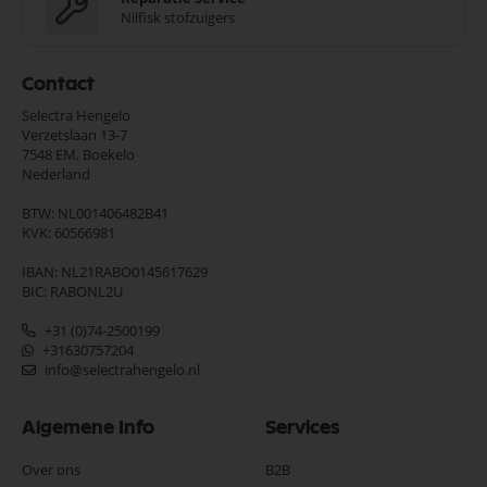
Nilfisk stofzuigers
Contact
Selectra Hengelo
Verzetslaan 13-7
7548 EM,
Boekelo
Nederland
BTW: NL001406482B41
KVK: 60566981
IBAN: NL21RABO0145617629
BIC: RABONL2U
+31 (0)74-2500199
+31630757204
info@selectrahengelo.nl
Algemene Info
Services
Over ons
B2B