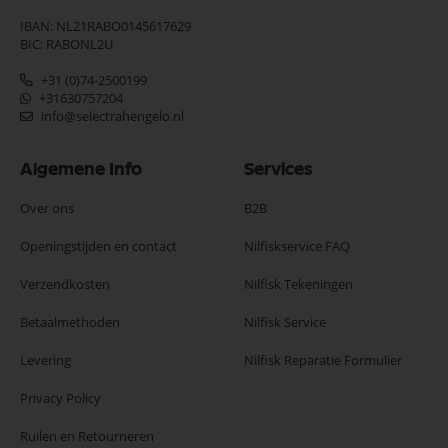
IBAN: NL21RABO0145617629
BIC: RABONL2U
+31 (0)74-2500199
+31630757204
info@selectrahengelo.nl
Algemene Info
Services
Over ons
B2B
Openingstijden en contact
Nilfiskservice FAQ
Verzendkosten
Nilfisk Tekeningen
Betaalmethoden
Nilfisk Service
Levering
Nilfisk Reparatie Formulier
Privacy Policy
Ruilen en Retourneren