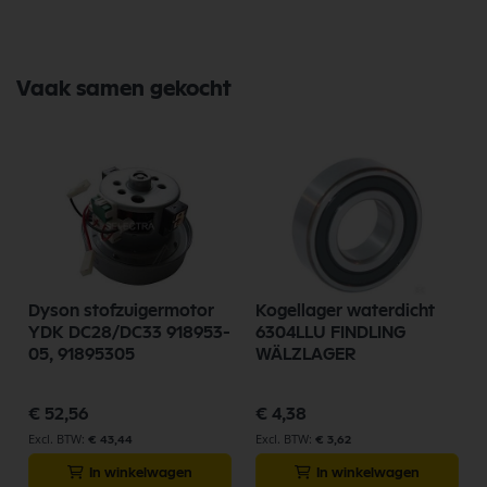
Hengelo vindt u een uitgebreid assortiment, scherpe prijzen, en snelle
levering. Ontdek de kwaliteit en betrouwbaarheid van Universele
Onderdelen vandaag nog en bestel eenvoudig online.
Bekijk meer Universele Onderdelen
Vaak samen gekocht
Dyson stofzuigermotor
Kogellager waterdicht
YDK DC28/DC33 918953-
6304LLU FINDLING
05, 91895305
WÄLZLAGER
€ 52,56
€ 4,38
€ 43,44
€ 3,62
In winkelwagen
In winkelwagen