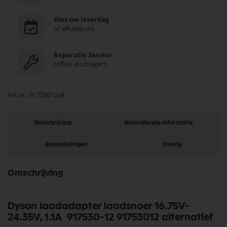
Kies uw leverdag
of afhaalpunt
Reparatie Service
Nilfisk stofzuigers
Art.nr.
91753012alt
Omschrijving
Aanvullende informatie
Beoordelingen
Overig
Omschrijving
Dyson laadadapter laadsnoer 16.75V-
24.35V, 1.1A 917530-12 91753012 alternatief