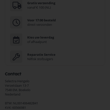
Gratis verzending
vanaf € 100 (NL)
Voor 17:00 besteld
direct verzonden
Kies uw leverdag
of afhaalpunt
Reparatie Service
Nilfisk stofzuigers
Contact
Selectra Hengelo
Verzetslaan 13-7
7548 EM,
Boekelo
Nederland
BTW: NL001406482B41
KVK: 60566981