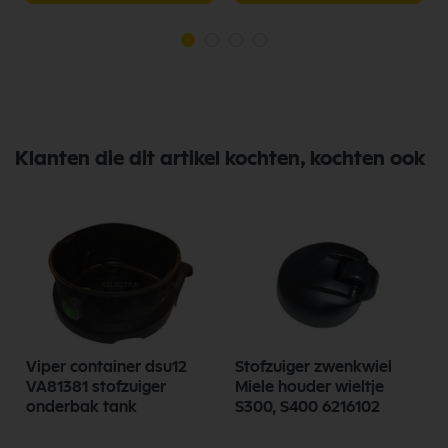
Klanten die dit artikel kochten, kochten ook
Viper container dsu12
Stofzuiger zwenkwiel
D
VA81381 stofzuiger
Miele houder wieltje
onderbak tank
S300, S400 6216102