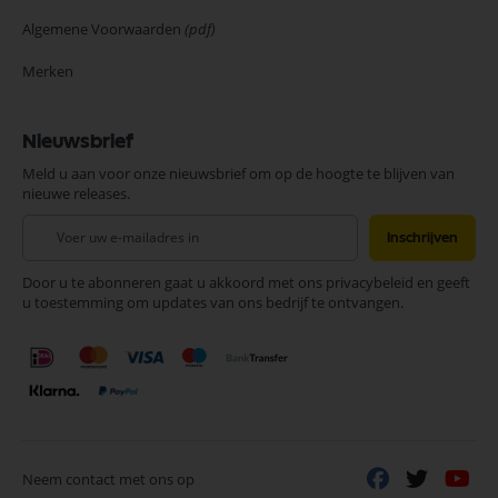
Algemene Voorwaarden
(pdf)
Merken
Nieuwsbrief
Meld u aan voor onze nieuwsbrief om op de hoogte te blijven van
nieuwe releases.
Abonneer
Inschrijven
u
op
Door u te abonneren gaat u akkoord met ons privacybeleid en geeft
onze
u toestemming om updates van ons bedrijf te ontvangen.
nieuwsbrief
Neem contact met ons op