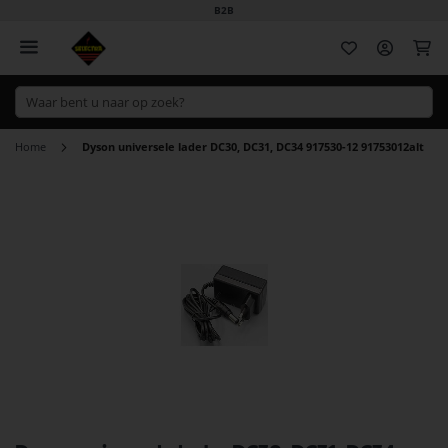
B2B
Wi
Home
Dyson universele lader DC30, DC31, DC34 917530-12 91753012alt
Ga
naar
het
einde
van
de
afbeeldingen-
gallerij
Ga