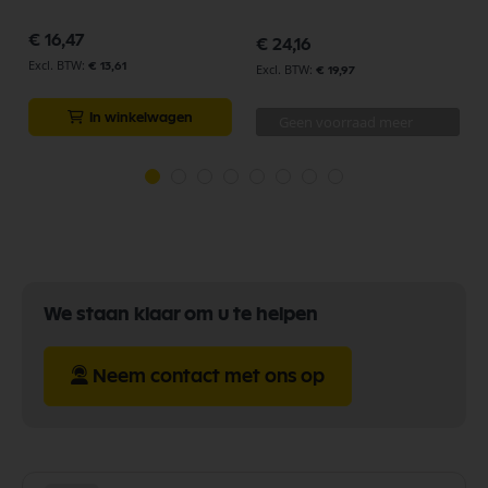
p
€ 16,47
€ 24,16
€ 13,61
€ 19,97
In winkelwagen
Geen voorraad meer
We staan klaar om u te helpen
Neem contact met ons op