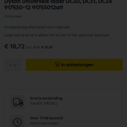
Dyson universele lader DC30, DC31, DC34
naar
917530-12 91753012alt
het
begin
Universeel
van
de
Hoogwaardig alternatief voor origineel.
afbeeldingen-
gallerij
Ledje wat erop zit is alleen om te zien of het apparaat aanstaat.
€ 18,72
€ 15,47
1
In winkelwagen
Gratis verzending
vanaf € 100 (NL)
Voor 17:00 besteld
direct verzonden