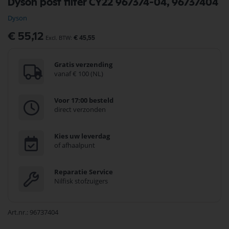
Dyson post filter CY22 967374-04, 96737404
naar
het
Dyson
begin
van
€ 55,12
€ 45,55
de
afbeeldingen-
gallerij
Gratis verzending
vanaf € 100 (NL)
Voor 17:00 besteld
direct verzonden
Kies uw leverdag
of afhaalpunt
Reparatie Service
Nilfisk stofzuigers
Art.nr.
96737404