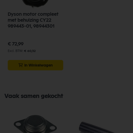
Dyson motor compleet
met behuizing CY22
989443-01, 98944301
€ 72,99
€ 60,32
In Winkelwagen
Vaak samen gekocht