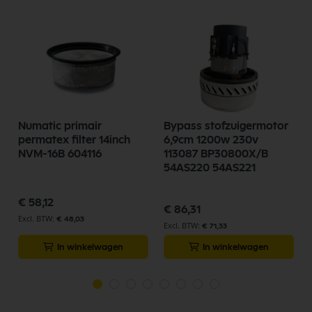
Numatic primair
Bypass stofzuigermotor
permatex filter 14inch
6,9cm 1200w 230v
NVM-16B 604116
113087 BP30800X/B
54AS220 54AS221
€ 58,12
€ 86,31
€ 48,03
€ 71,33
In winkelwagen
In winkelwagen