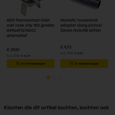
AEG thermostaat klein
Numatic tussenstuk
met rode stip 150 graden
adapter slang pistool
8996471274002
32mm NVA41B 601141
alternatief
€ 9,72
€ 39,10
€ 8,03
€ 32,31
In winkelwagen
In winkelwagen
Klanten die dit artikel kochten, kochten ook