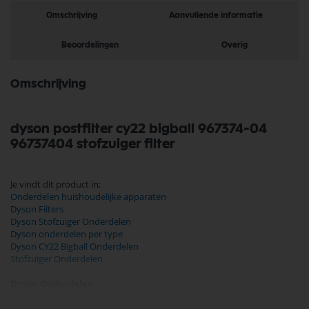
Omschrijving
Aanvullende informatie
Beoordelingen
Overig
Omschrijving
dyson postfilter cy22 bigball 967374-04
96737404 stofzuiger filter
Je vindt dit product in;
Onderdelen huishoudelijke apparaten
Dyson Filters
Dyson Stofzuiger Onderdelen
Dyson onderdelen per type
Dyson CY22 Bigball Onderdelen
Stofzuiger Onderdelen
Dyson Onderdelen
Koop nu de Dyson post filter CY22 967374-04, 96737404 van het merk
Dyson. Dyson Onderdelen biedt hoogwaardige oplossingen voor