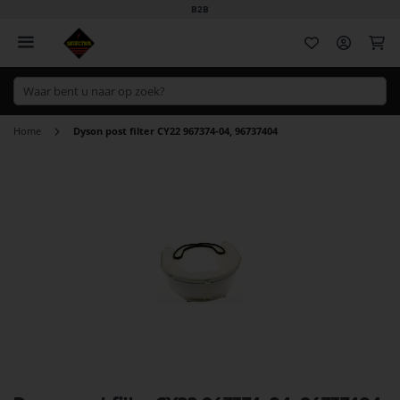
B2B
Wi
Home
Dyson post filter CY22 967374-04, 96737404
Ga
naar
het
einde
van
de
afbeeldingen-
gallerij
Ga