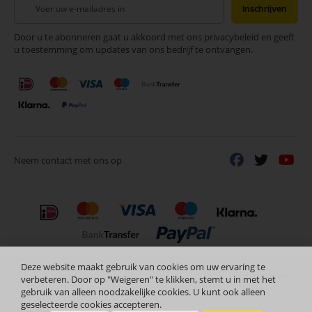
Abonneer
Inschrijven
u
op
Door u te abonneren gaat u akkoord met ons privacybeleid en geeft
onze
u toestemming om updates van ons bedrijf te ontvangen.
nieuwsbrief
Neem contact met ons op
Deze website maakt gebruik van cookies om uw ervaring te
Nederlands
Copyright © 2024 Selectra Hengelo
verbeteren. Door op "Weigeren" te klikken, stemt u in met het
gebruik van alleen noodzakelijke cookies. U kunt ook alleen
geselecteerde cookies accepteren.