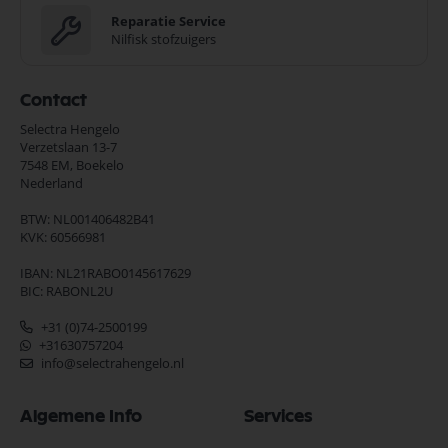
Reparatie Service
Nilfisk stofzuigers
Contact
Selectra Hengelo
Verzetslaan 13-7
7548 EM,
Boekelo
Nederland
BTW: NL001406482B41
KVK: 60566981
IBAN: NL21RABO0145617629
BIC: RABONL2U
+31 (0)74-2500199
+31630757204
info@selectrahengelo.nl
Algemene Info
Services