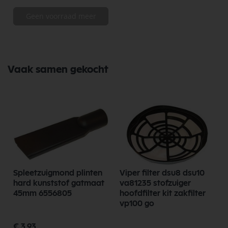
Geen voorraad meer
Vaak samen gekocht
Spleetzuigmond plinten
Viper filter dsu8 dsu10
hard kunststof gatmaat
va81235 stofzuiger
45mm 6556805
hoofdfilter kit zakfilter
vp100 go
€ 3,93