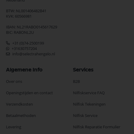
Nederland
BTW: NL001406482B41
KVK: 60566981
IBAN: NL21RABO0145617629
BIC: RABONL2U
+31 (0)74-2500199
+31630757204
info@selectrahengelo.nl
Algemene Info
Services
Over ons
B2B
Openingstijden en contact
Nilfiskservice FAQ
Verzendkosten
Nilfisk Tekeningen
Betaalmethoden
Nilfisk Service
Levering
Nilfisk Reparatie Formulier