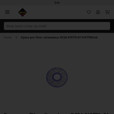
B2B
Wi
Home
Dyson pre filter uitwasbaar DC26 919779-01 91977901alt
Ga
naar
het
einde
van
de
afbeeldingen-
gallerij
Ga