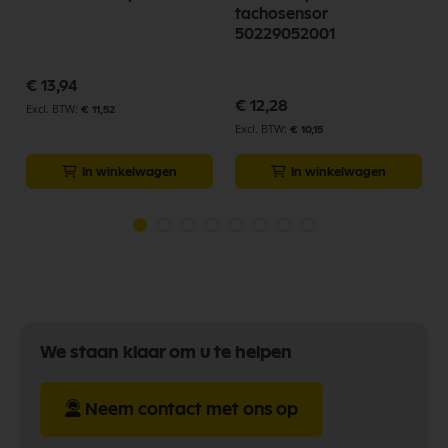
-
tachosensor
50229052001
€ 13,94
€ 12,28
€ 11,52
€ 10,15
In winkelwagen
In winkelwagen
We staan klaar om u te helpen
Neem contact met ons op