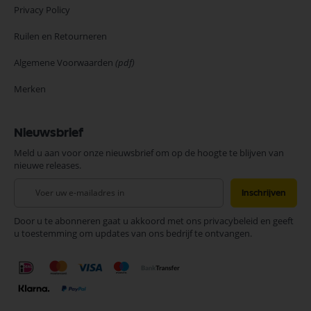
Privacy Policy
Ruilen en Retourneren
Algemene Voorwaarden
(pdf)
Merken
Nieuwsbrief
Meld u aan voor onze nieuwsbrief om op de hoogte te blijven van
nieuwe releases.
Abonneer
Inschrijven
u
op
Door u te abonneren gaat u akkoord met ons privacybeleid en geeft
onze
u toestemming om updates van ons bedrijf te ontvangen.
nieuwsbrief