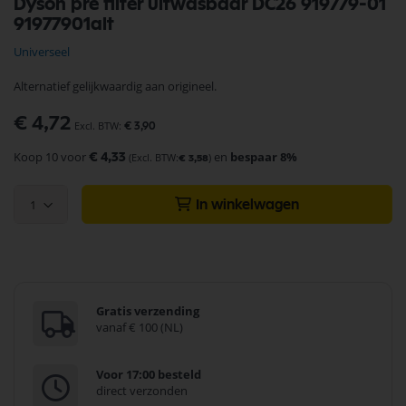
Dyson pre filter uitwasbaar DC26 919779-01
naar
91977901alt
het
begin
Universeel
van
de
Alternatief gelijkwaardig aan origineel.
afbeeldingen-
gallerij
€ 4,72
€ 3,90
Koop 10 voor
en
bespaar
8
%
€ 4,33
€ 3,58
1
In winkelwagen
Gratis verzending
vanaf € 100 (NL)
Voor 17:00 besteld
direct verzonden