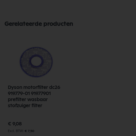
Gerelateerde producten
Dyson motorfilter dc26
919779-01 91977901
prefilter wasbaar
stofzuiger filter
€ 9,08
€ 7,50