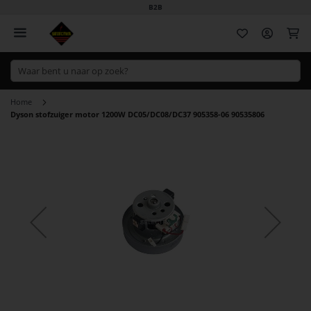
B2B
Wi
Home
Dyson stofzuiger motor 1200W DC05/DC08/DC37 905358-06 90535806
Ga
naar
het
einde
van
de
afbeeldingen-
gallerij