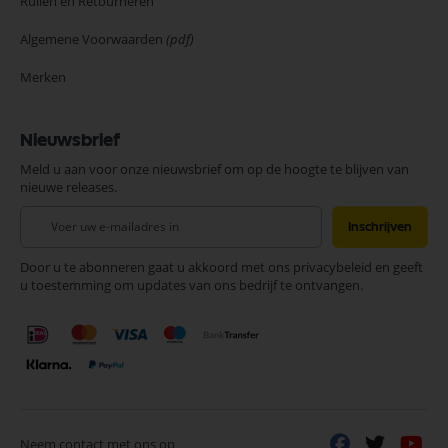
Ruilen en Retourneren
Algemene Voorwaarden
(pdf)
Merken
Nieuwsbrief
Meld u aan voor onze nieuwsbrief om op de hoogte te blijven van
nieuwe releases.
Abonneer
Inschrijven
u
op
Door u te abonneren gaat u akkoord met ons privacybeleid en geeft
onze
u toestemming om updates van ons bedrijf te ontvangen.
nieuwsbrief
Neem contact met ons op