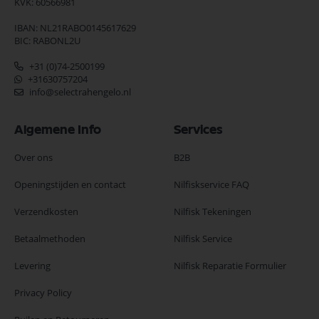
KVK: 60566981
IBAN: NL21RABO0145617629
BIC: RABONL2U
+31 (0)74-2500199
+31630757204
info@selectrahengelo.nl
Algemene Info
Services
Over ons
B2B
Openingstijden en contact
Nilfiskservice FAQ
Verzendkosten
Nilfisk Tekeningen
Betaalmethoden
Nilfisk Service
Levering
Nilfisk Reparatie Formulier
Privacy Policy