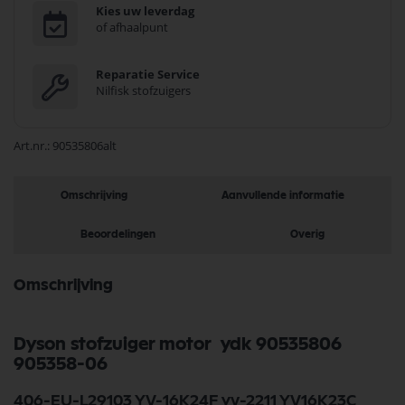
Kies uw leverdag
of afhaalpunt
Reparatie Service
Nilfisk stofzuigers
Art.nr.
90535806alt
Omschrijving
Aanvullende informatie
Beoordelingen
Overig
Omschrijving
Dyson stofzuiger motor ydk 90535806
905358-06
406-EU-L29103 YV-16K24F yv-2211 YV16K23C