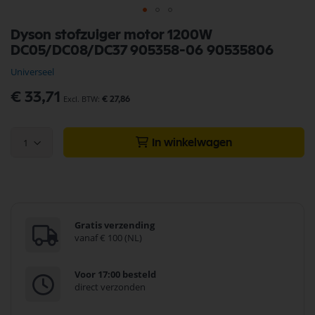
Ga
Dyson stofzuiger motor 1200W
naar
DC05/DC08/DC37 905358-06 90535806
het
begin
Universeel
van
de
€ 33,71
€ 27,86
afbeeldingen-
gallerij
1
In winkelwagen
Gratis verzending
vanaf € 100 (NL)
Voor 17:00 besteld
direct verzonden