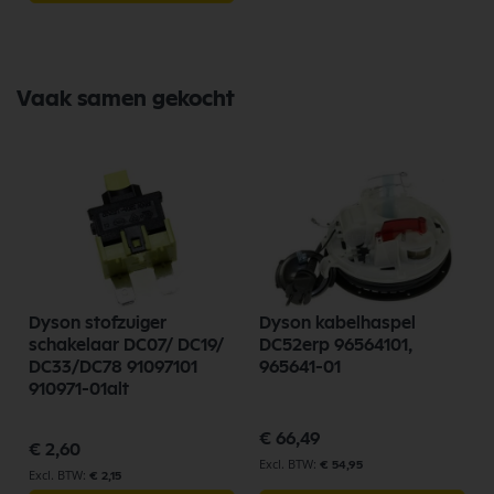
LET OP: ALS U EEN DC05 PANASONIC SDS1203DS MOTOR HEEFT DAN
DIENT U DE MOTORBEHUIZING EN DE MOTORSTEUN OOK TE
VERVANGEN!
Vaak samen gekocht
Dyson stofzuiger
Dyson kabelhaspel
schakelaar DC07/ DC19/
DC52erp 96564101,
DC33/DC78 91097101
965641-01
910971-01alt
€ 66,49
€ 2,60
€ 54,95
€ 2,15