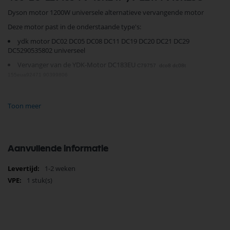
Dyson motor 1200W universele alternatieve vervangende motor
Deze motor past in de onderstaande type's:
ydk motor DC02 DC05 DC08 DC11 DC19 DC20 DC21 DC29
DC52
90535802 universeel
Vervanger van de YDK-Motor DC183EU
C79757 dco8 dc08t
155eua92471 90399806
0535802 MOTOR DC08 YDK 230V 905358-06 fan blower YDKWYV-
2201 5J04 91895305 DC33C
Toon meer
ydk yv-2211 7l18 230v 1600 Watt
914779-03 91477903 YDK 8105
147-eub22076
7206935 8760195
Aanvullende informatie
koolborstels
niet originele motor dyson dc08 YDK YV-16k23C motor dyson dc08
Meer
1-2 weken
181-eu YDK
informatie
1 stuk(s)
Matsushita UDS1553CNA 141102 366-EU-A95206 YDK YV-22016J26
YDK-16K23C 9K28
DC05 Absolute, DC05 Absolute plus Turbobrush,
DC05 Limited Edition, DC05 Motorhead,