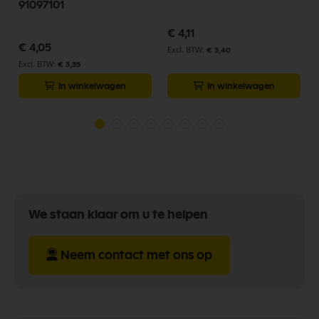
91097101
€ 4,11
€ 4,05
€ 3,40
€ 3,35
In winkelwagen
In winkelwagen
We staan klaar om u te helpen
Neem contact met ons op