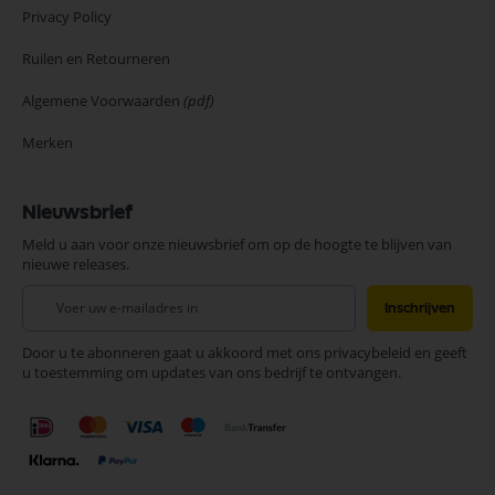
Privacy Policy
Ruilen en Retourneren
Algemene Voorwaarden
(pdf)
Merken
Nieuwsbrief
Meld u aan voor onze nieuwsbrief om op de hoogte te blijven van
nieuwe releases.
Abonneer
Inschrijven
u
op
Door u te abonneren gaat u akkoord met ons privacybeleid en geeft
onze
u toestemming om updates van ons bedrijf te ontvangen.
nieuwsbrief