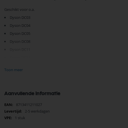
Geschikt voor o.a.
Dyson DC03
Dyson DC04
Dyson DC05
Dyson DC08
Dyson DC11
Dyson DC14
Dyson DC17
Toon meer
Dyson DC18
Dyson DC19
Dyson DC20
Aanvullende informatie
Dyson DC21
Meer
8713411211027
Dyson DC22
informatie
2-5 werkdagen
Dyson DC23
1 stuk
Dyson DC24