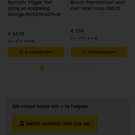
Numatic trigger met
Bosch thermostaat vast
slang en koppeling
met reset knop 28825
George/GVE370 601968
€ 7,56
€ 44,93
€ 6,25
€ 37,13
In winkelwagen
In winkelwagen
We staan klaar om u te helpen
Neem contact met ons op