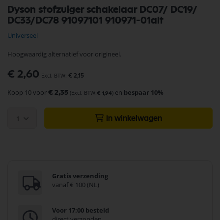
Ga
Dyson stofzuiger schakelaar DC07/ DC19/
naar
DC33/DC78 91097101 910971-01alt
het
begin
Universeel
van
de
Hoogwaardig alternatief voor origineel.
afbeeldingen-
gallerij
€ 2,60
€ 2,15
Koop 10 voor
en
bespaar
10
%
€ 2,35
€ 1,94
1
In winkelwagen
Gratis verzending
vanaf € 100 (NL)
Voor 17:00 besteld
direct verzonden