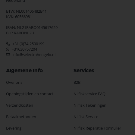
Nederland
BTW: NL001406482B41
KVK: 60566981
IBAN: NL21RABO0145617629
BIC: RABONL2U
+31 (0)74-2500199
+31630757204
info@selectrahengelo.nl
Algemene Info
Services
Over ons
B2B
Openingstijden en contact
Nilfiskservice FAQ
Verzendkosten
Nilfisk Tekeningen
Betaalmethoden
Nilfisk Service
Levering
Nilfisk Reparatie Formulier