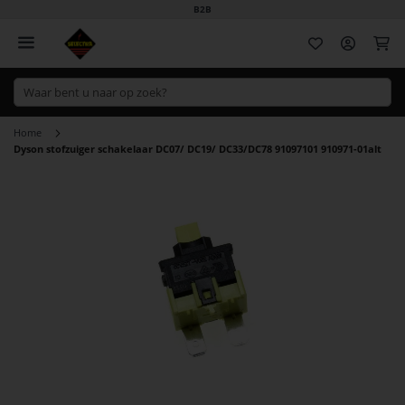
B2B
Wi
Home
Dyson stofzuiger schakelaar DC07/ DC19/ DC33/DC78 91097101 910971-01alt
Ga
naar
het
einde
van
de
afbeeldingen-
gallerij