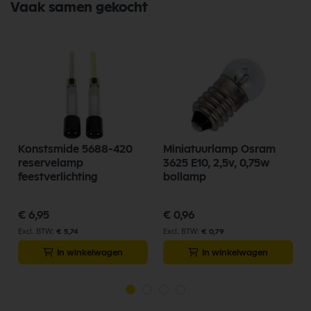
Vaak samen gekocht
Konstsmide 5688-420
Miniatuurlamp Osram
reservelamp
3625 E10, 2,5v, 0,75w
feestverlichting
bollamp
€ 6,95
€ 0,96
€ 5,74
€ 0,79
In winkelwagen
In winkelwagen