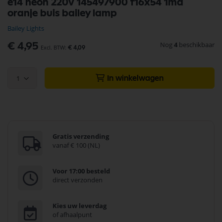
e14 neon 220v 145497900 t16x54 1ma
naar
oranje buis bailey lamp
het
begin
Bailey Lights
van
de
Nog
4
beschikbaar
€ 4,95
€ 4,09
afbeeldingen-
gallerij
1
In winkelwagen
Gratis verzending
vanaf € 100 (NL)
Voor 17:00 besteld
direct verzonden
Kies uw leverdag
of afhaalpunt