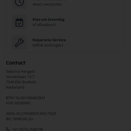
direct verzonden
Kies uw leverdag
of afhaalpunt
Reparatie Service
Nilfisk stofzuigers
Contact
Selectra Hengelo
Verzetslaan 13-7
7548 EM,
Boekelo
Nederland
BTW: NL001406482B41
KVK: 60566981
IBAN: NL21RABO0145617629
BIC: RABONL2U
+31 (0)74-2500199