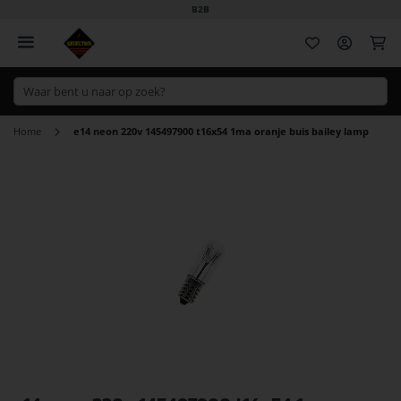
B2B
Wi
Home
e14 neon 220v 145497900 t16x54 1ma oranje buis bailey lamp
Ga
naar
het
einde
van
de
afbeeldingen-
gallerij
Ga