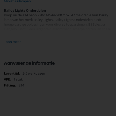
Miniatuurlampen
Bailey Lights Onderdelen
Koop nu de e14 neon 220v 145497900 t16x54 1ma oranje buis bailey
lamp van het merk Bailey Lights. Bailey Lights Onderdelen biedt
hoogwaardige oplossingen voor diverse toepassingen. Bij Selectra
Hengelo vindt u een uitgebreid assortiment, scherpe prijzen, en snelle
levering. Ontdek de kwaliteit en betrouwbaarheid van Bailey Lights
Onderdelen vandaag nog en bestel eenvoudig online.
Toon meer
Bekijk meer Bailey Lights Onderdelen
Aanvullende informatie
Meer
2-5 werkdagen
informatie
1 stuk
E14