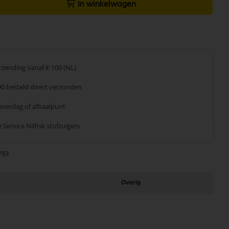
In winkelwagen
erzending
vanaf € 100 (NL)
00 besteld
direct verzonden
leverdag
of afhaalpunt
 Service
Nilfisk stofzuigers
783
Overig