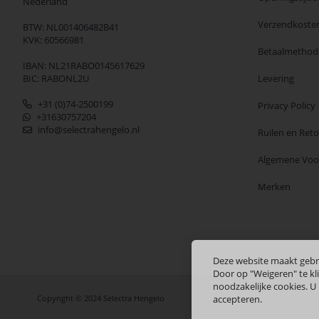
Nederland
Verzendkoste
BTW: NL001406482B41
KVK: 60566981
Betaalmethod
IBAN: NL21RABO0145617629
BIC: RABONL2U
Levering
+31 (0)74-2500199
Privacy Policy
+31630757204
info@selectrahengelo.nl
Ruilen en Ret
Algemene Vo
Merken
Deze website maakt gebr
Door op "Weigeren" te kli
noodzakelijke cookies. U
Copyright © 2024 Selectra Hengelo
accepteren.