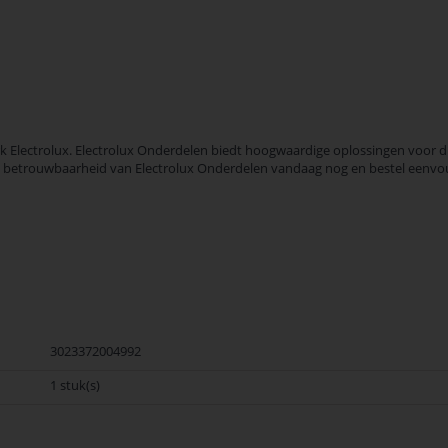
lectrolux. Electrolux Onderdelen biedt hoogwaardige oplossingen voor dive
t en betrouwbaarheid van Electrolux Onderdelen vandaag nog en bestel eenvou
3023372004992
1 stuk(s)