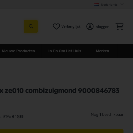
Nederlands
Zoeken
Win
Verlanglijst
Inloggen
Nieuwe Producten
In En Om Het Huis
Merken
lux ze010 combizuigmond 9000846783
Nog
1
beschikbaar
€ 19,85