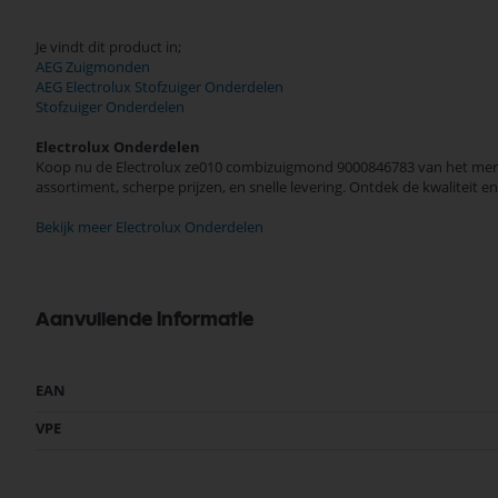
Je vindt dit product in;
AEG Zuigmonden
AEG Electrolux Stofzuiger Onderdelen
Stofzuiger Onderdelen
Electrolux Onderdelen
Koop nu de Electrolux ze010 combizuigmond 9000846783 van het merk E
assortiment, scherpe prijzen, en snelle levering. Ontdek de kwalitei
Bekijk meer Electrolux Onderdelen
Aanvullende informatie
Meer
EAN
informatie
VPE