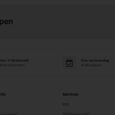
lpen
Voor 17:00 besteld
Kies uw leverdag
direct verzonden
of afhaalpunt
nfo
Services
B2B
n en contact
Nilfiskservice FAQ