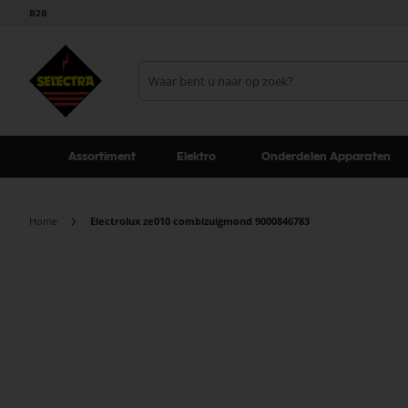
B2B
Assortiment
Elektro
Onderdelen Apparaten
Home
Electrolux ze010 combizuigmond 9000846783
Ga
naar
het
einde
van
de
afbeeldingen-
gallerij