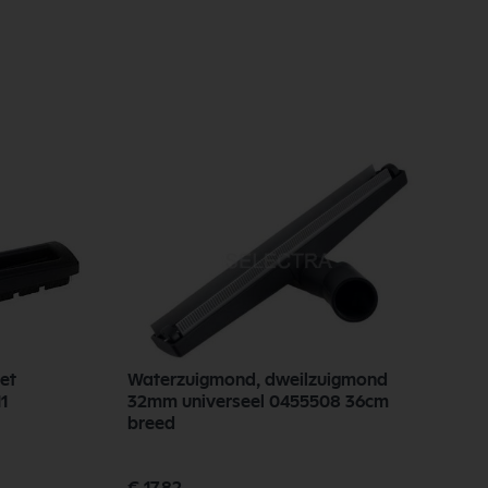
et
Waterzuigmond, dweilzuigmond
211
32mm universeel 0455508 36cm
breed
Speciale
€ 17,82