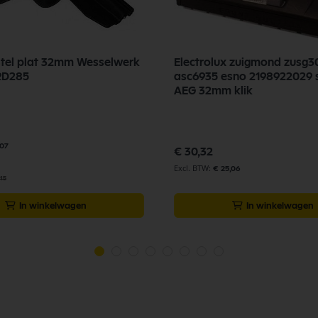
stel plat 32mm Wesselwerk
Electrolux zuigmond zusg
t wiel RD285
asc6935 esno 2198922029 s
AEG 32mm klik
,07
€ 30,32
€ 25,06
,15
In winkelwagen
In winkelwagen