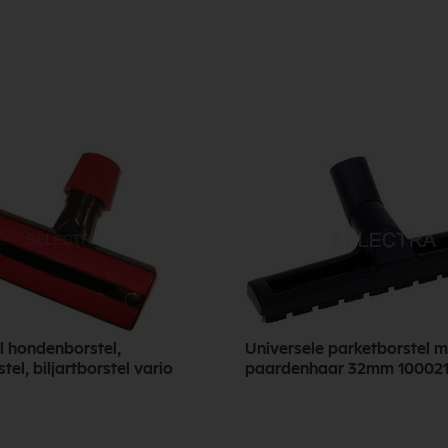
l hondenborstel,
Universele parketborstel m
tel, biljartborstel vario
paardenhaar 32mm 1000