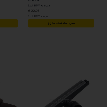
prijs
€ 14,73
€ 22,95
€ 18,97
In winkelwagen