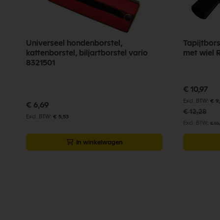
Universeel hondenborstel,
Tapijtbor
x
kattenborstel, biljartborstel vario
me
8321501
Speciale
€ 10,97
prijs
€ 9
€ 6,69
€ 12,28
€ 5,53
€ 10
In winkelwagen