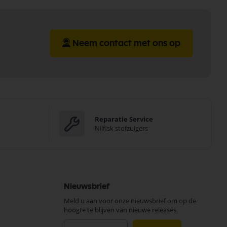
Neem contact met ons op
Reparatie Service
Nilfisk stofzuigers
Nieuwsbrief
Meld u aan voor onze nieuwsbrief om op de
hoogte te blijven van nieuwe releases.
Abonneer