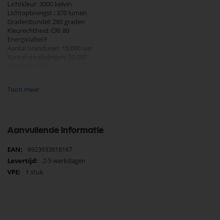
Lichtkleur: 3000 kelvin
Lichtopbrengst : 370 lumen
Gradenbundel: 280 graden
Kleurechtheid: CRI 80
Energielabel:F
Aantal branduren: 15.000 uur
Aantal schakelingen: 50.000
Garantie: 2 jaar
Diameter 18 mm
Toon meer
Hoogte 56 mm
Aanvullende informatie
Meer
6923933818167
informatie
2-5 werkdagen
1 stuk