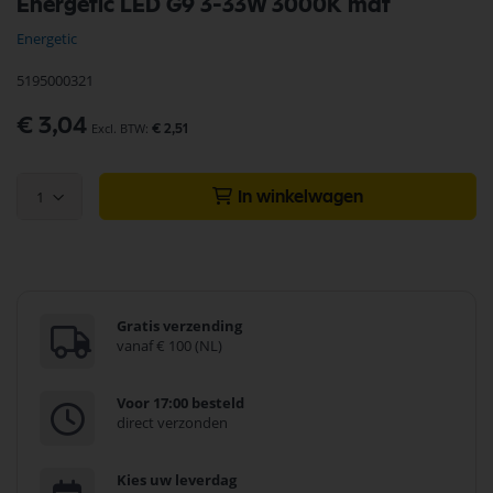
Energetic LED G9 3-33W 3000K mat
naar
het
Energetic
begin
van
5195000321
de
afbeeldingen-
€ 3,04
gallerij
€ 2,51
1
In winkelwagen
Gratis verzending
vanaf € 100 (NL)
Voor 17:00 besteld
direct verzonden
Kies uw leverdag