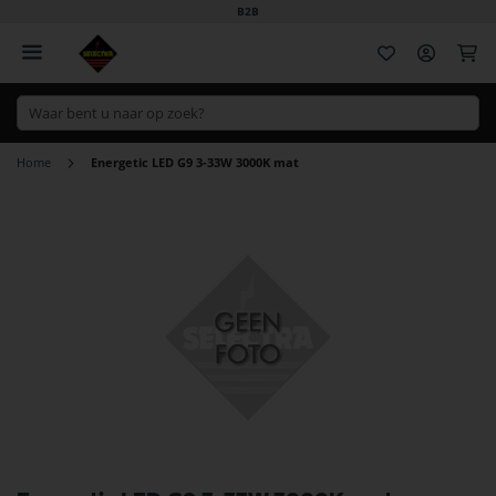
B2B
Wi
Home
Energetic LED G9 3-33W 3000K mat
Ga
naar
het
einde
van
de
afbeeldingen-
gallerij
Ga