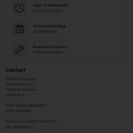
Voor 17:00 besteld
direct verzonden
Kies uw leverdag
of afhaalpunt
Reparatie Service
Nilfisk stofzuigers
Contact
Selectra Hengelo
Verzetslaan 13-7
7548 EM,
Boekelo
Nederland
BTW: NL001406482B41
KVK: 60566981
IBAN: NL21RABO0145617629
BIC: RABONL2U