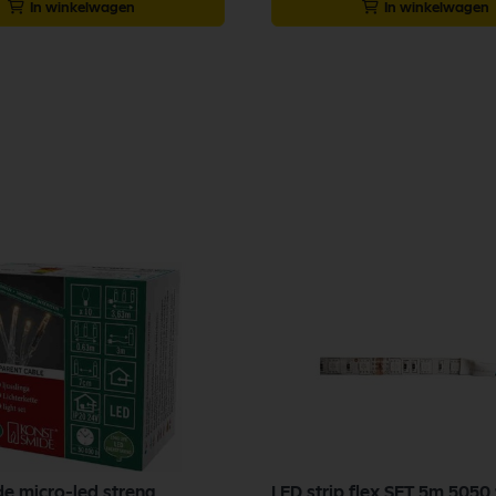
In winkelwagen
In winkelwagen
e micro-led streng
LED strip flex SET 5m 5050