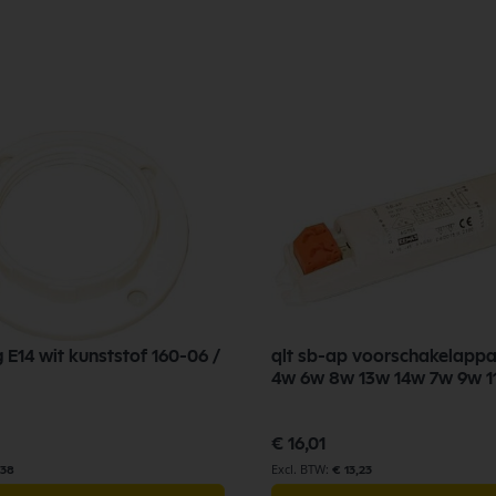
ng E14 wit kunststof 160-06 /
qlt sb-ap voorschakelappa
4w 6w 8w 13w 14w 7w 9w 
€ 16,01
,38
€ 13,23