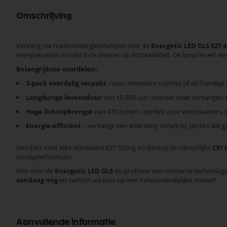
Omschrijving
Vervang uw traditionele gloeilampen met de
Energetic LED GLS E27 
energiekosten zonder in te leveren op lichtkwaliteit. De lamp levert e
Belangrijkste voordelen:
3-pack voordelig verpakt
- voor meerdere ruimtes of als handige
Langdurige levensduur
van 15.000 uur - minder vaak vervangen 
Hoge lichtopbrengst
van 470 lumen - perfect voor woonkamers, 
Energie-efficiënt
– vervangt een 40W lamp terwijl hij slechts 4W g
Geschikt voor elke standaard E27 fitting en dankzij de natuurlijke
CRI 
opslagtechnologie.
Kies voor de
Energetic LED GLS
en profiteer van moderne technologie
vandaag nog
en verlicht uw huis op een milieuvriendelijke manier!
Aanvullende informatie