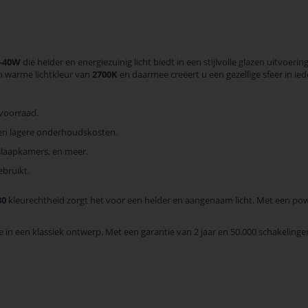
4-40W
die helder en energiezuinig licht biedt in een stijlvolle glazen uitvoerin
en warme lichtkleur van
2700K
en daarmee creëert u een gezellige sfeer in ie
 voorraad.
en lagere onderhoudskosten.
slaapkamers, en meer.
ebruikt.
80
kleurechtheid zorgt het voor een helder en aangenaam licht. Met een pow
 in een klassiek ontwerp. Met een garantie van 2 jaar en 50.000 schakeling