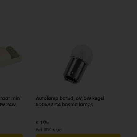
raat mini
Autolamp ba15d, 6V, 5W kegel
11w 24w
500682214 bosma lamps
€ 1,95
€ 1,61