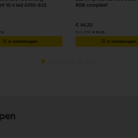
nt 10 x led 6350-823
RGB compleet
€ 44,20
,74
€ 36,53
In winkelwagen
In winkelwagen
lpen