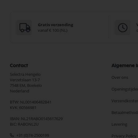
Gratis verzending
vanaf € 100 (NL)
Contact
Algemene I
Selectra Hengelo
Over ons
Verzetslaan 13-7
7548 EM,
Boekelo
Openingstijde
Nederland
Verzendkoste
BTW: NL001406482B41
KVK: 60566981
Betaalmethod
IBAN: NL21RABO0145617629
BIC: RABONL2U
Levering
+31 (0)74-2500199
Privacy Policy