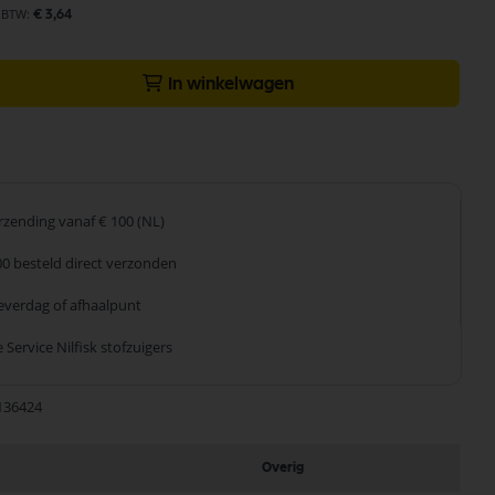
€ 3,64
In winkelwagen
erzending
vanaf € 100 (NL)
00 besteld
direct verzonden
leverdag
of afhaalpunt
 Service
Nilfisk stofzuigers
136424
Overig