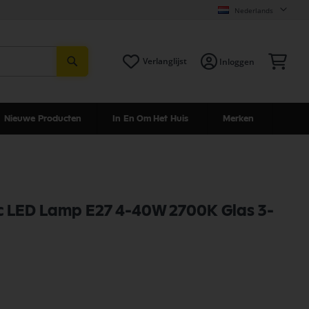
Nederlands
Zoeken
Win
Verlanglijst
Inloggen
Nieuwe Producten
In En Om Het Huis
Merken
c LED Lamp E27 4-40W 2700K Glas 3-