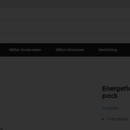
Nilfisk Onderdelen
Nilfisk Machines
Verlichting
Energeti
pack
Energetic
5181000923