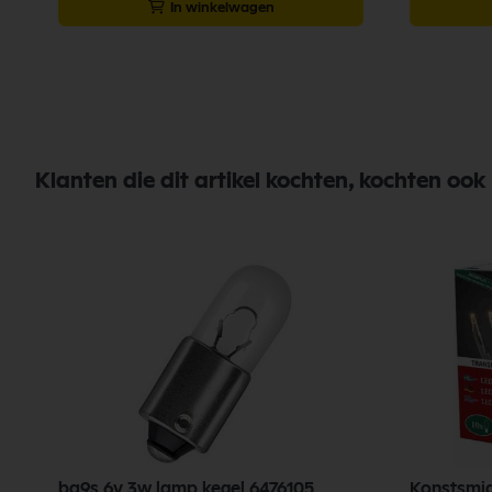
In winkelwagen
Klanten die dit artikel kochten, kochten ook
ba9s 6v 3w lamp kegel 6476105
Konstsmid