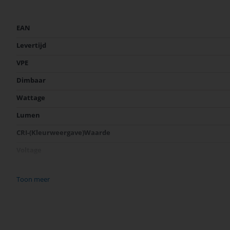
Meer
EAN
informatie
Levertijd
VPE
Dimbaar
Wattage
Lumen
CRI-(Kleurweergave)Waarde
Voltage
Fitting
Toon meer
Lichtkleur (Kelvin)
Energieklasse