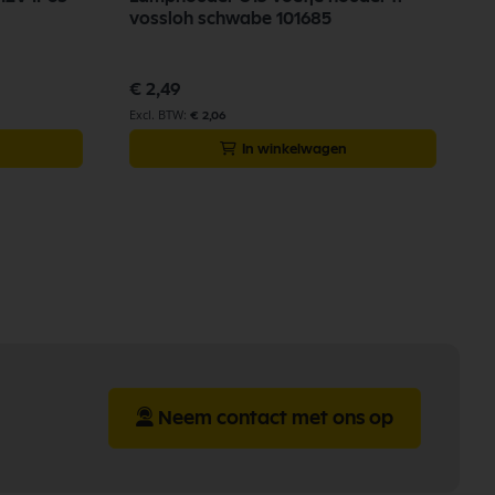
vossloh schwabe 101685
3
€ 2,49
€
€ 2,06
In winkelwagen
Neem contact met ons op