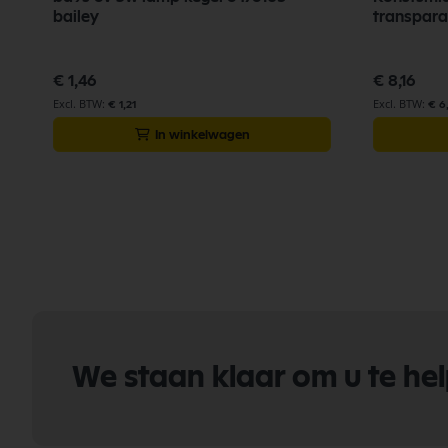
bailey
transpara
€ 1,46
€ 8,16
€ 1,21
€ 6
In winkelwagen
We staan klaar om u te he