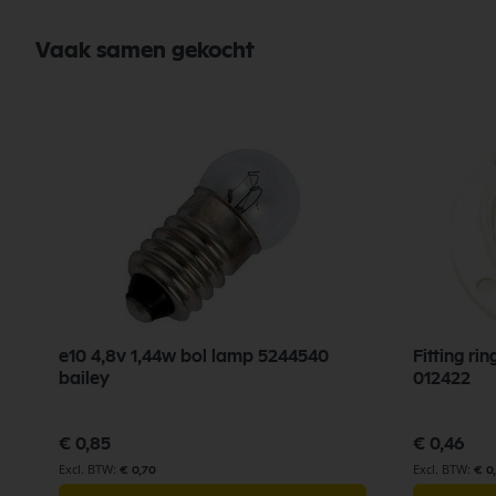
Vaak samen gekocht
e10 4,8v 1,44w bol lamp 5244540
Fitting ri
bailey
012422
€ 0,85
€ 0,46
€ 0,70
€ 0