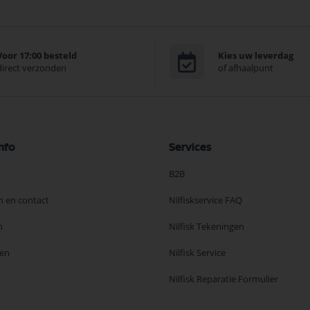
Voor 17:00 besteld
Kies uw leverdag
direct verzonden
of afhaalpunt
nfo
Services
B2B
n en contact
Nilfiskservice FAQ
n
Nilfisk Tekeningen
en
Nilfisk Service
Nilfisk Reparatie Formulier