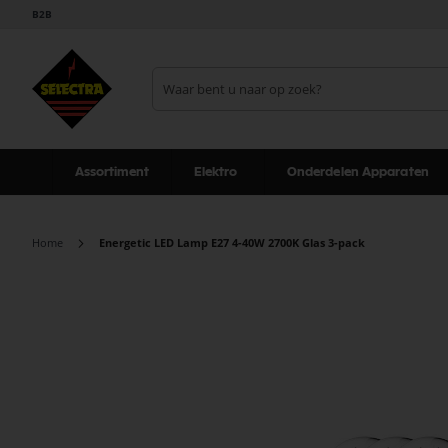
B2B
Assortiment
Elektro
Onderdelen Apparaten
Home
Energetic LED Lamp E27 4-40W 2700K Glas 3-pack
Ga
naar
het
einde
van
de
afbeeldingen-
gallerij