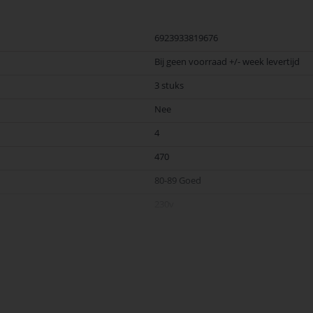
6923933819676
Bij geen voorraad +/- week levertijd
3 stuks
Nee
4
470
80-89 Goed
230v
E27
2700
E